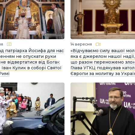
ня
14 вересня
д патріарха Йосифа для нас
«Відчуваємо силу вашої мол
ченням не опускати руки
яка є джерелом нашої надії,
 не відвертатися від Бога»:
що разом переможемо зло»
 Іван Кулик в соборі Святої
Глава УГКЦ подякував като
 Римі
Європи за молитву за Украї