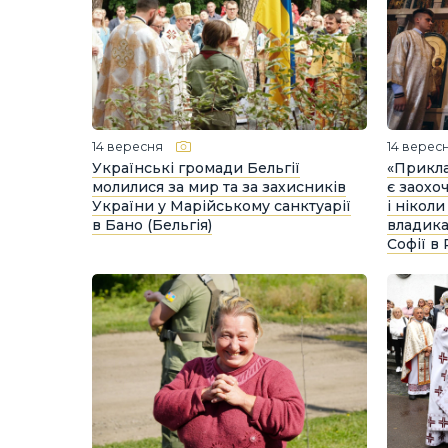
14 вересня
14 верес
Українські громади Бельгії
«Прикла
молилися за мир та за захисників
є заохо
України у Марійському санктуарії
і ніколи
в Бано (Бельгія)
владика
Софії в