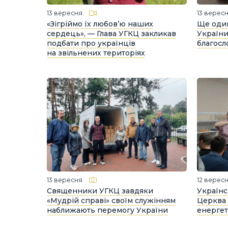
13 вересня
13 верес
«Зігріймо їх любов’ю наших
Ще один
сердець», — Глава УГКЦ закликав
України
подбати про українців
благосл
на звільнених територіях
13 вересня
12 верес
Священники УГКЦ завдяки
Українс
«Мудрій справі» своїм служінням
Церква 
наближають перемогу України
енергет