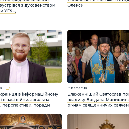
 зустрівся з духовенством
Олекси
ми УГКЦ
ня
15 вересня
країнця в інформаційному
Блаженніший Святослав пр
 в часі війни: загальна
владику Богдана Манишина
, перспективи, поради
річчям священничих свячен