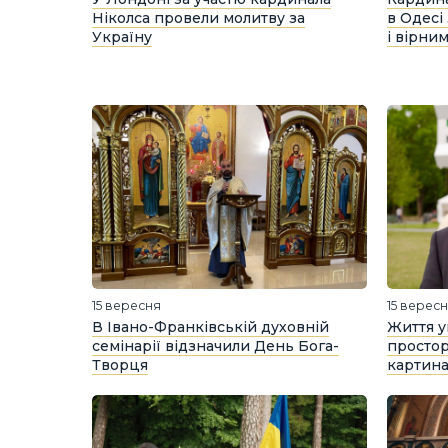
Ніколса провели молитву за
в Одесі
Україну
і вірни
15 вересня
15 верес
В Івано-Франківській духовній
Життя у
семінарії відзначили День Бога-
просторі
Творця
картина