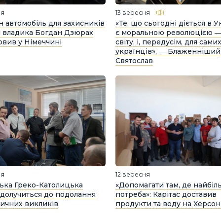
ня
13 вересня
 автомобіль для захисників
«Те, що сьогодні діється в Ук
 владика Богдан Дзюрах
є моральною революцією ― 
овив у Німеччині
світу, і, передусім, для сами
українців», ― Блаженніший
Святослав
ня
12 вересня
ька Греко-Католицька
«Допомагати там, де найбіл
долучиться до подолання
потреба»: Карітас доставив
ичних викликів
продукти та воду на Херсо