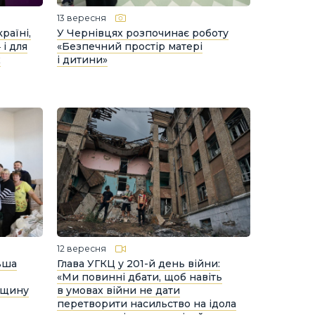
13 вересня
раїні,
У Чернівцях розпочинає роботу
і для
«Безпечний простір матері
х
і дитини»
12 вересня
ьша
Глава УГКЦ у 201-й день війни:
«Ми повинні дбати, щоб навіть
нщину
в умовах війни не дати
перетворити насильство на ідола