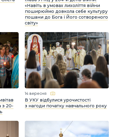
«Навіть в умовах лихоліття війни
поширюймо довкола себе культуру
пошани до Бога і Його сотвореного
світу»
14 вересня
ивітав
В УКУ відбулися урочистості
 з 20-
з нагоди початку навчального року
ь