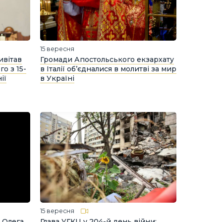
15 вересня
ивітав
Громади Апостольського екзархату
о з 15-
в Італії об’єдналися в молитві за мир
ії
в Україні
15 вересня
я Олега
Глава УГКЦ у 204-й день війни: