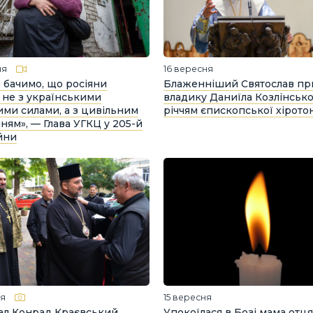
ня
16 вересня
 бачимо, що росіяни
Блаженніший Святослав пр
не з українськими
владику Даниїла Козлінськог
ми силами, а з цивільним
річчям єпископської хіротон
ням», — Глава УГКЦ у 205-й
йни
ня
15 вересня
ал Конрад Краєвський
Упокоїлася в Бозі мама отц