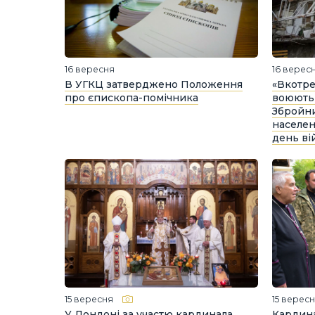
16 вересня
16 верес
В УГКЦ затверджено Положення
«Вкотре
про єпископа-помічника
воюють 
Збройни
населен
день ві
15 вересня
15 верес
У Лондоні за участю кардинала
Кардин