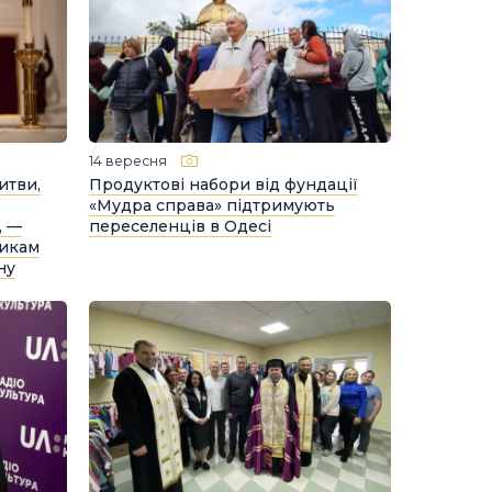
14 вересня
итви,
Продуктові набори від фундації
«Мудра справа» підтримують
, —
переселенців в Одесі
ликам
ну