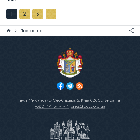
1
2
3
…
Пресцентр
вул. Микільсько-Слобідська, 5
, Київ 02002, Україна
+380 (44) 541-11-14
,
press@ugcc.org.ua