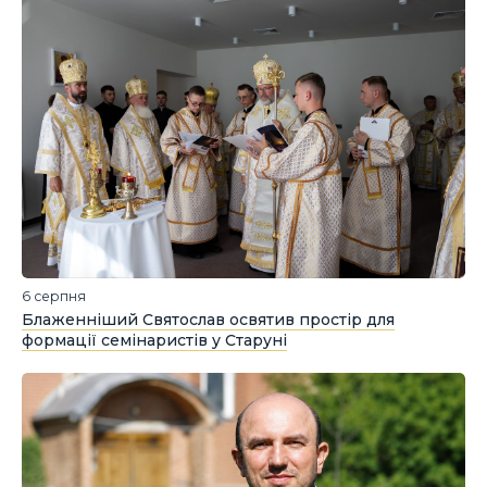
6 серпня
Блаженніший Святослав освятив простір для
формації семінаристів у Старуні