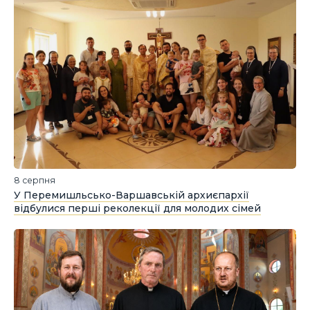
8 серпня
У Перемишльсько-Варшавській архиєпархії
відбулися перші реколекції для молодих сімей