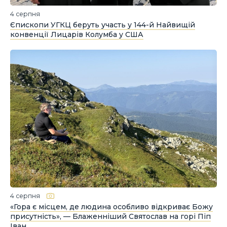
4 серпня
Єпископи УГКЦ беруть участь у 144-й Найвищій
конвенції Лицарів Колумба у США
4 серпня
«Гора є місцем, де людина особливо відкриває Божу
присутність», — Блаженніший Святослав на горі Піп
Іван