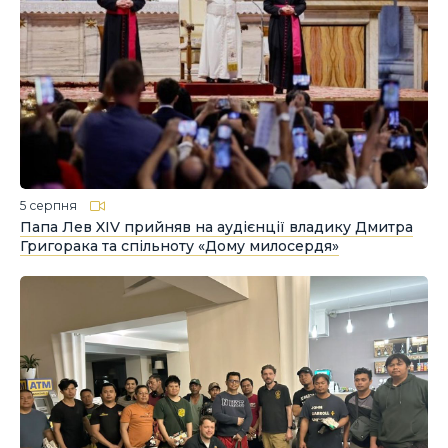
5 серпня
Папа Лев XIV прийняв на аудієнції владику Дмитра
Григорака та спільноту «Дому милосердя»