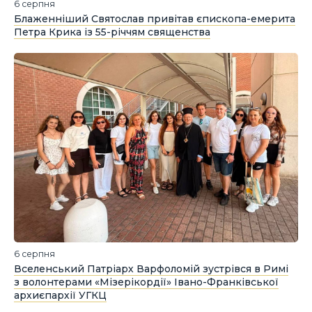
6 серпня
Блаженніший Святослав привітав єпископа-емерита
Петра Крика із 55-річчям священства
6 серпня
Вселенський Патріарх Варфоломій зустрівся в Римі
з волонтерами «Мізерікордії» Івано-Франківської
архиєпархії УГКЦ