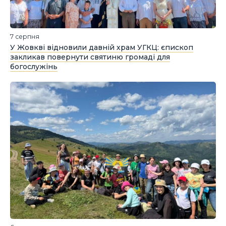
7 серпня
У Жовкві відновили давній храм УГКЦ: єпископ
закликав повернути святиню громаді для
богослужінь