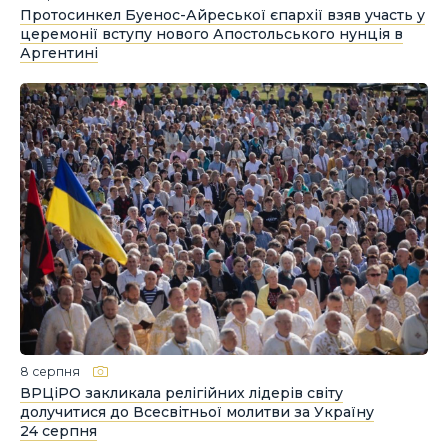
Протосинкел Буенос-Айреської єпархії взяв участь у
церемонії вступу нового Апостольського нунція в
Аргентині
8 серпня
ВРЦіРО закликала релігійних лідерів світу
долучитися до Всесвітньої молитви за Україну
24 серпня