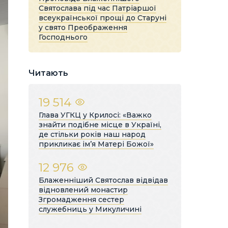
Святослава під час Патріаршої
всеукраїнської прощі до Старуні
у свято Преображення
Господнього
Читають
19 514
Глава УГКЦ у Крилосі: «Важко
знайти подібне місце в Україні,
де стільки років наш народ
прикликає ім’я Матері Божої»
12 976
Блаженніший Святослав відвідав
відновлений монастир
Згромадження сестер
служебниць у Микуличині