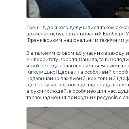
Тренінг, до якого долучилися також дека
архиєпархії, був організований Екобюро У
Франківським національним технічним уні
З вітальним словом до учасників заходу
Університету Короля Данила, та п. Волод
який передав благословення Блаженішого 
Католицької Церкви і в особливий спосіб 
надзвичайно важливий, коштовний і дефі
що спонукає кожного до відповідальності 
віруючих людей, а особливо для нас, душ
та заощадження природних ресурсів є сві