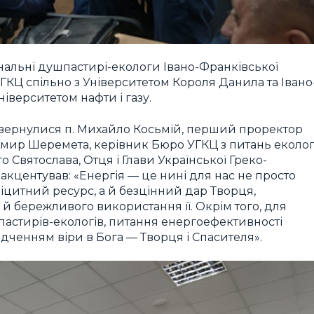
нальні душпастирі-екологи Івано-Франківської
ГКЦ спільно з Університетом Короля Данила та Івано
верситетом нафти і газу.
 звернулися п. Михайло Косьмій, перший проректор
имир Шеремета, керівник Бюро УГКЦ з питань екологі
Святослава, Отця і Глави Української Греко-
акцентував: «Енергія — це нині для нас не просто
цитний ресурс, а й безцінний дар Творця,
й бережливого використання її. Окрім того, для
пастирів-екологів, питання енергоефективності
дченням віри в Бога — Творця і Спасителя».