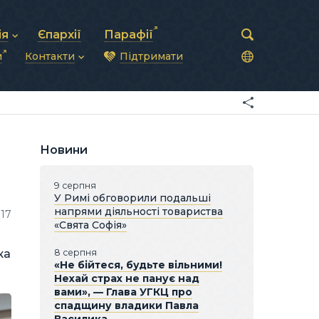
ія
Єпархії
Парафії
и
Контакти
Підтримати
астирська рада
нод
нсово-господарська діяльність
Загальна інформація
ди
ки та комунікації
Глава УГКЦ
ністративні питання
Синоди Єпископів
підрозділи
Трибунал
Патріарша курія
Новини
Єпархії та екзархати
9 серпня
У Римі обговорили подальші
напрями діяльності товариства
117
«Свята Софія»
ка
8 серпня
«Не бійтеся, будьте вільними!
Нехай страх не панує над
вами», — Глава УГКЦ про
спадщину владики Павла