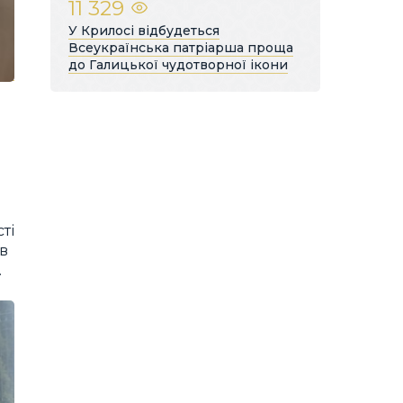
11 329
У Крилосі відбудеться
Всеукраїнська патріарша проща
до Галицької чудотворної ікони
ті
в
.