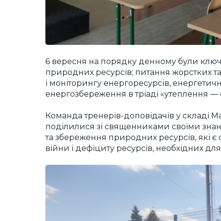
6 вересня на порядку денному були ключ
природних ресурсів; питання жорстких та 
і моніторингу енергоресурсів, енергетичн
енергозбереження в тріаді «утеплення —
Команда тренерів-доповідачів у складі М
поділилися зі священниками своїми знан
та збереження природних ресурсів, які є
війни і дефіциту ресурсів, необхідних дл