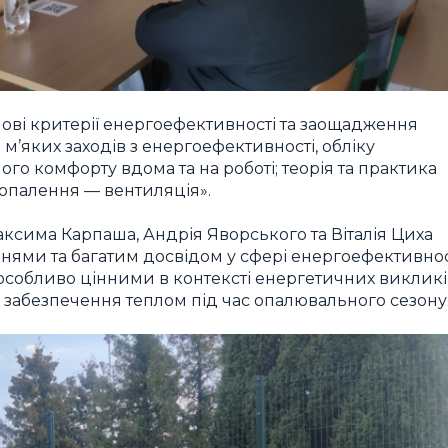
ові критерії енергоефективності та заощадження
м’яких заходів з енергоефективності, обліку
ого комфорту вдома та на роботі; теорія та практика
 опалення — вентиляція».
аксима Карпаша, Андрія Яворського та Віталія Циха
нями та багатим досвідом у сфері енергоефективнос
 особливо цінними в контексті енергетичних викликі
я забезпечення теплом під час опалювального сезону