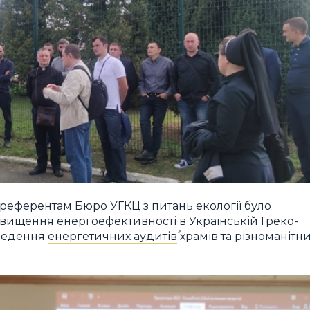
референтам Бюро УГКЦ з питань екології було
двищення енергоефективності в Українській Греко-
оведення
енергетичних аудитів
храмів та різноманітн