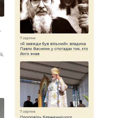
-
7 серпня
«Я завжди був вільний»: владика
Павло Василик у спогадах тих, хто
його знав
ї,
7 серпня
Проповідь Блаженнішого