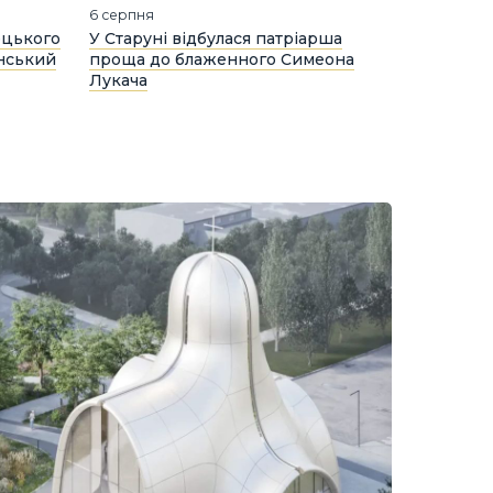
6 серпня
ецького
У Старуні відбулася патріарша
нський
проща до блаженного Симеона
Лукача