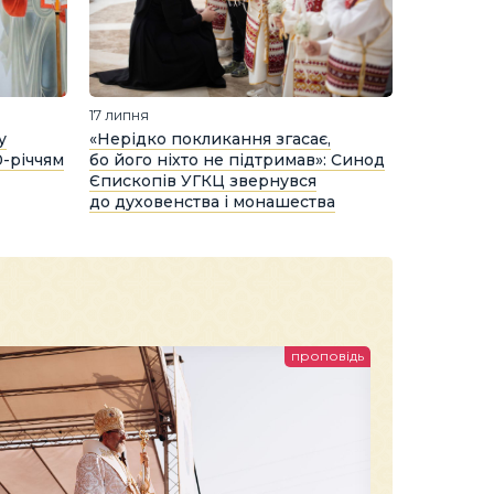
17 липня
у
«Нерідко покликання згасає,
0-річчям
бо його ніхто не підтримав»: Синод
Єпископів УГКЦ звернувся
до духовенства і монашества
проповідь