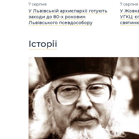
7 серпня
7 серпня
У Львівській архиєпархії готують
У Жовкв
заходи до 80-х роковин
УГКЦ: є
Львівського псевдособору
святиню
Історії