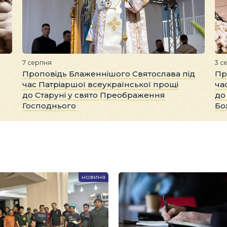
7 серпня
3 с
Проповідь Блаженнішого Святослава під
Пр
час Патріаршої всеукраїнської прощі
ча
до Старуні у свято Преображення
до
Господнього
Бо
новина