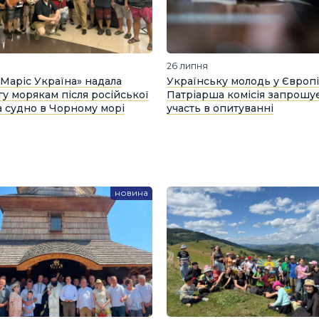
26 липня
 Маріс Україна» надала
Українську молодь у Європі
у морякам після російської
Патріарша комісія запрошує
а судно в Чорному морі
участь в опитуванні
новина