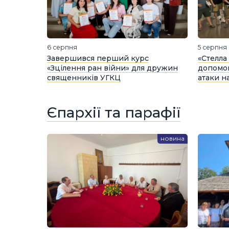
6 серпня
5 серпня
Завершився перший курс
«Стелла
«Зцілення ран війни» для дружин
допомог
священників УГКЦ
атаки н
Єпархії та парафії
новина