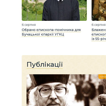
6 серпня
6 серпня
Обрано єпископа-помічника для
Блаженн
Бучацької єпархії УГКЦ
єпископ
із 55-р
Публікації
істо