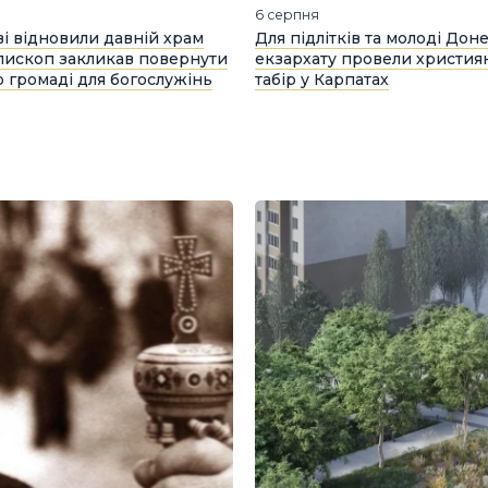
6 серпня
і відновили давній храм
Для підлітків та молоді Дон
пископ закликав повернути
екзархату провели христия
 громаді для богослужінь
табір у Карпатах