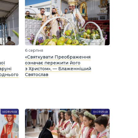
6 серпня
«Святкувати Преображення
шої
означає пережити його
аруні
з Христом», — Блаженніший
поднього
Святослав
новина
новина