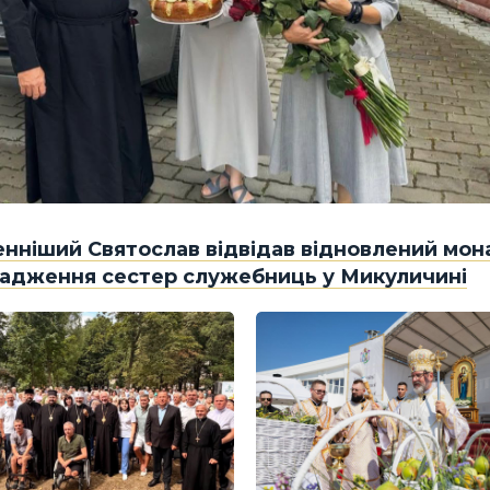
нніший Святослав відвідав відновлений мон
адження сестер служебниць у Микуличині