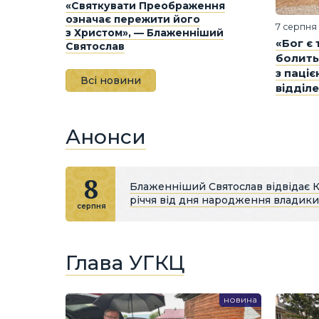
«Святкувати Преображення
означає пережити його
7 серпня
з Христом», — Блаженніший
«Бог є
Святослав
болить
з паці
Всі новини
відділе
Анонси
8
Блаженніший Святослав відвідає 
річчя від дня народження владик
серпня
Глава УГКЦ
новина