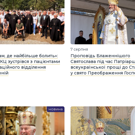
7 серпня
там, де найбільше болить»:
Проповідь Блаженнішого
ГКЦ зустрівся з пацієнтами
Святослава під час Патріар
таційного відділення
всеукраїнської прощі до Ст
рній
у свято Преображення Гос
новина