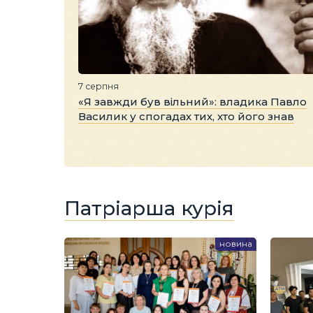
7 серпня
«Я завжди був вільний»: владика Павло
Василик у спогадах тих, хто його знав
Патріарша курія
новина