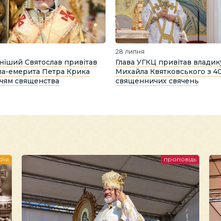
28 липня
іший Святослав привітав
Глава УГКЦ привітав владик
а-емерита Петра Крика
Михайла Квятковського з 4
іччям священства
священничих свячень
рія
проповідь