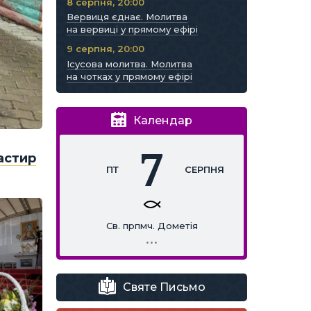
8 серпня, 20:00
Вервиця єднає. Молитва
на вервиці у прямому ефірі
9 серпня, 20:00
Ісусова молитва. Молитва
на чотках у прямому ефірі
Календар
7
астир
ПТ
СЕРПНЯ
Св. прпмч. Дометія
…
Святе Письмо