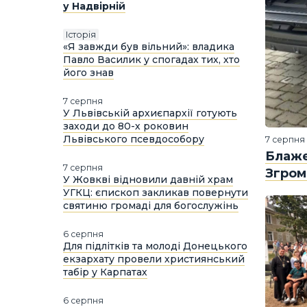
у Надвірній
історія
«Я завжди був вільний»: владика
Павло Василик у спогадах тих, хто
його знав
7 серпня
У Львівській архиєпархії готують
заходи до 80-х роковин
Львівського псевдособору
7 серпня
Блаже
7 серпня
Згром
У Жовкві відновили давній храм
УГКЦ: єпископ закликав повернути
святиню громаді для богослужінь
6 серпня
Для підлітків та молоді Донецького
екзархату провели християнський
табір у Карпатах
6 серпня