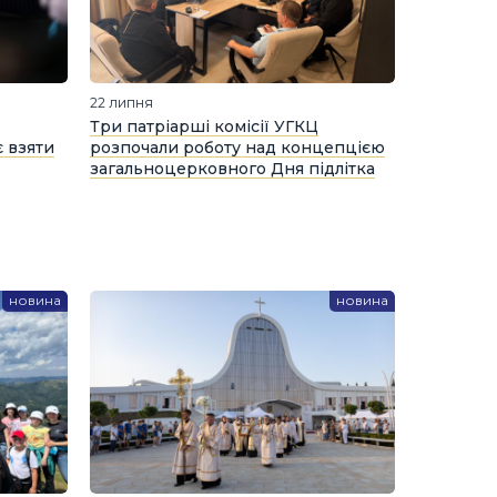
22 липня
Три патріарші комісії УГКЦ
 взяти
розпочали роботу над концепцією
загальноцерковного Дня підлітка
новина
новина