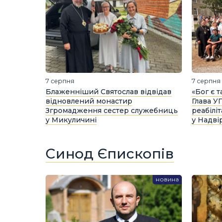
7 серпня
7 серпня
Блаженніший Святослав відвідав
«Бог є 
відновлений монастир
Глава У
Згромадження сестер служебниць
реабілі
у Микуличині
у Надві
Синод
Єпископів
новина