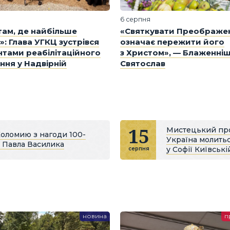
6 серпня
 там, де найбільше
«Святкувати Преображе
»: Глава УГКЦ зустрівся
означає пережити його
єнтами реабілітаційного
з Христом», — Блаженні
ння у Надвірній
Святослав
15
Мистецький проє
Коломию з нагоди 100-
Україна молитьс
и Павла Василика
у Софії Київські
серпня
новина
п