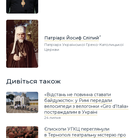
Патріарх Йосиф Сліпий
Патріарх Української Греко-Католицької
Церкви
Дивіться також
«Відстань не повинна ставати
байдужістю»: у Римі передали
велосипеди з велогонки «Giro d’Italia»
постраждалим в Україні
24 липня
Єпископи УГКЦ переглянули
в Тернополі театральну містерію про