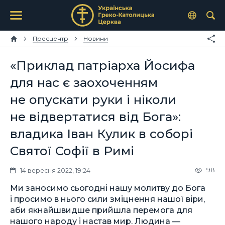
Пресцентр
Новини
«Приклад патріарха Йосифа
для нас є заохоченням
не опускати руки і ніколи
не відвертатися від Бога»:
владика Іван Кулик в соборі
Святої Софії в Римі
98
14 вересня 2022, 19:24
Ми заносимо сьогодні нашу молитву до Бога
і просимо в нього сили зміцнення нашої віри,
аби якнайшвидше прийшла перемога для
нашого народу і настав мир. Людина —