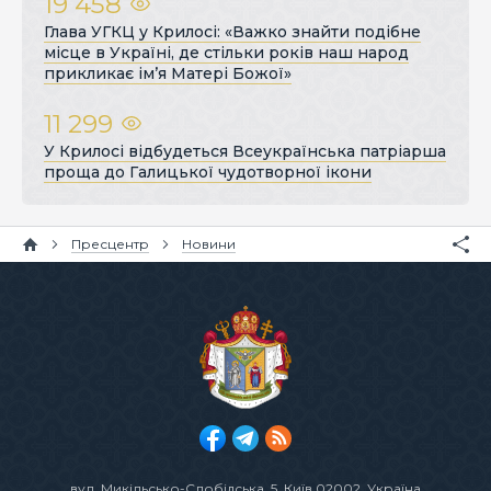
19 458
Глава УГКЦ у Крилосі: «Важко знайти подібне
місце в Україні, де стільки років наш народ
прикликає ім’я Матері Божої»
11 299
У Крилосі відбудеться Всеукраїнська патріарша
проща до Галицької чудотворної ікони
Пресцентр
Новини
вул. Микільсько-Слобідська, 5
, Київ 02002, Україна