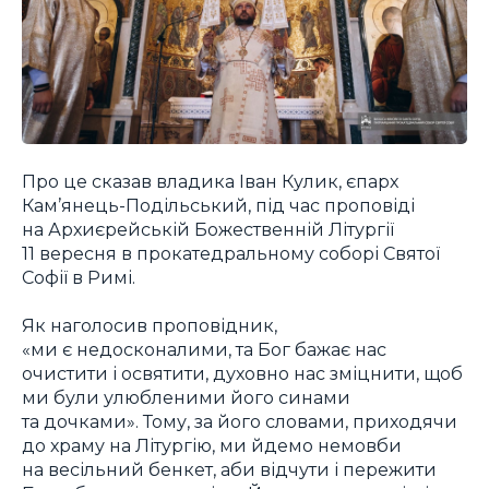
Про це сказав владика Іван Кулик, єпарх
Кам’янець-Подільський, під час проповіді
на Архиєрейській Божественній Літургії
11 вересня в прокатедральному соборі Святої
Софії в Римі.
Як наголосив проповідник,
«ми є недосконалими, та Бог бажає нас
очистити і освятити, духовно нас зміцнити, щоб
ми були улюбленими його синами
та дочками». Тому, за його словами, приходячи
до храму на Літургію, ми йдемо немовби
на весільний бенкет, аби відчути і пережити