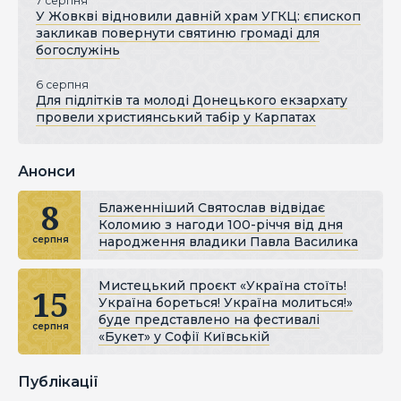
7 серпня
У Жовкві відновили давній храм УГКЦ: єпископ
закликав повернути святиню громаді для
богослужінь
6 серпня
Для підлітків та молоді Донецького екзархату
провели християнський табір у Карпатах
Анонси
8
Блаженніший Святослав відвідає
Коломию з нагоди 100-річчя від дня
народження владики Павла Василика
серпня
Мистецький проєкт «Україна стоїть!
15
Україна бореться! Україна молиться!»
буде представлено на фестивалі
серпня
«Букет» у Софії Київській
Публікації