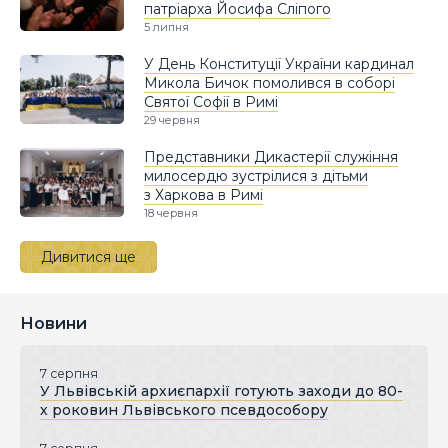
патріарха Йосифа Сліпого
5 липня
У День Конституції України кардинал
Микола Бичок помолився в соборі
Святої Софії в Римі
29 червня
Представники Дикастерії служіння
милосердю зустрілися з дітьми
з Харкова в Римі
18 червня
Дивитися ще
Новини
7 серпня
У Львівській архиєпархії готують заходи до 80-
х роковин Львівського псевдособору