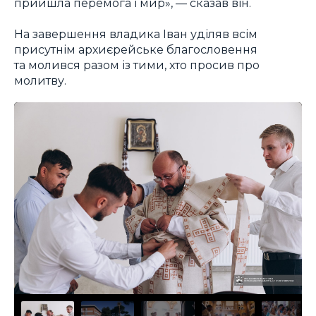
прийшла перемога і мир», — сказав він.
На завершення владика Іван уділяв всім
присутнім архиєрейське благословення
та молився разом із тими, хто просив про
молитву.