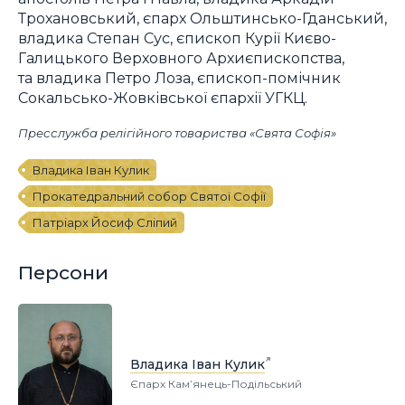
Трохановський, єпарх Ольштинсько-Гданський,
владика Степан Сус, єпископ Курії Києво-
Галицького Верховного Архиєпископства,
та владика Петро Лоза, єпископ-помічник
Сокальсько-Жовківської єпархії УГКЦ.
Пресслужба релігійного товариства «Свята Софія»
Владика Іван Кулик
Прокатедральний собор Святої Софії
Патріарх Йосиф Сліпий
Персони
Владика Іван Кулик
Єпарх Кам’янець-Подільський