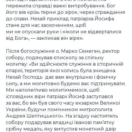
пережила справді важкі випробування. Бог
його вів крізь терни до зірок, через страждання
до слави. Нехай приклад патріарха Йосифа
стане для нас заохоченням, щоб
ми не опускали руки і ніколи не відверталися
від Бога», — закликав він вірян.
Після богослужіння о. Марко Семеген, ректор
собору, подякував єпископу за спільну
молитву: «Ви здійснюєте служіння в історичній
єпархії, територія якої колись була знищена.
Нехай Господь дає вам внутрішню і фізичну
силу, а ми молитовно будемо вас підтримувати.
Ми наполегливо молитимемося, щоб
ісповідник віри патріарх Йосиф заступався
за вас, бо він був свого часу екзархом Великої
України, будучи помічником митрополита
Андрея Шептицького». На згадку настоятель
собору подарував владиці Іванові пам’ятну
срібну медаль, яку випустив монетний двір