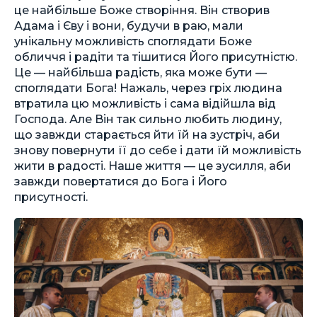
це найбільше Боже створіння. Він створив
Адама і Єву і вони, будучи в раю, мали
унікальну можливість споглядати Боже
обличчя і радіти та тішитися Його присутністю.
Це — найбільша радість, яка може бути —
споглядати Бога! Нажаль, через гріх людина
втратила цю можливість і сама відійшла від
Господа. Але Він так сильно любить людину,
що завжди старається йти їй на зустріч, аби
знову повернути її до себе і дати їй можливість
жити в радості. Наше життя — це зусилля, аби
завжди повертатися до Бога і Його
присутності.