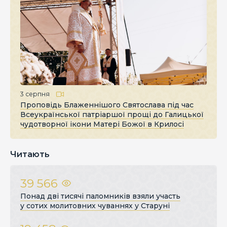
3 серпня
Проповідь Блаженнішого Святослава під час
Всеукраїнської патріаршої прощі до Галицької
чудотворної ікони Матері Божої в Крилосі
Читають
39 566
Понад дві тисячі паломників взяли участь
у сотих молитовних чуваннях у Старуні