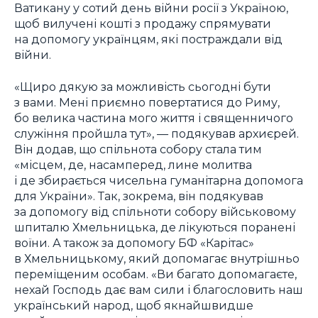
Ватикану у сотий день війни росії з Україною,
щоб вилучені кошті з продажу спрямувати
на допомогу українцям, які постраждали від
війни.
«Щиро дякую за можливість сьогодні бути
з вами. Мені приємно повертатися до Риму,
бо велика частина мого життя і священничого
служіння пройшла тут», — подякував архиєрей.
Він додав, що спільнота собору стала тим
«місцем, де, насамперед, лине молитва
і де збирається чисельна гуманітарна допомога
для України». Так, зокрема, він подякував
за допомогу від спільноти собору військовому
шпиталю Хмельницька, де лікуються поранені
воїни. А також за допомогу БФ «Карітас»
в Хмельницькому, який допомагає внутрішньо
переміщеним особам. «Ви багато допомагаєте,
нехай Господь дає вам сили і благословить наш
український народ, щоб якнайшвидше