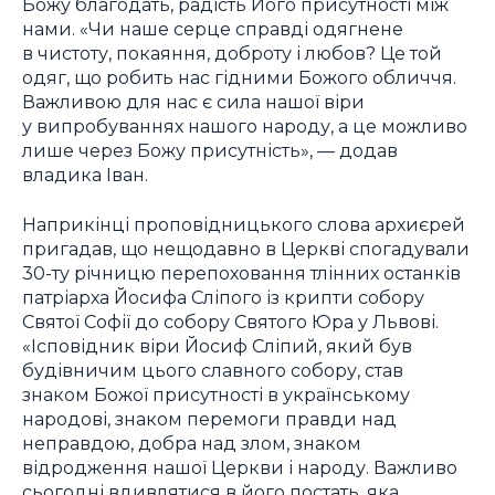
Божу благодать, радість Його присутності між
нами. «Чи наше серце справді одягнене
в чистоту, покаяння, доброту і любов? Це той
одяг, що робить нас гідними Божого обличчя.
Важливою для нас є сила нашої віри
у випробуваннях нашого народу, а це можливо
лише через Божу присутність», — додав
владика Іван.
Наприкінці проповідницького слова архиєрей
пригадав, що нещодавно в Церкві спогадували
30-ту річницю перепоховання тлінних останків
патріарха Йосифа Сліпого із крипти собору
Святої Софії до собору Святого Юра у Львові.
«Ісповідник віри Йосиф Сліпий, який був
будівничим цього славного собору, став
знаком Божої присутності в українському
народові, знаком перемоги правди над
неправдою, добра над злом, знаком
відродження нашої Церкви і народу. Важливо
сьогодні вдивлятися в його постать, яка