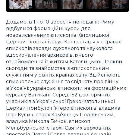
Додамо, із 1 по 10 вересня неподалік Риму
відбулися формаційні курси для
нововисвячених єпископів Католицької
Церкви. Їх організовує Конгрегація у справах
єпископів заради духовного та наукового
вдосконалення архиєреїв, їхнього
ознайомлення із життям Католицької Церкви
сьогодні та знайомства із єпископським
служінням у різних країнах світу. Здійснюють
єпископське служіння та свідчать про війну
в Україні: українські єпископи на формаційних
курсах у Ватикані. Серед 152 цьогорічних
учасників з Української Греко-Католицької
Церкви прибуло п’ятеро єпископів: владика
Іван Кулик, єпарх Кам’янець-Подільський,
владика Микола Бичок, єпископ
Мельбурнської єпархії Святих верховних
апостолів Петра і Павла, владика Аркадій