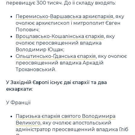
перевищує 300 тисяч. До її складу входять:
Перемисько-Варшавська архиєпархія
, яку
очолює архиєпископ і митрополит Євген
Попович;
Вроцлавсько-Кошалінська єпархія
, яку
очолює преосвященний владика
Володимир Ющак;
Ольштинсько-Ґданська єпархія
, яку очолює
преосвященний владика Аркадій
Трохановський.
У Західній Європі існує дві єпархії та два
екзархати:
У Франції
Паризька єпархія святого Володимира
Великого
, яку очолює апостольський
адміністратор преосвященний владика Гліб