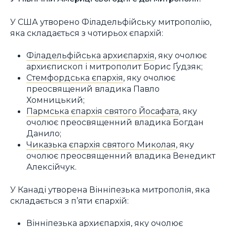
У США утворено Філадельфійську митрополію,
яка складається з чотирьох єпархій:
Філадельфійська архиєпархія
, яку очолює
архиєпископ і митрополит Борис Ґудзяк;
Стемфордська єпархія
, яку очолює
преосвящений владика Павло
Хомницький;
Пармська єпархія святого Йосафата
, яку
очолює преосвященний владика Богдан
Данило;
Чиказька єпархія святого Миколая
, яку
очолює преосвященний владика Венедикт
Алексійчук.
У Канаді утворена Вінніпезька митрополія, яка
складається з п’яти єпархій:
Вінніпезька архиєпархія
, яку очолює