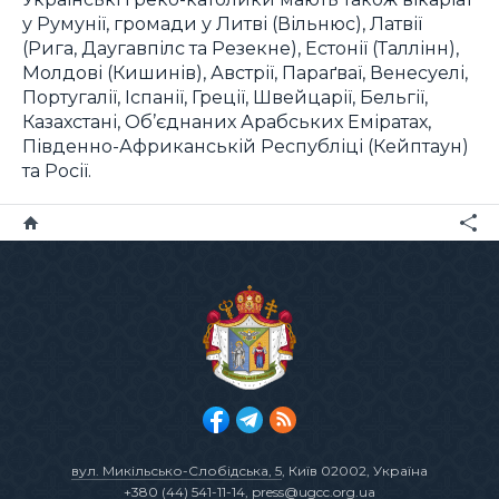
у Румунії, громади у Литві (Вільнюс), Латвії
(Рига, Даугавпілс та Резекне), Естонії (Таллінн),
Молдові (Кишинів), Австрії, Параґваї, Венесуелі,
Португалії, Іспанії, Греції, Швейцарії, Бельгії,
Казахстані, Об’єднаних Арабських Еміратах,
Південно-Африканській Республіці (Кейптаун)
та Росії.
вул. Микільсько-Слобідська, 5
, Київ 02002, Україна
+380 (44) 541-11-14
,
press@ugcc.org.ua