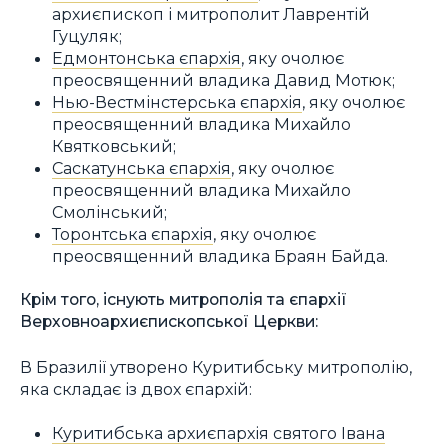
архиєпископ і митрополит Лаврентій
Гуцуляк;
Едмонтонська єпархія
, яку очолює
преосвященний владика Давид Мотюк;
Нью-Вестмінстерська єпархія
, яку очолює
преосвященний владика Михайло
Квятковський;
Саскатунська єпархія
, яку очолює
преосвященний владика Михайло
Смолінський;
Торонтська єпархія
, яку очолює
преосвященний владика Браян Байда.
Крім того, існують митрополія та єпархії
Верховноархиєпископської Церкви:
В Бразилії утворено Куритибську митрополію,
яка складає із двох єпархій:
Куритибська архиєпархія cвятого Івана