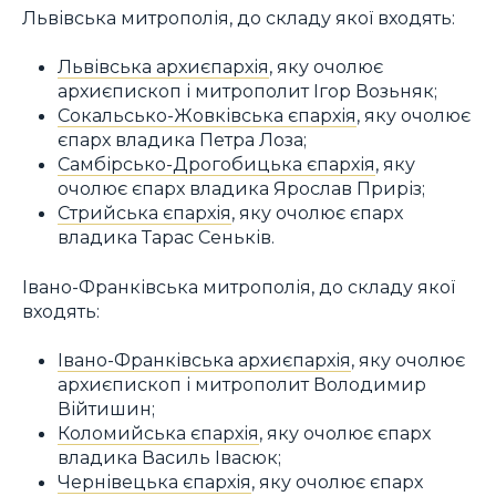
Львівська митрополія, до складу якої входять:
Львівська архиєпархія
, яку очолює
архиєпископ і митрополит Ігор Возьняк;
Сокальсько-Жовківська єпархія
, яку очолює
єпарх владика Петра Лоза;
Самбірсько-Дрогобицька єпархія
, яку
очолює єпарх владика Ярослав Приріз;
Стрийська єпархія
, яку очолює єпарх
владика Тарас Сеньків.
Івано-Франківська митрополія, до складу якої
входять:
Івано-Франківська архиєпархія
, яку очолює
архиєпископ і митрополит Володимир
Війтишин;
Коломийська єпархія
, яку очолює єпарх
владика Василь Івасюк;
Чернівецька єпархія
, яку очолює єпарх