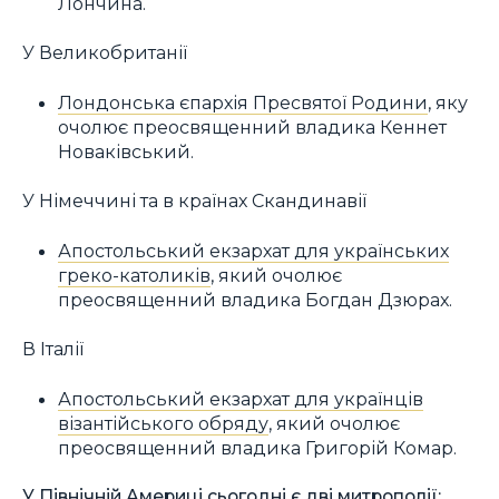
Лончина.
У Великобританії
Лондонська єпархія Пресвятої Родини
, яку
очолює преосвященний владика Кеннет
Новаківський.
У Німеччині та в країнах Скандинавії
Апостольський екзархат для українських
греко-католиків
, який очолює
преосвященний владика Богдан Дзюрах.
В Італії
Апостольський екзархат для українців
візантійського обряду
, який очолює
преосвященний владика Григорій Комар.
У Північній Америці сьогодні є дві митрополії: