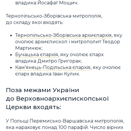
владика Йосафат Мощич.
Тернопільсько-Зборівська митрополія,
до складу якої входять:
Тернопільсько-Зборівська архиєпархія
, яку
очолює архиєпископ і митрополит Теодор
Мартинюк;
Бучацька єпархія
, яку очолює єпарх
владика Дмитро Григорак;
Кам’янець-Подільська єпархія
, яку очолює
єпарх владика Іван Кулик.
Поза межами України
до Верховноархиєпископської
Церкви входять:
У Польщі Перемисько-Варшавська митрополія,
яка нараховує понад 100 парафій. Число вірних