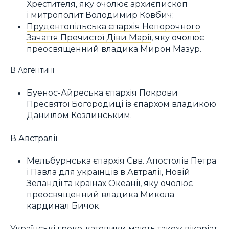
Хрестителя
, яку очолює архиєпископ
і митрополит Володимир Ковбич;
Прудентопільська єпархія Непорочного
Зачаття Пречистої Діви Марії
, яку очолює
преосвященний владика Мирон Мазур.
В Аргентині
Буенос-Айреська єпархія Покрови
Пресвятої Богородиці
із єпархом владикою
Даниїлом Козлинським.
В Австралії
Мельбурнська єпархія Свв. Апостолів Петра
і Павла
для українців в Автралії, Новій
Зеландії та країнах Океанії, яку очолює
преосвященний владика Микола
кардинал Бичок.
Українські греко-католики мають також вікаріат