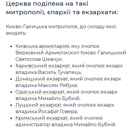
Церква поділена на такі
митрополії, єпархії та екзархати:
Києво-Галицька митрополія, до складу якої
входять:
Київська архиєпархія
, яку очолює
Верховний Архиєпископ Києво-Галицький
Святослав Шевчук;
Харківський екзархат
, який очолює екзарх
владика Василь Тучапець;
Донецький екзархат
, який очолює екзарх
владика Максим Рябуха;
Одеський екзархат
, який очолює екзарх
владика Михайло Бубній;
Луцький екзархат
, який очолює екзарх
владика Йосафат Говера;
Кримський екзархат
, який очолює
адміністратор владика Михайло Бубній.