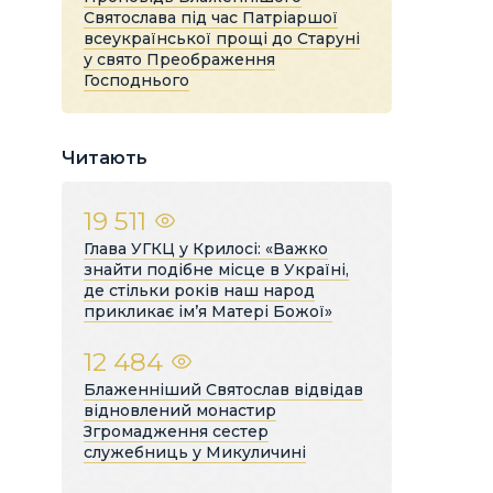
Святослава під час Патріаршої
всеукраїнської прощі до Старуні
у свято Преображення
Господнього
Читають
19 511
Глава УГКЦ у Крилосі: «Важко
знайти подібне місце в Україні,
де стільки років наш народ
прикликає ім’я Матері Божої»
12 484
Блаженніший Святослав відвідав
відновлений монастир
Згромадження сестер
служебниць у Микуличині