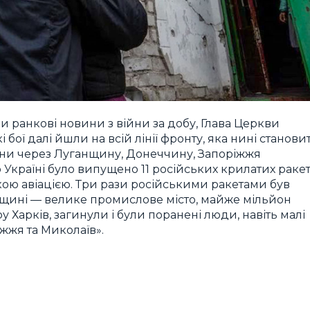
и ранкові новини з війни за добу, Глава Церкви
бої далі йшли на всій лінії фронту, яка нині станови
щини через Луганщину, Донеччину, Запоріжжя
Україні було випущено 11 російських крилатих раке
ькою авіацією. Три рази російськими ракетами був
щині — велике промислове місто, майже мільйон
 Харків, загинули і були поранені люди, навіть малі
іжжя та Миколаїв».