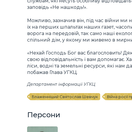
службам, які несуть особливу відповідал
заповідь «Не нашкодь!».
Можливо, зазначив він, під час війни ми 
їх на перших шпальтах наших газет, часопи
ворога на передовій, так само наші екол
спільний дім, у якому ми живемо в мирних 
«Нехай Господь Бог вас благословить! Дя
свою відповідальність і вам допомагає. 
ліси, водні та земельні ресурси, які нам 
побажав Глава УГКЦ.
Департамент інформації УГКЦ
Блаженніший Святослав Шевчук
Війна росії 
Персони