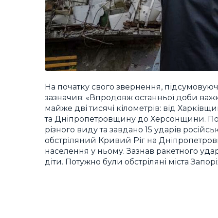
На початку свого звернення, підсумовуюч
зазначив: «Впродовж останньої доби важкі 
майже дві тисячі кілометрів: від Харків
та Дніпропетровщину до Херсонщини. По 
різного виду та завдано 15 ударів російс
обстріляний Кривий Ріг на Дніпропетров
населення у ньому. Зазнав ракетного удару
діти. Потужно були обстріляні міста Запор