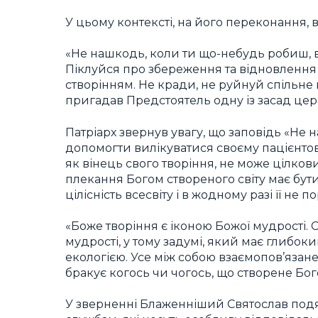
У цьому контексті, на його переконання,
«Не нашкодь, коли ти що-небудь робиш, в
Піклуйся про збереження та відновлення 
створінням. Не кради, не руйнуй спільне 
пригадав Предстоятель одну із засад це
Патріарх звернув увагу, що заповідь «Не 
допомогти вилікуватися своєму пацієнтові
як вінець свого творіння, не може цілкови
плекання Богом створеного світу має бут
цілісність всесвіту і в жодному разі її не 
«Боже творіння є іконою Божої мудрості. Су
мудрості, у тому задумі, який має глибок
екологією. Усе між собою взаємопов’язане.
бракує когось чи чогось, що створене Бог
У зверненні Блаженніший Святослав под