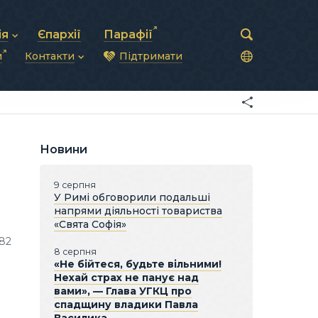
ія
Єпархії
Парафії
и
Контакти
Підтримати
астирська рада
нод
нсово-господарська діяльність
Загальна інформація
ди
ки та комунікації
Глава УГКЦ
ністративні питання
Синоди Єпископів
підрозділи
Трибунал
Патріарша курія
Новини
Єпархії та екзархати
9 серпня
У Римі обговорили подальші
напрями діяльності товариства
«Свята Софія»
82
8 серпня
«Не бійтеся, будьте вільними!
Нехай страх не панує над
вами», — Глава УГКЦ про
спадщину владики Павла