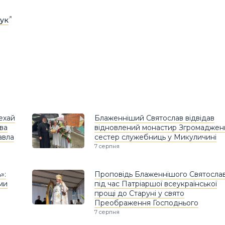
ук
Нехай
Блаженніший Святослав відвідав
ава
відновлений монастир Згромаджен
авла
сестер служебниць у Микуличині
7 серпня
»:
Проповідь Блаженнішого Святосла
ами
під час Патріаршої всеукраїнської
прощі до Старуні у свято
Преображення Господнього
7 серпня