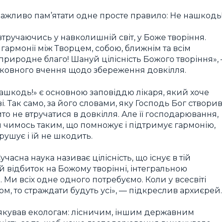
 важливо пам’ятати одне просте правило: Не нашкодь
тручаючись у навколишній світ, у Боже творіння.
гармонії між Творцем, собою, ближнім та всім
природне благо! Шануй цілісність Божого творіння»,
рковного вчення щодо збереження довкілля.
нашкодь!» є основною заповіддю лікаря, який хоче
. Так само, за його словами, яку Господь Бог створи
то не втручатися в довкілля. Але її господарювання,
и чимось таким, що помножує і підтримує гармонію,
порушує і їй не шкодить.
часна наука називає цілісність, що існує в тій
ий відбиток на Божому творінні, інтегральною
 Ми всіх одне одного потребуємо. Коли у всесвіті
ом, то страждати будуть усі», — підкреслив архиєрей.
якував екологам: лісничим, іншим державним