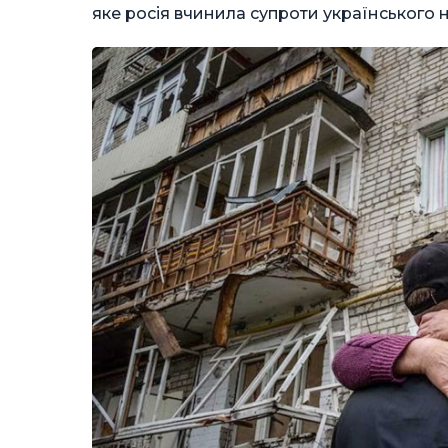
яке росія вчинила супроти українського 