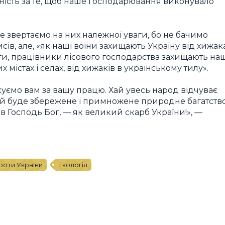
ьність за те, щоб наше господарювання виконувало
не звертаємо на них належної уваги, бо не бачимо
сів, але, «як наші воїни захищають Україну від хижак
оги, працівники лісового господарства захищають на
містах і селах, від хижаків в українському тилу».
куємо вам за вашу працю. Хай увесь народ відчуває
Хай буде збережене і примножене природне багатство
дав Господь Бог, — як великий скарб України!», —
проти України
Екологія