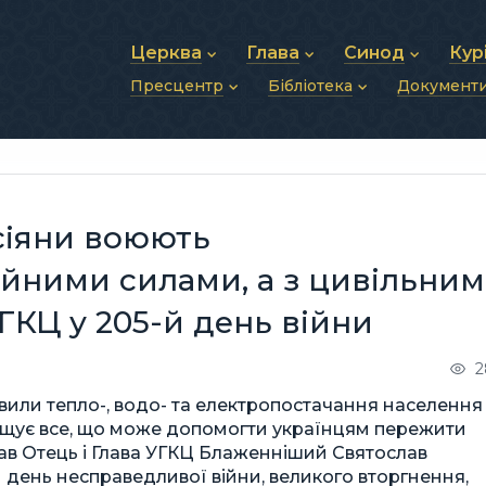
Церква
Глава
Синод
Кур
Пресцентр
Бібліотека
Документ
Про УГКЦ
Блаженніший Святослав
Синод Єпископів
Душп
Історія УГКЦ
Біографія
Архиєрейський Си
Фіна
Новини
Святе Письмо
Структура УГКЦ
Фотографії
Митрополичі Сино
Зв’яз
Анонси
Богослужіння
Майбутнє УГКЦ
Щоденні відеозвернення
Єпископи
Адмі
Публікації
Молитви
Інші 
Історії
Подкасти
сіяни воюють
Фото та відео
Архів новин (2013–2022)
ойними силами, а з цивільним
ГКЦ у 205-й день війни
2
вили тепло-, водо- та електропостачання населення
нищує все, що може допомогти українцям пережити
зав Отець і Глава УГКЦ Блаженніший Святослав
 день несправедливої війни, великого вторгнення,