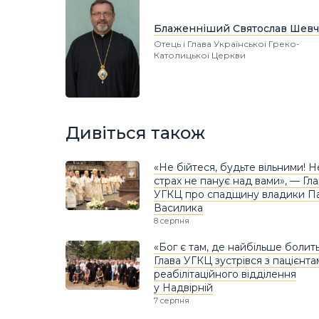
Блаженніший Святослав Шевч
Отець і Глава Української Греко-
Католицької Церкви
Дивіться також
«Не бійтеся, будьте вільними! 
страх не панує над вами», — Гл
УГКЦ про спадщину владики П
Василика
8 серпня
«Бог є там, де найбільше болить
Глава УГКЦ зустрівся з пацієнт
реабілітаційного відділення
у Надвірній
7 серпня