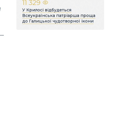
11 329
!
У Крилосі відбудеться
Всеукраїнська патріарша проща
до Галицької чудотворної ікони
 —
в