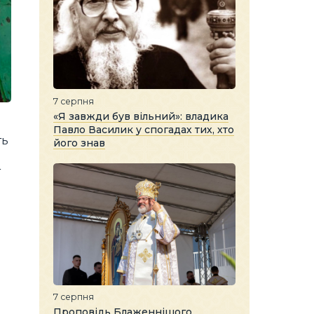
7 серпня
«Я завжди був вільний»: владика
Павло Василик у спогадах тих, хто
ть
його знав
т
7 серпня
Проповідь Блаженнішого