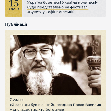
15
Україна бореться! Україна молиться!»
буде представлено на фестивалі
серпня
«Букет» у Софії Київській
Публікації
7 серпня
«Я завжди був вільний»: владика Павло Василик
у спогадах тих, хто його знав