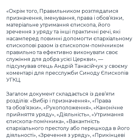
«Окрім того, Правильником розглядалися
призначення, іменування, права і обов’язки,
матеріальне утримання єпископа, його
зречення з уряду та інші практичні речі, які
насамперед повинні допомогти єпархіальному
єпископові разом із єпископом-помічником
правильно та ефективно виконувати своє
служіння для добра усієї Церкви», —
підсумував отець Андрій Танасійчук у своєму
коментарі для пресслужби Синоду Єпископів
УГКЦ.
Загалом документ складається із дев’яти
розділів: «Вибір і призначення», «Права
та обов’язки», «Рукоположення», «Канонічне
прийняття уряду», «Діяльність», «Утримання
єпископа-помічника», «Вакантність
єпархіального престолу або перешкода в його
діяльності», «Зречення з уряду», «Прикінцеві