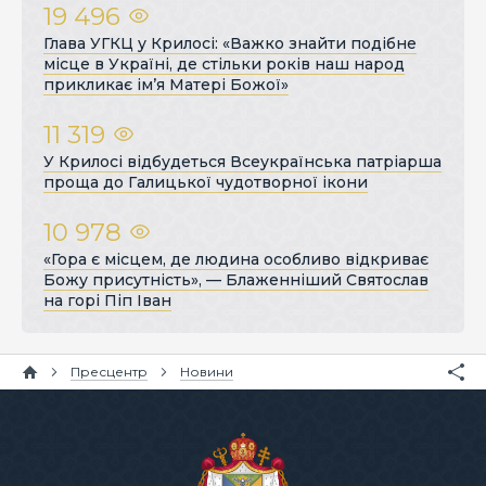
19 496
Глава УГКЦ у Крилосі: «Важко знайти подібне
місце в Україні, де стільки років наш народ
прикликає ім’я Матері Божої»
11 319
У Крилосі відбудеться Всеукраїнська патріарша
проща до Галицької чудотворної ікони
10 978
«Гора є місцем, де людина особливо відкриває
Божу присутність», — Блаженніший Святослав
на горі Піп Іван
Пресцентр
Новини