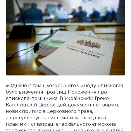
«Однією із тем цьогорічного Синоду Єпископів
було вивчення і розгляд Положення про
єпископа-помічника. В Українській Греко-
Католицькій Церкві цей документ не творить
нових приписів церковного права,
а врегульовує та систематизує вже діючі
практики співпраці єпархіального єпископа
та єпископа-помічника», — мовив о. д-р Андрій