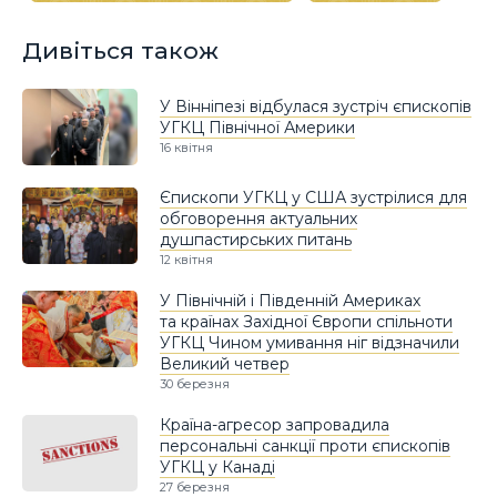
Дивіться також
У Вінніпезі відбулася зустріч єпископів
УГКЦ Північної Америки
16 квітня
Єпископи УГКЦ у США зустрілися для
обговорення актуальних
душпастирських питань
12 квітня
У Північній і Південній Америках
та країнах Західної Європи спільноти
УГКЦ Чином умивання ніг відзначили
Великий четвер
30 березня
Країна-агресор запровадила
персональні санкції проти єпископів
УГКЦ у Канаді
27 березня