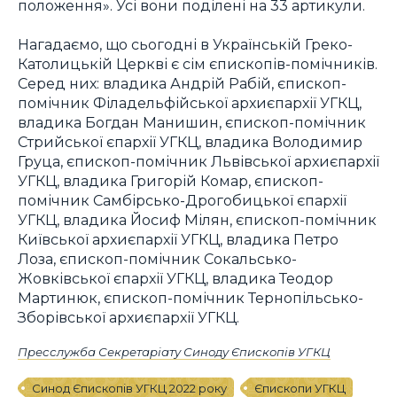
положення». Усі вони поділені на 33 артикули.
Нагадаємо, що сьогодні в Українській Греко-
Католицькій Церкві є сім єпископів-помічників.
Серед них: владика Андрій Рабій, єпископ-
помічник Філадельфійської архиєпархії УГКЦ,
владика Богдан Манишин, єпископ-помічник
Стрийської єпархії УГКЦ, владика Володимир
Груца, єпископ-помічник Львівської архиєпархії
УГКЦ, владика Григорій Комар, єпископ-
помічник Самбірсько-Дрогобицької єпархії
УГКЦ, владика Йосиф Мілян, єпископ-помічник
Київської архиєпархії УГКЦ, владика Петро
Лоза, єпископ-помічник Сокальсько-
Жовківської єпархії УГКЦ, владика Теодор
Мартинюк, єпископ-помічник Тернопільсько-
Зборівської архиєпархії УГКЦ.
Пресслужба Секретаріату Синоду Єпископів УГКЦ
Синод Єпископів УГКЦ 2022 року
Єпископи УГКЦ