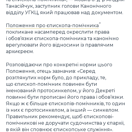
Танасійчук, заступник голови Канонічного
відділу УГКЦ, який працював над документом.
Положення про єпископа-помічника
покликане насамперед окреслити права
і обов’язки єпископа-помічника та канонічно
врегулювати його відносини із правлячим
архиєреєм.
Розповідаючи про конкретні норми цього
Положення, отець зазначив: «Серед
розглянутих норм було, до прикладу, те,
що єпископ-помічник повинен бути
іменований протосинкелом, у його Декреті
повинні бути прописані його права і обов’язки.
Якщо ж є більше єпископів-помічників, то один
із них є протосинкелом, а інший — синкелом.
Правильник рекомендує, щоб єпископові-
помічникові не доручати судочинства у єпархії,
в якій він сповнює єпископське служіння».