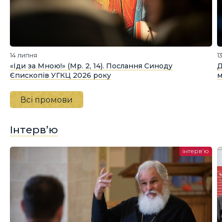
14 липня
1
«Іди за Мною!» (Мр. 2, 14). Послання Синоду
Д
Єпископів УГКЦ 2026 року
м
Всі промови
Інтерв’ю
інтерв’ю