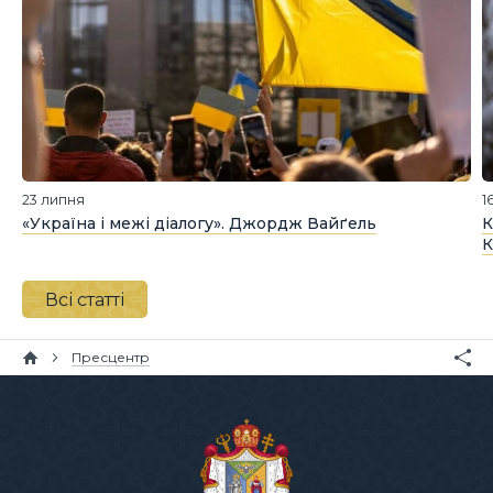
23 липня
1
«Україна і межі діалогу». Джордж Вайґель
К
К
Всі статті
Пресцентр