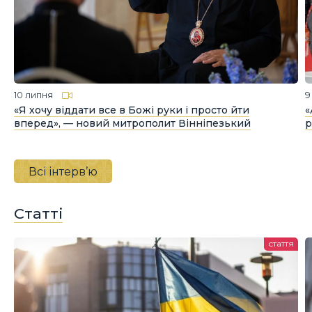
10 липня
9
«Я хочу віддати все в Божі руки і просто йти
«
вперед», — новий митрополит Вінніпезький
р
Всі інтерв’ю
Статті
стаття