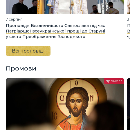
7 серпня
3
Проповідь Блаженнішого Святослава під час
П
Патріаршої всеукраїнської прощі до Старуні
В
у свято Преображення Господнього
ч
Всі проповіді
Промови
промова