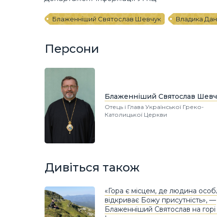
Блаженніший Святослав Шевчук
Владика Дан
Персони
Блаженніший Святослав Шевч
Отець і Глава Української Греко-
Католицької Церкви
Дивіться також
«Гора є місцем, де людина осо
відкриває Божу присутність», —
Блаженніший Святослав на горі