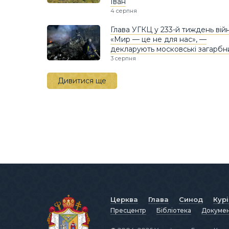
Іван
4 серпня
Глава УГКЦ у 233-й тиждень вій
«Мир — це не для нас», —
декларують московські загарбн
3 серпня
Дивитися ще
Церква
Глава
Синод
Кур
Пресцентр
Бібліотека
Докуме