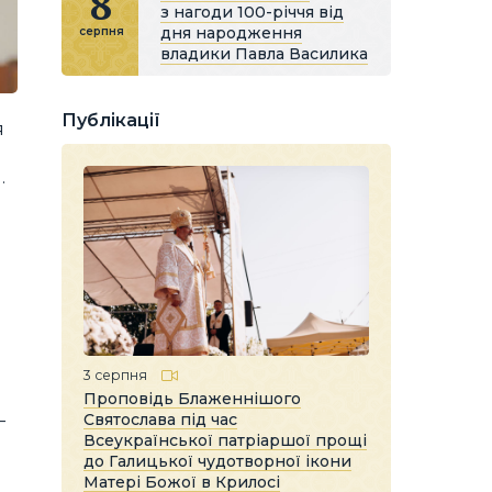
8
з нагоди 100-річчя від
дня народження
серпня
владики Павла Василика
Публікації
я
.
3 серпня
Проповідь Блаженнішого
Святослава під час
—
Всеукраїнської патріаршої прощі
до Галицької чудотворної ікони
Матері Божої в Крилосі