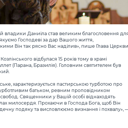
лей владики Даниїла став великим благословення дл
якуємо Господеві за дар Вашого життя,
 якими Він так рясно Вас наділив», пише Глава Церкви
озлінського відбулася 15 років тому в храмі
ллет (Парана, Бразилія). Головним святителем був
кий.
йське, характеризується пастирською турботою про
 турботливим батьком, ревним проповідником
і свобод. Священники у Вашій особі віднаходять
ілах милосердя. Прохаючи в Господа Бога, щоб Він
рдечну подяку та висловлюємо визнання і похвалу», 