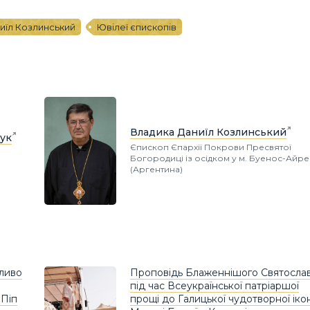
иїл Козлинський
Ювілеї єпископів
Владика Даниїл Козлинський
ук
Єпископ Єпархії Покрови Пресвятої
Богородиці із осідком у м. Буенос-Айре
(Аргентина)
бливо
Проповідь Блаженнішого Святосла
під час Всеукраїнської патріаршої
 Піп
прощі до Галицької чудотворної іко