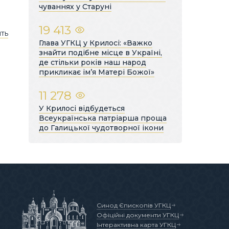
чуваннях у Старуні
19 413
ять
Глава УГКЦ у Крилосі: «Важко
знайти подібне місце в Україні,
де стільки років наш народ
прикликає ім’я Матері Божої»
11 278
У Крилосі відбудеться
Всеукраїнська патріарша проща
до Галицької чудотворної ікони
Синод Єпископів УГКЦ
Офіційні документи УГКЦ
Інтерактивна карта УГКЦ