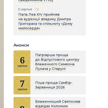
священників УГКЦ
5 серпня
Папа Лев XIV прийняв
на аудієнції владику Дмитра
Григорака та спільноту «Дому
милосердя»
Анонси
Патріарша проща
6
до Відпустового центру
блаженного Симеона
серпня
Лукача у Старуні
7
Піша проща Самбір-
Зарваниця 2026
серпня
Блаженніший Святослав
відвідає Коломию