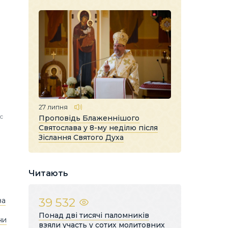
27 липня
с
Проповідь Блаженнішого
Святослава у 8-му неділю після
Зіслання Святого Духа
Читають
39 532
ва
Понад дві тисячі паломників
ни
взяли участь у сотих молитовних