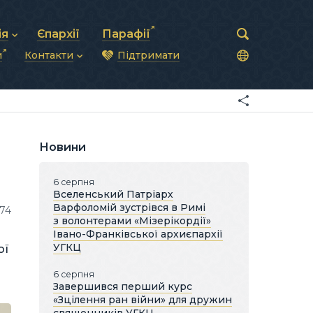
ія
Єпархії
Парафії
и
Контакти
Підтримати
астирська рада
нод
нсово-господарська діяльність
Загальна інформація
ди
ки та комунікації
Глава УГКЦ
ністративні питання
Синоди Єпископів
підрозділи
Трибунал
Патріарша курія
Новини
Єпархії та екзархати
6 серпня
Вселенський Патріарх
Варфоломій зустрівся в Римі
74
з волонтерами «Мізерікордії»
Івано-Франківської архиєпархії
УГКЦ
ої
6 серпня
Завершився перший курс
«Зцілення ран війни» для дружин