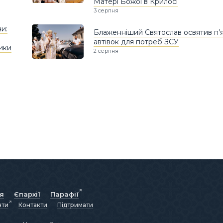
Матері Божої в Крилосі
3 серпня
ни:
Блаженніший Святослав освятив п’
автівок для потреб ЗСУ
ики
2 серпня
ія
Єпархії
Парафії
нти
Контакти
Підтримати