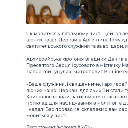
Як мовиться у вітальному листі, цей юві
вірних нашої Церкви в Аргентині. Тому «д
святительського служіння та за всі дари,
Архиєрейська хіротонія владики Даниїла К
Пресвятого Серця Ісусового в містечку Ма
Лаврентій Гуцуляк, митрополит Вінніпезь
«Ваше служіння, і священниче, і архиєре
вірних нашої Церкви, для яких Ви стали
Христової правди, захисником їхніх прав 
приклад для наслідування в молитві та д
і надалі Вас провадив, складаємо вам се
мовиться у листі.
Департамент інформації УГКЦ