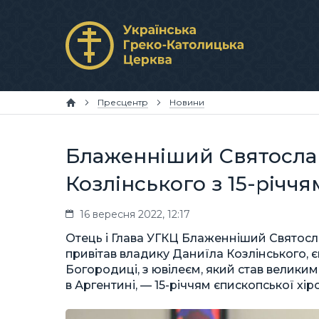
Пресцентр
Новини
Блаженніший Святослав
Козлінського з 15-річчя
16 вересня 2022, 12:17
Отець і Глава УГКЦ Блаженніший Святосла
привітав владику Даниїла Козлінського, 
Богородиці, з ювілеєм, який став велики
в Аргентині, — 15-річчям єпископської хіро