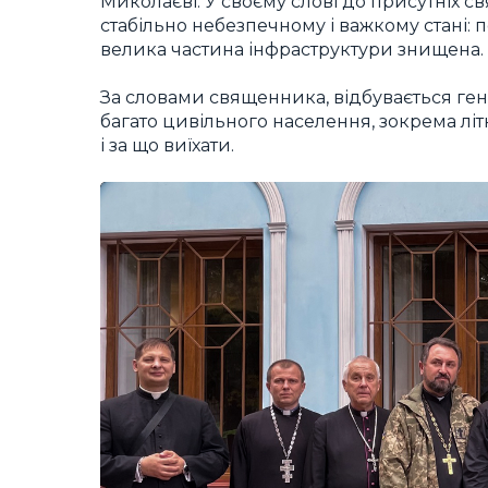
Миколаєві. У своєму слові до присутніх 
стабільно небезпечному і важкому стані: п
велика частина інфраструктури знищена.
За словами священника, відбувається ген
багато цивільного населення, зокрема літн
і за що виїхати.