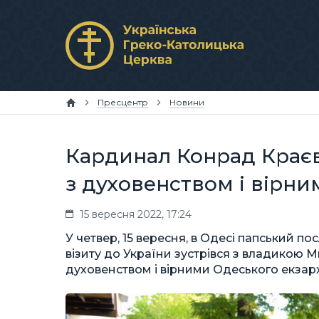
Пресцентр
Новини
Кардинал Конрад Краєв
з духовенством і вірн
15 вересня 2022, 17:24
У четвер, 15 вересня, в Одесі папський 
візиту до України зустрівся з владикою
духовенством і вірними Одеського екзарх