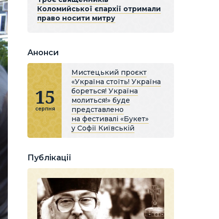
Коломийської єпархії отримали
право носити митру
Анонси
Мистецький проєкт
«Україна стоїть! Україна
15
бореться! Україна
молиться!» буде
представлено
серпня
на фестивалі «Букет»
у Софії Київській
Публікації