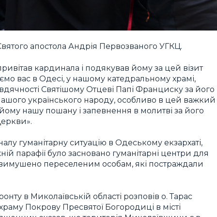
 Святого апостола Андрія Первозваного УГКЦ.
привітав кардинала і подякував йому за цей візит
ємо вас в Одесі, у нашому катедральному храмі,
 вдячності Святішому Отцеві Папі Франциску за його
 нашого українського народу, особливо в цей важкий
 йому нашу пошану і запевнення в молитві за його
Церкви».
лу гуманітарну ситуацію в Одеському екзархаті,
ній парафії було засновано гуманітарні центри для
 вимушено переселеним особам, які постраждали
ронту в Миколаївській області розповів о. Тарас
храму Покрову Пресвятої Богородиці в місті