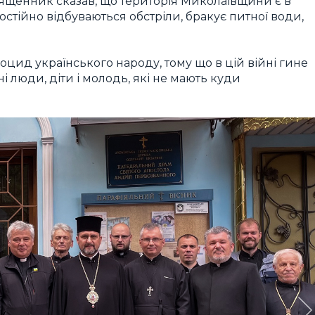
священник сказав, що територія Миколаївщини є в
остійно відбуваються обстріли, бракує питної води,
оцид українського народу, тому що в цій війні гине
і люди, діти і молодь, які не мають куди