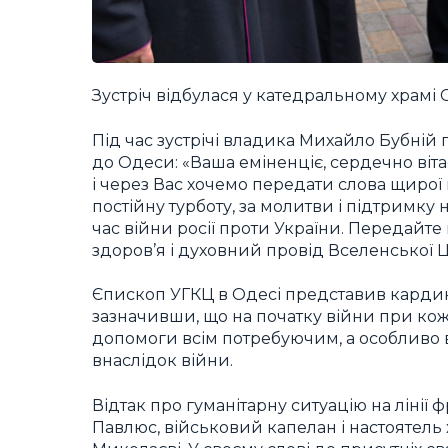
Зустріч відбулася у катедральному храмі
Під час зустрічі владика Михайло Бубній 
до Одеси: «Ваша еміненціє, сердечно віта
і через Вас хочемо передати слова щирої
постійну турботу, за молитви і підтримку
час війни росії проти України. Передайте
здоров’я і духовний провід Вселенської 
Єпископ УГКЦ в Одесі представив кардина
зазначивши, що на початку війни при кож
допомоги всім потребуючим, а особливо
внаслідок війни.
Відтак про гуманітарну ситуацію на лінії ф
Павлюс, військовий капелан і настоятель 