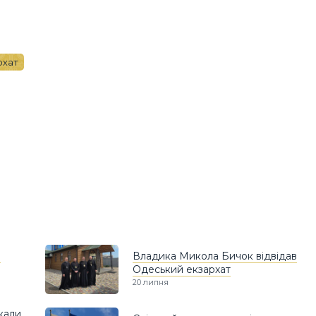
рхат
в
Владика Микола Бичок відвідав
Одеський екзархат
20 липня
кали