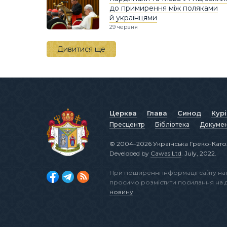
до примирення між поляками
й українцями
29 червня
Дивитися ще
Церква
Глава
Синод
Кур
Пресцентр
Бібліотека
Докуме
© 2004–2026 Українська Греко-Като
Developed by
Cawas Ltd
. July, 2022.
При поширенні інформації сайту н
просимо розмістити посилання на
новину