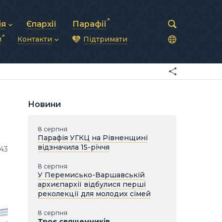
ія
Єпархії
Парафії
и
Контакти
Підтримати
астирська рада
нод
нсово-господарська діяльність
Загальна інформація
ди
ки та комунікації
Глава УГКЦ
ністративні питання
Синоди Єпископів
підрозділи
Трибунал
Патріарша курія
Новини
Єпархії та екзархати
8 серпня
Парафія УГКЦ на Рівненщині
відзначила 15-річчя
143
8 серпня
У Перемисько-Варшавській
архиєпархії відбулися перші
реколекції для молодих сімей
8 серпня
Троє священників