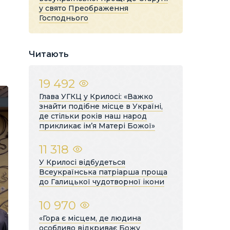
у свято Преображення
Господнього
Читають
19 492
Глава УГКЦ у Крилосі: «Важко
знайти подібне місце в Україні,
де стільки років наш народ
прикликає ім’я Матері Божої»
11 318
У Крилосі відбудеться
Всеукраїнська патріарша проща
до Галицької чудотворної ікони
10 970
«Гора є місцем, де людина
особливо відкриває Божу