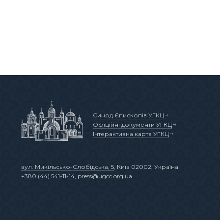
Синод Єпископів УГКЦ
Офіційні документи УГКЦ
Інтерактивна карта УГКЦ
вул. Микільсько-Слобідська, 5
, Київ 02002, Україна
+380 (44) 541-11-14
,
press@ugcc.org.ua