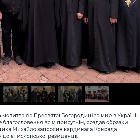
 молитва до Пресвятої Богородиці за мир в Україні.
 благословення всім присутнім, роздав образки
ладика Михайло запросив кардинала Конрада
у до єпископської резиденції.