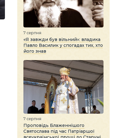
7 серпня
«Я завжди був вільний»: владика
Павло Василик у спогадах тих, хто
його знав
7 серпня
Проповідь Блаженнішого
Святослава під час Патріаршої
всеукраїнської прощі до Старуні