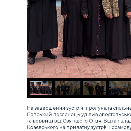
На завершення зустрічі пролунала спільна
Папський посланець уділив апостольське
та вервиці від Святішого Отця. Відтак в
Краєвського на приватну зустріч і розмов