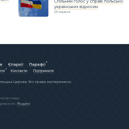
Спільний голос у справі польсько-
українських відносин
29 червня
ія
Єпархії
Парафії
нти
Контакти
Підтримати
лицька Церква. Всі права застережено.
аполегливо
 джерело.
Подати