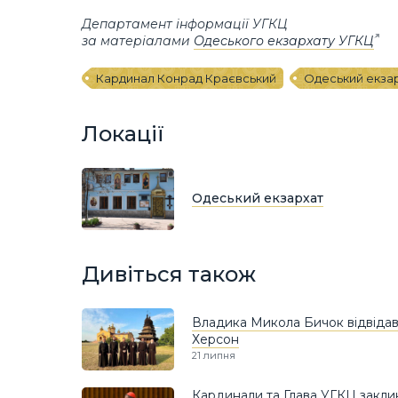
Департамент інформації УГКЦ
за матеріалами
Одеського екзархату УГКЦ
Кардинал Конрад Краєвський
Одеський екза
Локації
Одеський екзархат
Дивіться також
Владика Микола Бичок відвіда
Херсон
21 липня
Кардинали та Глава УГКЦ закли