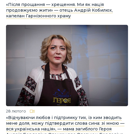
«Після прощання — хрещення. Ми як нація
продовжуємо жити» — отець Андрій Кобилюх,
капелан Гарнізонного храму
28 лютого
«Відчуваючи любов і підтримку тих, із ким зводить
мене доля, можу підтвердити слова сина: зі мною —
вся українська нація», — мама загиблого Героя