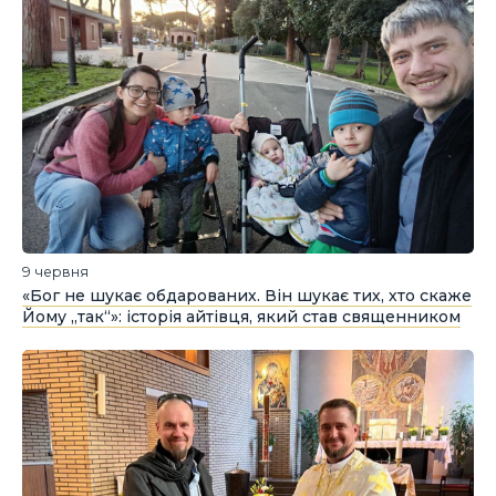
9 червня
«Бог не шукає обдарованих. Він шукає тих, хто скаже
Йому „так“»: історія айтівця, який став священником