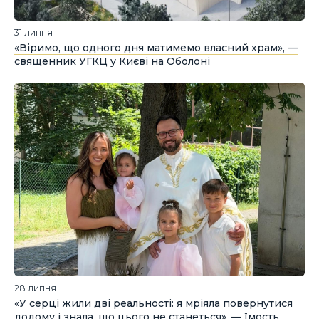
31 липня
«Віримо, що одного дня матимемо власний храм», —
священник УГКЦ у Києві на Оболоні
28 липня
«У серці жили дві реальності: я мріяла повернутися
додому і знала, що цього не станеться», — їмость