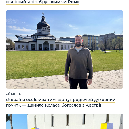
святіший, аніж Єрусалим чи Рим»
29 квітня
«Україна особлива тим, що тут родючий духовний
ґрунт», — Данило Коласа, богослов з Австрії