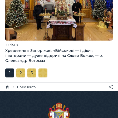
10 січня
Хрещення в Запоріжжі. «Військові — і діючі,
і ветерани — дуже відкриті на Слово Боже», — о.
Олександр Богомаз
1
2
3
…
Пресцентр