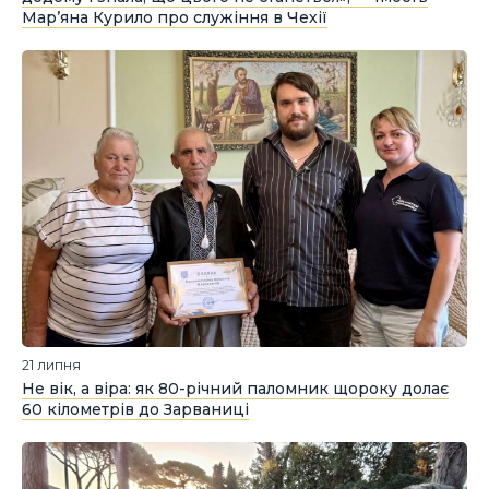
Марʼяна Курило про служіння в Чехії
21 липня
Не вік, а віра: як 80-річний паломник щороку долає
60 кілометрів до Зарваниці