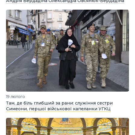
Андрія Бердадіна Олександра Овсянюк-Бердадіна
19 лютого
Там, де біль глибший за рани: служіння сестри
Симеони, першої військової капеланки УГКЦ