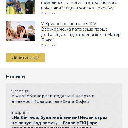
помолився на могилі австралійського
воїна, який віддав життя за Україну
3 серпня
У Крилосі розпочалася XIV
Всеукраїнська патріарша проща
до Галицької чудотворної ікони Матері
Божої
2 серпня
Дивитися ще
Новини
9 серпня
У Римі обговорили подальші напрями
діяльності Товариства «Свята Софія»
8 серпня
«Не бійтеся, будьте вільними! Нехай страх
не панує над вами», — Глава УГКЦ про