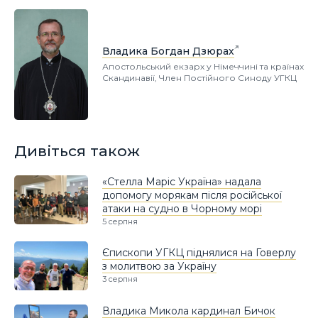
Владика Богдан Дзюрах
Апостольський екзарх у Німеччині та країнах
Скандинавії, Член Постійного Синоду УГКЦ
Дивіться також
«Стелла Маріс Україна» надала
допомогу морякам після російської
атаки на судно в Чорному морі
5 серпня
Єпископи УГКЦ піднялися на Говерлу
з молитвою за Україну
3 серпня
Владика Микола кардинал Бичок