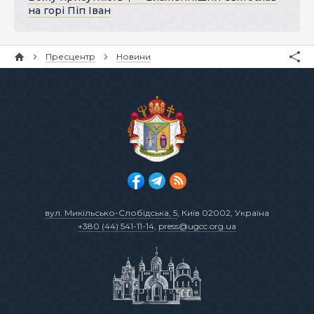
на горі Піп Іван
Пресцентр
Новини
вул. Микільсько-Слобідська, 5
, Київ 02002, Україна
+380 (44) 541-11-14
,
press@ugcc.org.ua