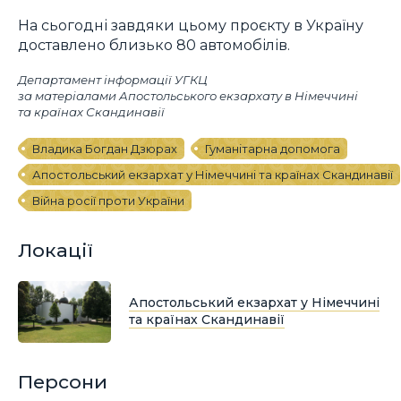
На сьогодні завдяки цьому проєкту в Україну
доставлено близько 80 автомобілів.
Департамент інформації УГКЦ
за матеріалами Апостольського екзархату в Німеччині
та країнах Скандинавії
Владика Богдан Дзюрах
Гуманітарна допомога
Апостольський екзархат у Німеччині та країнах Скандинавії
Війна росії проти України
Локації
Апостольський екзархат у Німеччині
та країнах Скандинавії
Персони