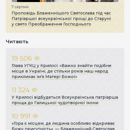
7 серпня
Проповідь Блаженнішого Святослава під час
Патріаршої всеукраїнської прощі до Старуні
у свято Преображення Господнього
Читають
19 506
Глава УГКЦ у Крилосі: «Важко знайти подібне
місце в Україні, де стільки років наш народ
прикликає ім’я Матері Божої»
11 324
У Крилосі відбудеться Всеукраїнська патріарша
проща до Галицької чудотворної ікони
10 991
«Гора є місцем, де людина особливо відкриває
Божу присутність», — Блаженніший Святослав