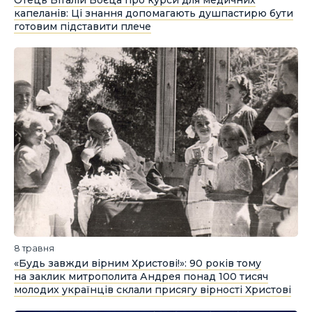
Отець Віталій Воєца про курси для медичних
капеланів: Ці знання допомагають душпастирю бути
готовим підставити плече
8 травня
«Будь завжди вірним Христові!»: 90 років тому
на заклик митрополита Андрея понад 100 тисяч
молодих українців склали присягу вірності Христові