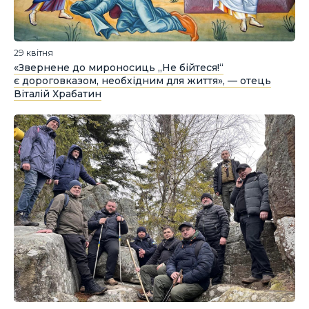
29 квітня
«Звернене до мироносиць „Не бійтеся!“
є дороговказом, необхідним для життя», — отець
Віталій Храбатин