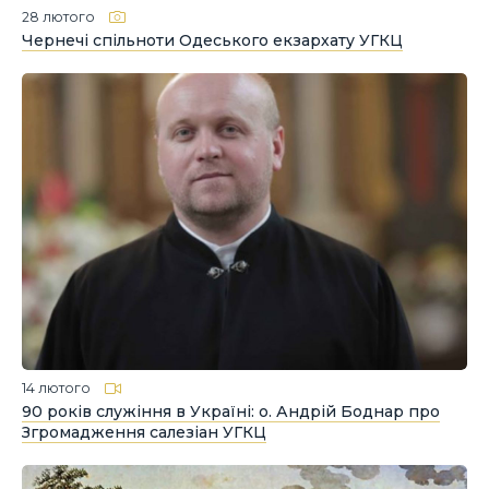
28 лютого
Чернечі спільноти Одеського екзархату УГКЦ
14 лютого
90 років служіння в Україні: о. Андрій Боднар про
Згромадження салезіан УГКЦ