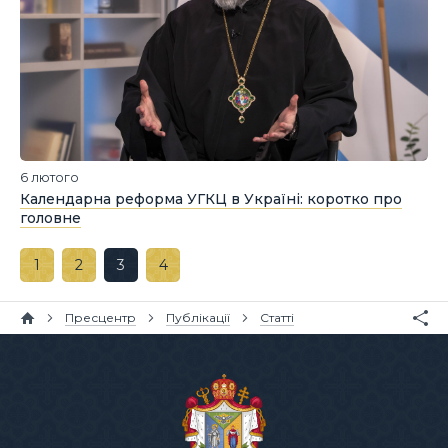
6 лютого
Календарна реформа УГКЦ в Україні: коротко про
головне
1
2
3
4
Пресцентр
Публікації
Статті