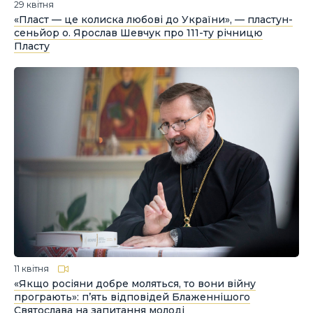
29 квітня
«Пласт — це колиска любові до України», — пластун-
сеньйор о. Ярослав Шевчук про 111-ту річницю
Пласту
11 квітня
«Якщо росіяни добре моляться, то вони війну
програють»: п’ять відповідей Блаженнішого
Святослава на запитання молоді