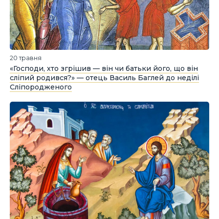
20 травня
«Господи, хто згрішив — він чи батьки його, що він
сліпий родився?» — отець Василь Баглей до неділі
Сліпородженого