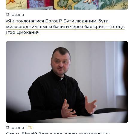
13 травня
«Як поклонятися Богові? Бути людяним, бути
милосердним, вміти бачити через барʼєри», — отець
Ігор Цмоканич
13 травня