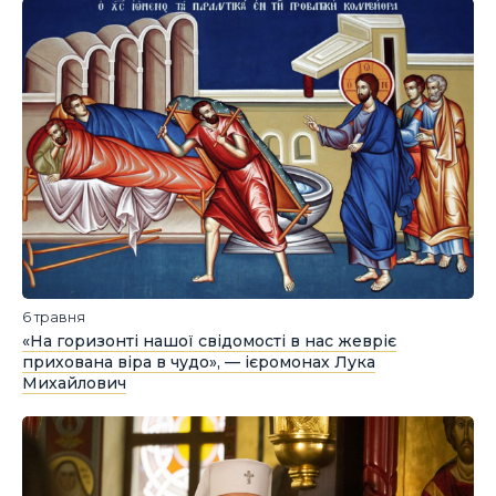
6 травня
«На горизонті нашої свідомості в нас жевріє
прихована віра в чудо», — ієромонах Лука
Михайлович