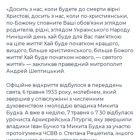
«Досить з нас, коли будете до смерти вірні
Христові, досить з нас, коли по-християнськи,
по-Божому сповните Ваші обов’язки зглядом
родителів, рідні, зглядом Українського Народу.
Нинішній день хай буде для Вас пам’яткою
на ціле життя! Хай буде початком кращого,
вищого, більше християнського, більше Божого
життя! Хай буде початком нового, — святого
життя!» — закликав праведний митрополит
Андрей Шептицький.
Офіційне відкриття відбулося в переддень
свята, 6 травня 1933 року, молебнем, який
звершив у співслужінні з численним
духовенством і молоддю владика Микита
Будка. А вже в неділю, 7 травня о 7:30 відбулася
урочиста Архиєрейська Літургія, яку звершили
владики Іван Бучко та Микита Будка за участю
протоігумена ЧСВВ о. Степана Решетила, іншого
численного духовенства та вірних.