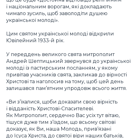
і національним ворогам, які докладають
чимало зусиль, щоб заволодіти душею
української молоді».
Цим святом української молоді відкрили
Ювілейний 1933-й рік.
У переддень великого свята митрополит
Андрей Шептицький звернувся до української
молоді із пастирським посланням, у якому
привітав учасників свята, закликав до вірності
Христові та наголосив на тому, щоб цей день
залишався пам’ятним упродовж всього життя.
«Ви з’їхалися, щоби доказати свою вірність
і відданість Христові-Спасителеві.
Як Митрополит, сердечно Вас усіх тут вітаю,
тішуся дуже тим з’їздом, що всьому світові
доказує, як Ви, наша Молодь, прив’язані
до Ісуса Христа, до святої віри наших батьків,