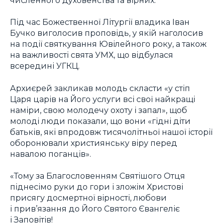
Під час Божественної Літургії владика Іван
Бучко виголосив проповідь, у якій наголосив
на події святкування Ювілейного року, а також
на важливості свята УМХ, що відбулася
всередині УГКЦ.
Архиєрей закликав молодь скласти «у стіп
Царя царів на Його услуги всі свої найкращі
наміри, свою молодечу охоту і запал», щоб
молоді люди показали, що вони «гідні діти
батьків, які впродовж тисячолітньої нашої історії
оборонювали християнську віру перед
навалою поганців».
«Тому за Благословенням Святішого Отця
піднесімо руки до гори і зложім Христові
присягу досмертної вірності, любови
і прив’язання до Його Святого Євангеліє
і Заповітів!