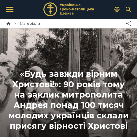
Матеріали
«Будь завжди вірним
Христові!»: 90 років тому
на заклик митрополита
Андрея понад 100 тисяч
молодих українців склали
присягу вірності Христові