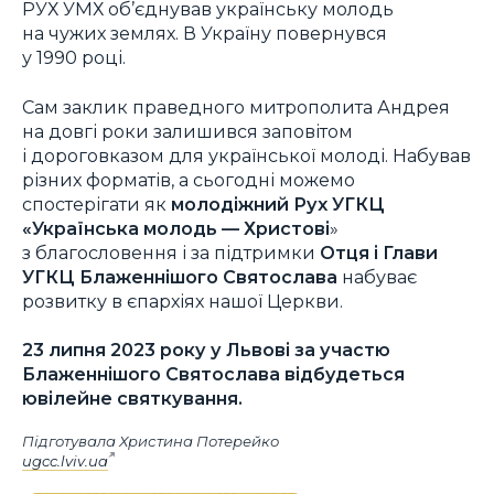
РУХ УМХ об’єднував українську молодь
на чужих землях. В Україну повернувся
у 1990 році.
Сам заклик праведного митрополита Андрея
на довгі роки залишився заповітом
і дороговказом для української молоді. Набував
різних форматів, а сьогодні можемо
спостерігати як
молодіжний Рух УГКЦ
«Українська молодь — Христові
»
з благословення і за підтримки
Отця і Глави
УГКЦ Блаженнішого Святослава
набуває
розвитку в єпархіях нашої Церкви.
23 липня 2023 року у Львові за участю
Блаженнішого Святослава відбудеться
ювілейне святкування.
Підготувала Христина Потерейко
ugcc.lviv.ua