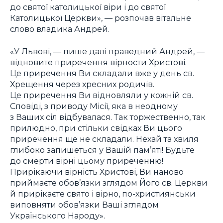
до святої католицької віри і до святої
Католицької Церкви», — розпочав вітальне
слово владика Андрей.
«У Львові, — пише далі праведний Андрей, —
відновите приречення вірности Христові.
Це приречення Ви складали вже у день св.
Хрещення через хресних родичів.
Це приречення Ви відновляли у кожній св.
Сповіді, з приводу Місії, яка в неодному
з Ваших сіл відбувалася. Так торжественно, так
прилюдно, при стільки свідках Ви цього
приречення ще не складали. Нехай та хвиля
глибоко запишеться у Вашій пам’яті! Будьте
до смерти вірні цьому приреченню!
Прирікаючи вірність Христові, Ви наново
приймаєте обов’язки зглядом Його св. Церкви
й прирікаєте свято і вірно, по-християнськи
виповняти обов’язки Ваші зглядом
Українського Народу».