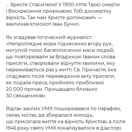
… Христе Спасителю! У 1900-ліття Твоєї смерти
і Воскресення прирікаємо Тобі досмертну
вірність. Так нам Христе допоможи!» —
закликав єпископ Іван Бучко.
Як згадував тогочасний журналіст:
«Непроглядне море піднесених вгору рук,
могутній голос багатотисячної маси людей,
що повторювали за Владикою Іваном слова
присяги, створювали відчуття хвилини, яку
переживається раз у житті. Св. Причастя, яке
слідувало після переведення акту присяги,
як подала преса, прийняло приблизно
20 000 прочан. Прищащало близько
30 священиків».
Відтак заклик УМХ поширювався по парафіях,
селах, містах, де збиралася молодь,
що присягала життя на вірність Христові, а після
1946 року свято УМХ локалізувалося в діаспорі.