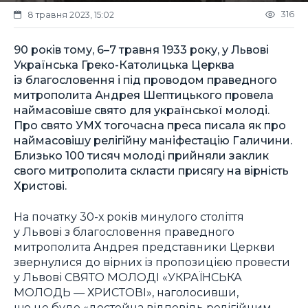
316
8 травня 2023, 15:02
90 років тому, 6–7 травня 1933 року, у Львові
Українська Греко-Католицька Церква
із благословення і під проводом праведного
митрополита Андрея Шептицького провела
наймасовіше свято для української молоді.
Про свято УМХ тогочасна преса писала як про
наймасовішу релігійну маніфестацію Галичини.
Близько 100 тисяч молоді прийняли заклик
свого митрополита скласти присягу на вірність
Христові.
На початку 30-х років минулого століття
у Львові з благословення праведного
митрополита Андрея представники Церкви
звернулися до вірних із пропозицією провести
у Львові СВЯТО МОЛОДІ «УКРАЇНСЬКА
МОЛОДЬ — ХРИСТОВІ», наголосивши,
що це буде «достойна відповідь релігійним