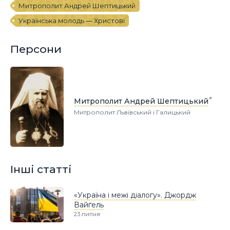
Митрополит Андрей Шептицький
Українська молодь — Христові
Персони
Митрополит Андрей Шептицький
Митрополит Львівський і Галицький
Інші статті
«Україна і межі діалогу». Джордж
Вайґель
23 липня