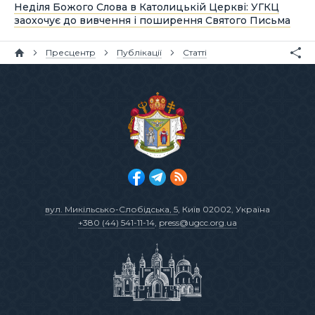
Неділя Божого Слова в Католицькій Церкві: УГКЦ
заохочує до вивчення і поширення Святого Письма
Пресцентр
Публікації
Статті
вул. Микільсько-Слобідська, 5
, Київ 02002, Україна
+380 (44) 541-11-14
,
press@ugcc.org.ua