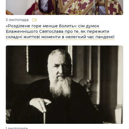
3 листопада
«Розділене горе менше болить»: сім думок
Блаженнішого Святослава про те, як пережити
складні життєві моменти в нелегкий час пандемії
1 листопада