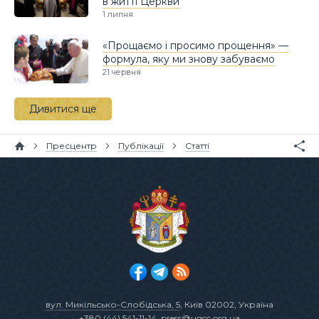
в житті Церкви
1 липня
«Прощаємо і просимо прощення» —
формула, яку ми знову забуваємо
21 червня
Дивитися ще
Пресцентр
Публікації
Статті
вул. Микільсько-Слобідська, 5
, Київ 02002, Україна
+380 (44) 541-11-14
,
press@ugcc.org.ua