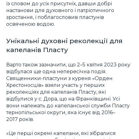
із словом до усіх присутніх, давши добрі
настанови для духовного і патріотичного
зростання, і поблагословив пластунів
освяченою водою.
Унікальні духовні реколекції для
капеланів Пласту
Варто також зазначити, що 2–5 квітня 2023 року
відбулася ще одна непересічна подія.
Священники-пластуни з куреня «Орден
Хрестоносців» взяли участь у перших
реколекціях для капеланів Пласту, які
відбулися у с. Дора, що на Франківщині. Усі
вони належать до капеланської служби Пласту
тернопільської округи, яка існує від 2016–
2017 років.
«Це перші окремі капелани, які зібралися