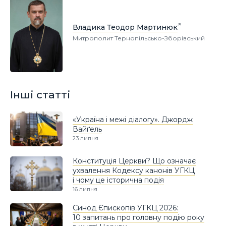
Владика Теодор Мартинюк
Митрополит Тернопільсько-Зборівський
Інші статті
«Україна і межі діалогу». Джордж
Вайґель
23 липня
Конституція Церкви? Що означає
ухвалення Кодексу канонів УГКЦ
і чому це історична подія
16 липня
Синод Єпископів УГКЦ 2026:
10 запитань про головну подію року