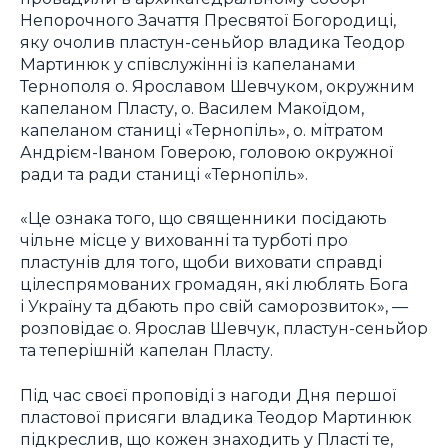
Непорочного Зачаття Пресвятої Богородиці,
яку очолив пластун-сеньйор владика Теодор
Мартинюк у співслужінні із капеланами
Тернополя о. Ярославом Шевчуком, окружним
капеланом Пласту, о. Василем Макоїдом,
капеланом станиці «Тернопіль», о. мітратом
Андрієм-Іваном Говерою, головою окружної
ради та ради станиці «Тернопіль».
«Це ознака того, що священники посідають
чільне місце у вихованні та турботі про
пластунів для того, щоби виховати справді
цілеспрямованих громадян, які люблять Бога
і Україну та дбають про свій саморозвиток», —
розповідає о. Ярослав Шевчук, пластун-сеньйор
та теперішній капелан Пласту.
Під час своєї проповіді з нагоди Дня першої
пластової присяги владика Теодор Мартинюк
підкреслив, що кожен знаходить у Пласті те,