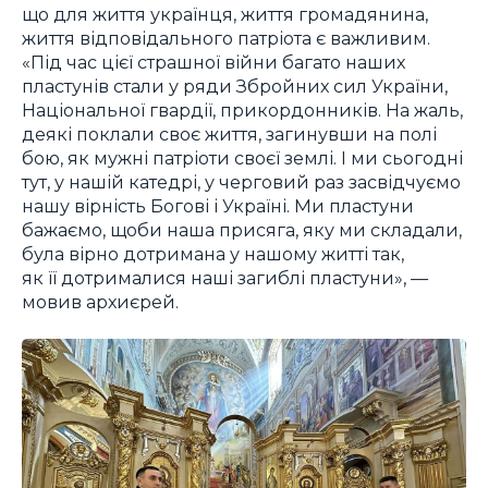
що для життя українця, життя громадянина,
життя відповідального патріота є важливим.
«Під час цієї страшної війни багато наших
пластунів стали у ряди Збройних сил України,
Національної гвардії, прикордонників. На жаль,
деякі поклали своє життя, загинувши на полі
бою, як мужні патріоти своєї землі. І ми сьогодні
тут, у нашій катедрі, у черговий раз засвідчуємо
нашу вірність Богові і Україні. Ми пластуни
бажаємо, щоби наша присяга, яку ми складали,
була вірно дотримана у нашому житті так,
як її дотрималися наші загиблі пластуни», —
мовив архиєрей.