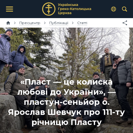
Пресцентр
Публікації
Статті
«Пласт — це колиска
любові до України», —
пластун-сеньйор о.
Ярослав Шевчук про 111-ту
річницю Пласту