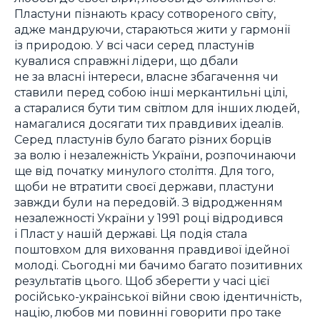
Пластуни пізнають красу сотвореного світу,
адже мандруючи, стараються жити у гармонії
із природою. У всі часи серед пластунів
кувалися справжні лідери, що дбали
не за власні інтереси, власне збагачення чи
ставили перед собою інші меркантильні цілі,
а старалися бути тим світлом для інших людей,
намагалися досягати тих правдивих ідеалів.
Серед пластунів було багато різних борців
за волю і незалежність України, розпочинаючи
ще від початку минулого століття. Для того,
щоби не втратити своєї держави, пластуни
завжди були на передовій. З відродженням
незалежності України у 1991 році відродився
і Пласт у нашій державі. Ця подія стала
поштовхом для виховання правдивої ідейної
молоді. Сьогодні ми бачимо багато позитивних
результатів цього. Щоб зберегти у часі цієї
російсько-української війни свою ідентичність,
націю, любов ми повинні говорити про таке