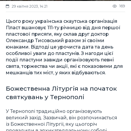
169
29 квітня 2023, 14:21
Цього року українська скаутська організація
Пласт вшановує 111-ту річницю від дня першої
пластової присяги, яку склав друг доктор
Олександр Тисовський разом зі своїми
юнаками. Відтоді це урочиста дата та день
особливої уваги до пластунів. З нагоди цієї
події пластуни завжди організовують певні
свята, торжества чи акції, які є показовими для
мешканців тих міст, у яких відбуваються.
Божественна Літургія на початок
святкувань у Тернополі
У Тернополі традиційно організовують
великий захід. Зазвичай, він розпочинається
із Божественної Літургії, яку цьогоріч
провадили в архикатедральному соборі