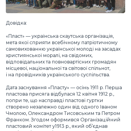
Довідка:
«Пласт» — українська скаутська організація,
мета якої сприяти всебічному патріотичному
самовихованню української молоді на засадах
християнської моралі, на свідомих,
відповідальних та повновартісних громадян
місцевої, національної та світової спільнот,
і на провідників українського суспільства.
Дата заснування «Пласту» — осінь 1911 р. Перша
пластова присяга відбулася 12 квітня 1912 р.,
попри те, що насправді пластові гуртки
створено незалежно один від одного Іваном
Чмолою, Олександром Тисовським та Петром
Франком. Згодом оформився Організаційний
пластовий комітет у1913 р., який об’єднав