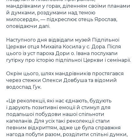
мандрівками у горах, діленням своїми планами
й думками, роздумами над темою
милосердя», — підкреслює отець Ярослав,
оповідаючи далі.
Наступного дня відвідали музей Підпільної
Церкви отця Михаїла Косила у с. Дора. Після
цього із уст пароха Дори о. Івана послухали
гутірку про історію підпільної Церкви і семінарії.
Окрім цього, шлях мандрівників простягався
через стежки Олекси Довбуша та відомий
водоспад Гук.
«Це реколекції, які нас єднають, будують
і дарують позитивні емоції й стимул для
подальшої побудови нашої спільноти
капеланів. Для усіх такі реколекції стали
певним відкриттям, адже це була справжня
нагода побути разом, розділити спільні думки,