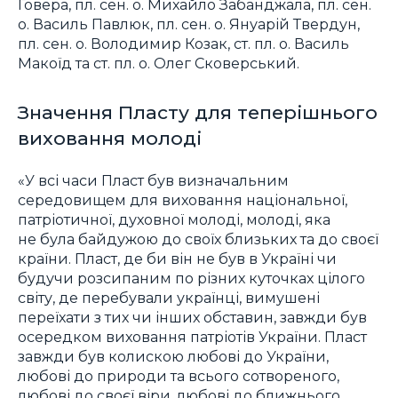
Говера, пл. сен. о. Михайло Забанджала, пл. сен.
о. Василь Павлюк, пл. сен. о. Януарій Твердун,
пл. сен. о. Володимир Козак, ст. пл. о. Василь
Макоїд та ст. пл. о. Олег Сковерський.
Значення Пласту для теперішнього
виховання молоді
«У всі часи Пласт був визначальним
середовищем для виховання національної,
патріотичної, духовної молоді, молоді, яка
не була байдужою до своїх близьких та до своєї
країни. Пласт, де би він не був в Україні чи
будучи розсипаним по різних куточках цілого
світу, де перебували українці, вимушені
переїхати з тих чи інших обставин, завжди був
осередком виховання патріотів України. Пласт
завжди був колискою любові до України,
любові до природи та всього сотвореного,
любові до своєї віри, любові до ближнього.