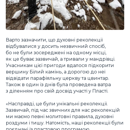
Варто зазначити, що духовні реколекції
відбувалися у досить незвичний спосіб,
бо не були зосереджені на одному місці,
як це буває зазвичай, а тривали у мандрівці.
Учасникам цієї пригоди вдалося підкорити
вершину Білий камінь, а дорогою до неї
відвідати парафіяльну церкву та цвинтар.
Також в один із днів була проведена ватра
з діленням про свій досвід участі у Пласті.
«Насправді, це були унікальні реколекції.
Зазвичай, під час звичних для нас реколекцій
ми маємо певні молитовні правила, духовні
роздуми і тишу. Натомість, наші реколекції були
поєднані із пластовою програмою,