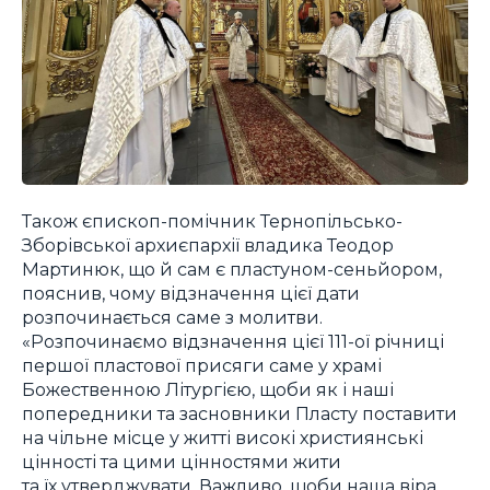
Також єпископ-помічник Тернопільсько-
Зборівської архиєпархії владика Теодор
Мартинюк, що й сам є пластуном-сеньйором,
пояснив, чому відзначення цієї дати
розпочинається саме з молитви.
«Розпочинаємо відзначення цієї 111-ої річниці
першої пластової присяги саме у храмі
Божественною Літургією, щоби як і наші
попередники та засновники Пласту поставити
на чільне місце у житті високі християнські
цінності та цими цінностями жити
та їх утверджувати. Важливо, щоби наша віра