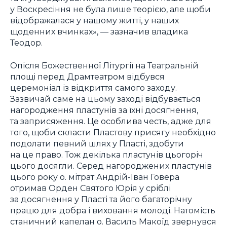
у Воскресіння не була лише теорією, але щоби
відображалася у нашому житті, у наших
щоденних вчинках», — зазначив владика
Теодор.
Опісля Божественної Літургії на Театральній
площі перед Драмтеатром відбувся
церемоніал із відкриття самого заходу.
Зазвичай саме на цьому заході відбувається
нагородження пластунів за їхні досягнення,
та заприсяження. Це особлива честь, адже для
того, щоби скласти Пластову присягу необхідно
подолати певний шлях у Пласті, здобути
на це право. Тож декілька пластунів цьогоріч
цього досягли. Серед нагороджених пластунів
цього року о. мітрат Андрій-Іван Говера
отримав Орден Святого Юрія у сріблі
за досягнення у Пласті та його багаторічну
працю для добра і виховання молоді. Натомість
станичний капелан о. Василь Макоїд звернувся