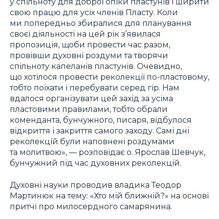
у спільноту для доброї опіки пластунів і ширити
свою працю для усіх членів Пласту. Коли
ми попередньо збиралися для планування
своєї діяльності на цей рік з’явилася
пропозиція, щоби провести час разом,
провівши духовні роздуми та творячи
спільноту капеланів пластунів. Очевидно,
що хотілося провести реколекції по-пластовому,
тобто поїхати і перебувати серед гір. Нам
вдалося організувати цей захід за усіма
пластовими правилами, тобто обрали
коменданта, бунчужного, писаря, відбулося
відкриття і закриття самого заходу. Самі дні
реколекцій були наповнені роздумами
та молитвою», — розповідає о. Ярослав Шевчук,
бунчужний під час духовних реколекцій.
Духовні науки проводив владика Теодор
Мартинюк на тему: «Хто мій ближній?» на основі
притчі про милосердного самарянина.