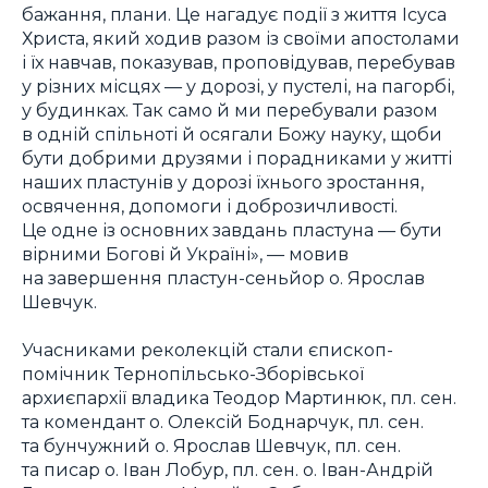
бажання, плани. Це нагадує події з життя Ісуса
Христа, який ходив разом із своїми апостолами
і їх навчав, показував, проповідував, перебував
у різних місцях — у дорозі, у пустелі, на пагорбі,
у будинках. Так само й ми перебували разом
в одній спільноті й осягали Божу науку, щоби
бути добрими друзями і порадниками у житті
наших пластунів у дорозі їхнього зростання,
освячення, допомоги і доброзичливості.
Це одне із основних завдань пластуна — бути
вірними Богові й Україні», — мовив
на завершення пластун-сеньйор о. Ярослав
Шевчук.
Учасниками реколекцій стали єпископ-
помічник Тернопільсько-Зборівської
архиєпархії владика Теодор Мартинюк, пл. сен.
та комендант о. Олексій Боднарчук, пл. сен.
та бунчужний о. Ярослав Шевчук, пл. сен.
та писар о. Іван Лобур, пл. сен. о. Іван-Андрій