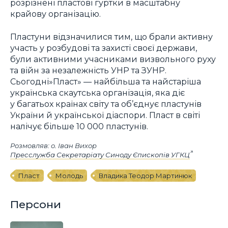
розрізнені пластові гуртки в масштабну
крайову організацію.
Пластуни відзначилися тим, що брали активну
участь у розбудові та захисті своєї держави,
були активними учасниками визвольного руху
та війн за незалежність УНР та ЗУНР.
Сьогодні»Пласт» — найбільша та найстаріша
українська скаутська організація, яка діє
у багатьох країнах світу та об’єднує пластунів
України й української діаспори. Пласт в світі
налічує більше 10 000 пластунів.
Розмовляв: о. Іван Вихор
Пресслужба Секретаріату Синоду Єпископів УГКЦ
Пласт
Молодь
Владика Теодор Мартинюк
Персони