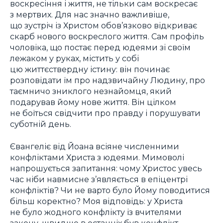
воскресіння і життя, не тільки сам воскресає
з мертвих. Для нас значно важливіше,
що зустріч із Христом обов’язково відкриває
скарб нового воскреслого життя. Сам профіль
чоловіка, що постає перед юдеями зі своїм
лежаком у руках, містить у собі
цю життєствердну істину: він починає
розповідати їм про надзвичайну Людину, про
таємничо зниклого незнайомця, який
подарував йому нове життя. Він цілком
не боїться свідчити про правду і порушувати
суботній день.
Євангеліє від Йоана всіяне численними
конфліктами Христа з юдеями. Мимоволі
напрошується запитання: чому Христос увесь
час ніби навмисне з’являється в епіцентрі
конфліктів? Чи не варто було Йому поводитися
більш коректно? Моя відповідь: у Христа
не було жодного конфлікту із вчителями
закону, швидше в останніх був конфлікт