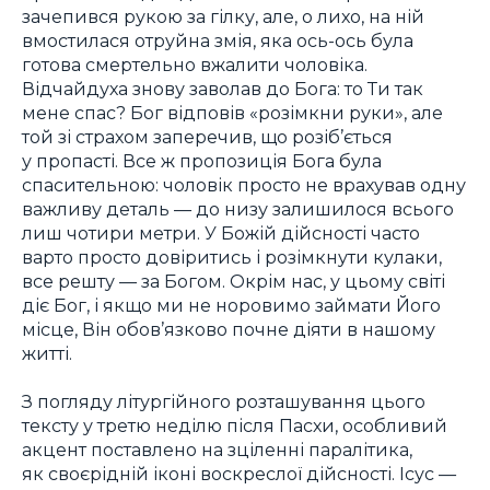
зачепився рукою за гілку, але, о лихо, на ній
вмостилася отруйна змія, яка ось-ось була
готова смертельно вжалити чоловіка.
Відчайдуха знову заволав до Бога: то Ти так
мене спас? Бог відповів «розімкни руки», але
той зі страхом заперечив, що розіб’ється
у пропасті. Все ж пропозиція Бога була
спасительною: чоловік просто не врахував одну
важливу деталь — до низу залишилося всього
лиш чотири метри. У Божій дійсності часто
варто просто довіритись і розімкнути кулаки,
все решту — за Богом. Окрім нас, у цьому світі
діє Бог, і якщо ми не норовимо займати Його
місце, Він обов’язково почне діяти в нашому
житті.
З погляду літургійного розташування цього
тексту у третю неділю після Пасхи, особливий
акцент поставлено на зціленні паралітика,
як своєрідній іконі воскреслої дійсності. Ісус —