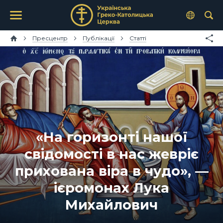
Пресцентр
Публікації
Статті
«На горизонті нашої
свідомості в нас жевріє
прихована віра в чудо», —
ієромонах Лука
Михайлович