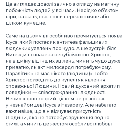
Це виглядає доволі звично з огляду на магічну
побожність людей у всі часи. Нерідко об’єктом
віри, на жаль, стає щось нереалістичне або
цілком кумедне.
Саме на цьому тлі особливо прочитується поява
Ісуса, який постає як антитеза фальшивих
людських уявлень про чудо. А ще зустріч біля
Витезди позначена непублічністю. Христос,
на відміну від інших зцілень, чинить чудо дуже
приватно, як акт милосердя потребуючому.
Паралітик «не має нікого (людини)». Тобто
Христос приходить до купелі як явлення
справжньої Людини. Новий духовний архетип
поведінки — співстраждання і людяності.
Невиліковно хворий цілком не розпізнає
у незнайомцеві Ісуса з Назарету. Але набагато
важливіше, що він відчуває присутність
Людини, яка не потребує зрушення водної
стихії, а чинить це жестом особливої любові