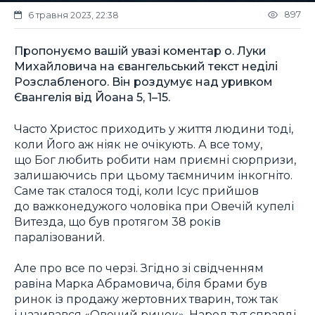
897
6 травня 2023, 22:38
Пропонуємо вашій увазі коментар о. Луки
Михайловича на євангельський текст неділі
Розслабленого. Він роздумує над уривком
Євангелія від Йоана 5, 1–15.
Часто Христос приходить у життя людини тоді,
коли Його аж ніяк не очікують. А все тому,
що Бог любить робити нам приємні сюрпризи,
залишаючись при цьому таємничим інкогніто.
Саме так сталося тоді, коли Ісус прийшов
до важконедужого чоловіка при Овечій купелі
Витезда, що був протягом 38 років
паралізований.
Але про все по черзі. Згідно зі свідченням
равіна Марка Абрамовича, біля брами був
ринок із продажу жертовних тварин, тож так
і називався «Овечий ринок». Народ тут справді