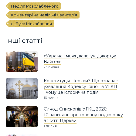
Неділя Розслабленого
Коментарі на недільні Євангелія
о. Лука Михайлович
Інші статті
«Україна і межі діалогу». Джордж
Вайґель
23 липня
Конституція Церкви? Що означає
ухвалення Кодексу канонів УГКЦ
і чому це історична подія
16 липня
Синод Єпископів УГКЦ 2026:
10 запитань про головну подію року
в житті Церкви
1 липня