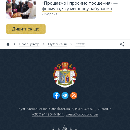
«Прощаємо і просимо прощення» —
формула, яку ми знову забуваємо
21 червня
Дивитися ще
Пресцентр
Публікації
Статті
вул. Микільсько-Слобідська, 5
, Київ 02002, Україна
+380 (44) 541-11-14
,
press@ugcc.org.ua