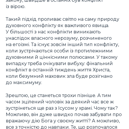
із вірою.
Такий підхід проливає світло на саму природу
духовного конфлікту як важливого явища.
У більшості з нас конфлікти виникають
унаслідок власного нерозуму, розчиненого
на егоїзмі. Та існує зовсім інший тип конфлікту,
коли зустрічаються особи із протилежними
духовними й ціннісними полюсами. У такому
випадку треба очікувати вибуху: фінальний
конфлікт в останній тиждень життя Христа,
коли безумний маховик зла буде розігнано
до максимуму.
Зрештою, це станеться трохи пізніше. А тим
часом зцілений чоловік за деякий час все ж
зустрінеться ще раз з Ісусом у храмі. Чому так?
Можливо, він дуже швидко почав забувати про
вражаючу дію Бога у своєму житті? А можливо,
все з точністю до навпаки. Те, що розпочалося