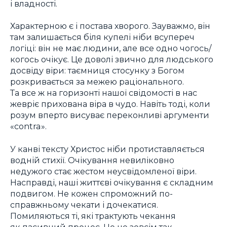
і владності.
Характерною є і постава хворого. Зауважмо, він
там залишається біля купелі ніби всупереч
логіці: він не має людини, але все одно чогось/
когось очікує. Це доволі звично для людського
досвіду віри: таємниця стосунку з Богом
розкривається за межею раціонального.
Та все ж на горизонті нашої свідомості в нас
жевріє прихована віра в чудо. Навіть тоді, коли
розум вперто висуває переконливі аргументи
«contra».
У канві тексту Христос ніби протиставляється
водній стихії. Очікування невиліковно
недужого стає жестом неусвідомленої віри.
Насправді, наші життєві очікування є складним
подвигом. Не кожен спроможний по-
справжньому чекати і дочекатися.
Помиляються ті, які трактують чекання
як пасивний процес. Це не зовсім так.