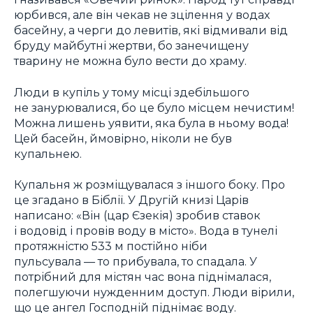
юрбився, але він чекав не зцілення у водах
басейну, а черги до левитів, які відмивали від
бруду майбутні жертви, бо занечищену
тварину не можна було вести до храму.
Люди в купіль у тому місці здебільшого
не занурювалися, бо це було місцем нечистим!
Можна лишень уявити, яка була в ньому вода!
Цей басейн, ймовірно, ніколи не був
купальнею.
Купальня ж розміщувалася з іншого боку. Про
це згадано в Біблії. У Другій книзі Царів
написано: «Він (цар Єзекія) зробив ставок
і водовід і провів воду в місто». Вода в тунелі
протяжністю 533 м постійно ніби
пульсувала — то прибувала, то спадала. У
потрібний для містян час вона піднімалася,
полегшуючи нужденним доступ. Люди вірили,
що це ангел Господній піднімає воду.