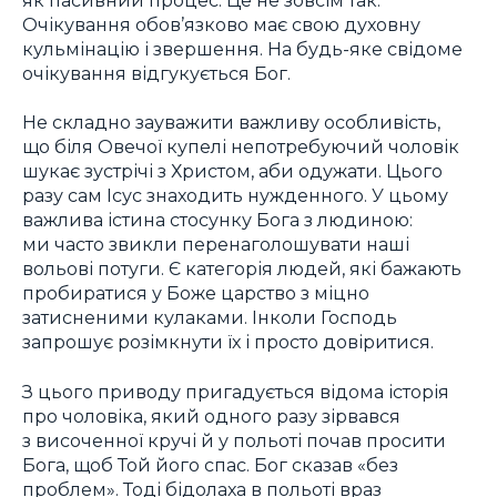
Очікування обов’язково має свою духовну
кульмінацію і звершення. На будь-яке свідоме
очікування відгукується Бог.
Не складно зауважити важливу особливість,
що біля Овечої купелі непотребуючий чоловік
шукає зустрічі з Христом, аби одужати. Цього
разу сам Ісус знаходить нужденного. У цьому
важлива істина стосунку Бога з людиною:
ми часто звикли перенаголошувати наші
вольові потуги. Є категорія людей, які бажають
пробиратися у Боже царство з міцно
затисненими кулаками. Інколи Господь
запрошує розімкнути їх і просто довіритися.
З цього приводу пригадується відома історія
про чоловіка, який одного разу зірвався
з височенної кручі й у польоті почав просити
Бога, щоб Той його спас. Бог сказав «без
проблем». Тоді бідолаха в польоті враз