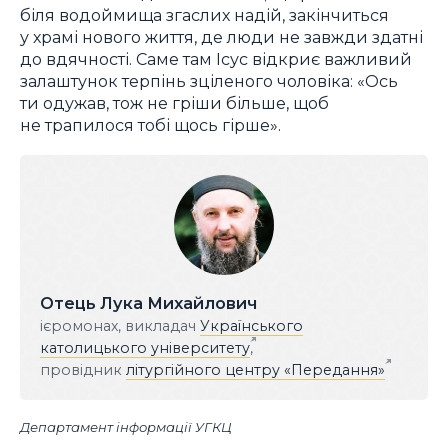
біля водоймища згаслих надій, закінчиться
у храмі нового життя, де люди не завжди здатні
до вдячності. Саме там Ісус відкриє важливий
залаштунок терпінь зціленого чоловіка: «Ось
ти одужав, тож не гріши більше, щоб
не трапилося тобі щось гірше».
Отець Лука Михайлович
ієромонах, викладач
Українського
католицького університету
,
провідник
літургійного центру «Передання»
Департамент інформації УГКЦ