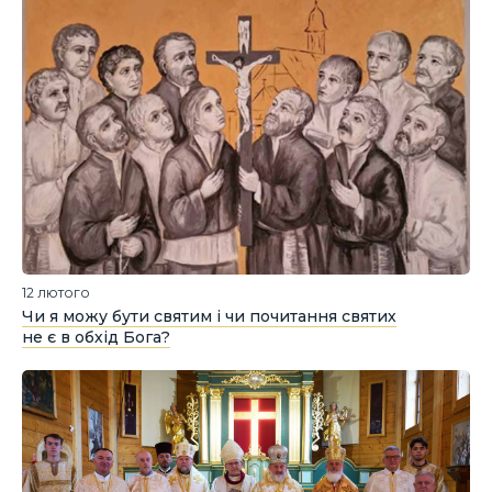
12 лютого
Чи я можу бути святим і чи почитання святих
не є в обхід Бога?