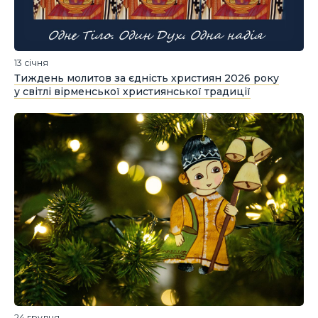
13 січня
Тиждень молитов за єдність християн 2026 року
у світлі вірменської християнської традиції
24 грудня