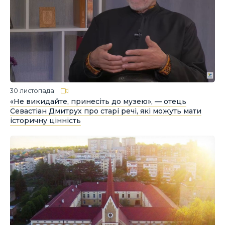
30 листопада
«Не викидайте, принесіть до музею», — отець
Севастіан Дмитрух про старі речі, які можуть мати
історичну цінність