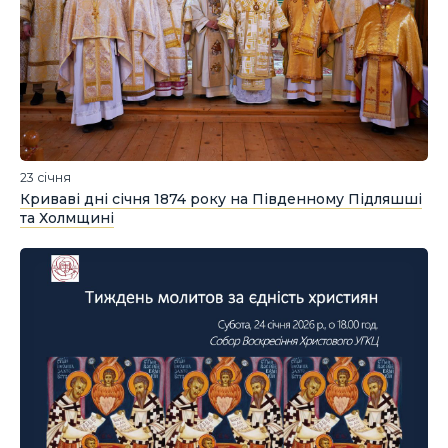
23 січня
Криваві дні січня 1874 року на Південному Підляшші
та Холмщині