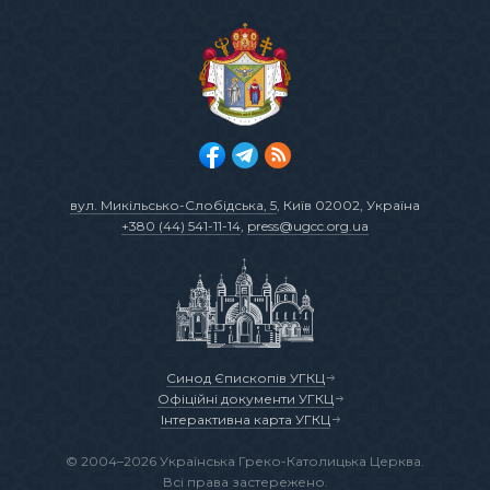
вул. Микільсько-Слобідська, 5
, Київ 02002, Україна
+380 (44) 541-11-14
,
press@ugcc.org.ua
Синод Єпископів УГКЦ
Офіційні документи УГКЦ
Інтерактивна карта УГКЦ
© 2004–2026 Українська Греко-Католицька Церква.
Всі права застережено.