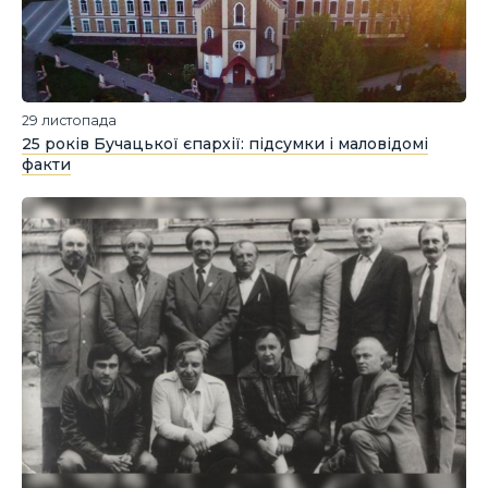
29 листопада
25 років Бучацької єпархії: підсумки і маловідомі
факти