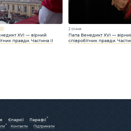
2 січня
недикт XVI — вірний
Папа Венедикт XVI — вірни
ітник правди. Частина ІІ
співробітник правди. Части
ія
Єпархії
Парафії
нти
Контакти
Підтримати