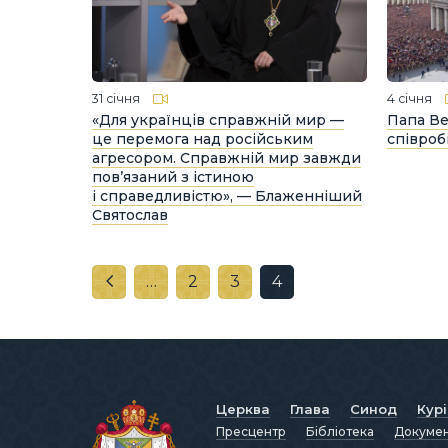
31 січня
4 січня
«Для українців справжній мир —
Папа Ве
це перемога над російським
співроб
агресором. Справжній мир завжди
пов’язаний з істиною
і справедливістю», — Блаженніший
Святослав
…
2
3
4
Церква
Глава
Синод
Кур
Пресцентр
Бібліотека
Докуме