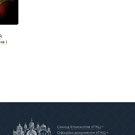
й
на І
Синод Єпископів УГКЦ
Офіційні документи УГКЦ