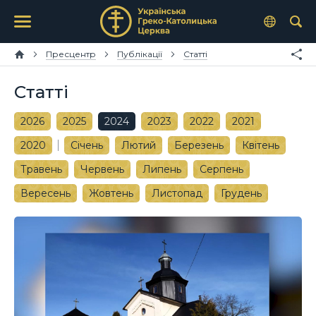
Пресцентр
Публікації
Статті
Статті
2026
2025
2024
2023
2022
2021
2020
Січень
Лютий
Березень
Квітень
Травень
Червень
Липень
Серпень
Вересень
Жовтень
Листопад
Грудень