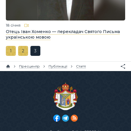
18 січня
Отець Іван Хоменко — перекладач Святого Письма
українською мовою
1
2
3
Пресцентр
Публікації
Статті