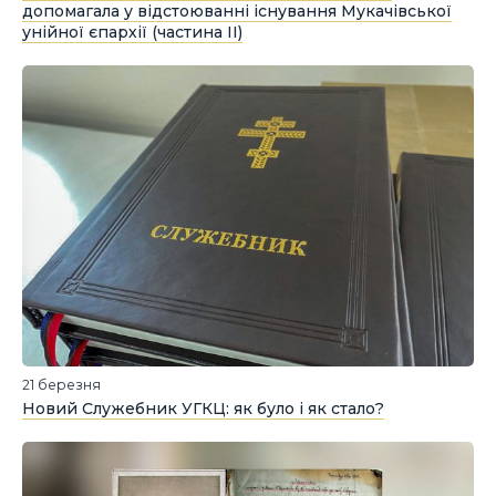
допомагала у відстоюванні існування Мукачівської
унійної єпархії (частина ІІ)
21 березня
Новий Служебник УГКЦ: як було і як стало?