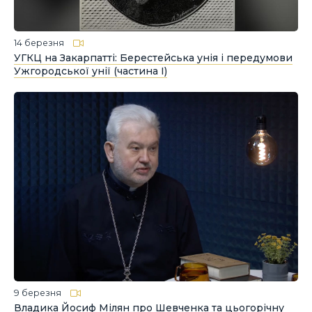
14 березня
УГКЦ на Закарпатті: Берестейська унія і передумови
Ужгородської унії (частина І)
9 березня
Владика Йосиф Мілян про Шевченка та цьогорічну