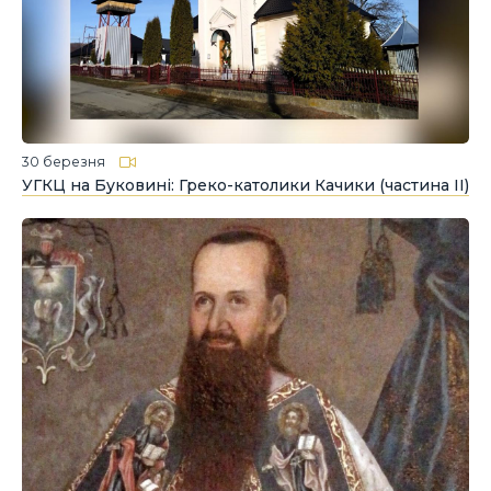
30 березня
УГКЦ на Буковині: Греко-католики Качики (частина ІІ)