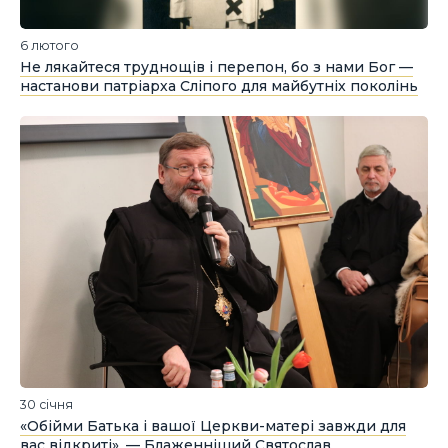
6 лютого
Не лякайтеся труднощів і перепон, бо з нами Бог —
настанови патріарха Сліпого для майбутніх поколінь
30 січня
«Обійми Батька і вашої Церкви-матері завжди для
вас відкриті», — Блаженніший Святослав