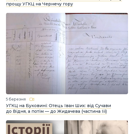
прощу УГКЦ на Чернечу гору
5 березня
УГКЦ на Буковині: Отець Іван Ших: від Сучави
до Відня, а потім — до Жидачева (частина Ііі)