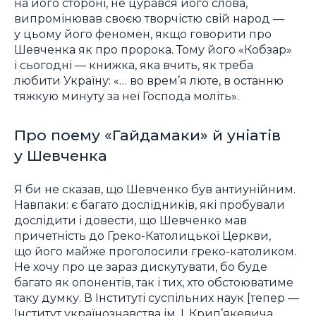
на його стороні, не цурався його слова,
випромінював своєю творчістю свій народ —
у цьому його феномен, якщо говорити про
Шевченка як про пророка. Тому його «Кобзар»
і сьогодні — книжка, яка вчить, як треба
любити Україну: «… во врем’я люте, в останню
тяжкую минуту за неї Господа моліть».
Про поему «Гайдамаки» й уніатів
у Шевченка
Я би не сказав, що Шевченко був антиунійним.
Навпаки: є багато дослідників, які пробували
дослідити і довести, що Шевченко мав
причетність до Греко-Католицької Церкви,
що його майже проголосили греко-католиком.
Не хочу про це зараз дискутувати, бо буде
багато як опонентів, так і тих, хто обстоюватиме
таку думку. В Інституті суспільних наук [тепер —
Інститут українознавства ім. І. Крип’якевича