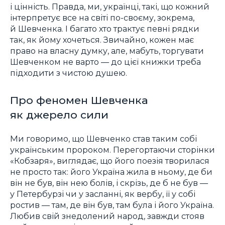
і цінність. Правда, ми, українці, такі, що кожний
інтерпретує все на світі по-своєму, зокрема,
й Шевченка. І багато хто трактує певні рядки
так, як йому хочеться. Звичайно, кожен має
право на власну думку, але, мабуть, торгувати
Шевченком не варто — до цієї книжки треба
підходити з чистою душею.
Про феномен Шевченка
як джерело сили
Ми говоримо, що Шевченко став таким собі
українським пророком. Перегортаючи сторінки
«Кобзаря», виглядає, що його поезія творилася
не просто так: його Україна жила в ньому, де би
він не був, він нею болів, і скрізь, де б не був —
у Петербурзі чи у засланні, як вербу, її у собі
ростив — там, де він був, там була і його Україна.
Любив свій знедолений народ, завжди стояв