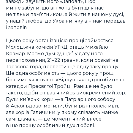
завжди звучить його «Заповіт», щоб
ми не забули, що він хотів бути для нас
не тільки пам’ятником, а й жити в нашому дусі,
у нашій любові до України, яку він нам передав
і заповів.
Цього року організацією прощі займається
Молодіжна комісія УГКЦ, отець Михайло
Крамар. Маємо думку, щоб у дату його
перепоховання, 21–22 травня, коли розквітне
Тарасова гора, провести ще одну таку прощу.
Ще одна особливість — цього року у прощі
братиме участь хор «Відлуння» із дрогобицької
катедри Пресвятої Тройці. Раніше не було
такого, щоби співав якийсь виокремлений хор.
Були київські хори — з Патріаршого собору
й Аскольдової могили, були різні колективи,
але хор із Галичини, у якому співають майже
самі дівчата, — це момент, який внесе
в цю прощу особливий дух любові.