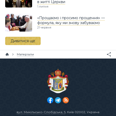
в житті Церкви
1 липня
«Прощаємо і просимо прощення» —
формула, яку ми знову забуваємо
21 червня
Дивитися ще
Матеріали
вул. Микільсько-Слобідська, 5
, Київ 02002, Україна