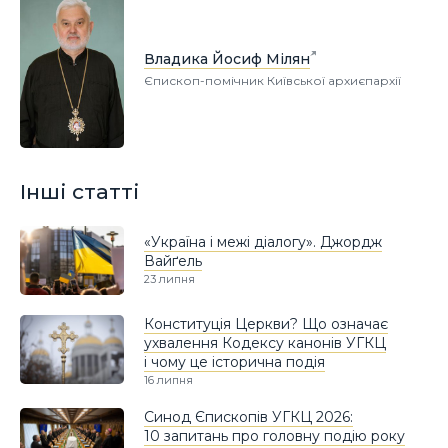
Владика Йосиф Мілян
Єпископ-помічник Київської архиєпархії
Інші статті
«Україна і межі діалогу». Джордж
Вайґель
23 липня
Конституція Церкви? Що означає
ухвалення Кодексу канонів УГКЦ
і чому це історична подія
16 липня
Синод Єпископів УГКЦ 2026:
10 запитань про головну подію року