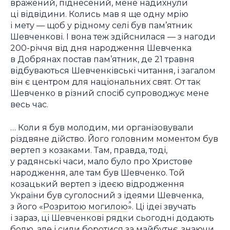
вражений, піднесений, мене надихнули
ці відвідини. Колись мав я ще одну мрію
і мету — щоб у рідному селі був пам’ятник
Шевченкові. І вона теж здійснилася — з нагоди
200-річчя від дня народження Шевченка
в Добрянах постав пам’ятник, де 21 травня
відбуваються Шевченківські читання, і загалом
він є центром для національних свят. От так
Шевченко в різний спосіб супроводжує мене
весь час.
… Коли я був молодим, ми організовували
різдвяне дійство. Його головним моментом був
вертеп з козаками. Там, правда, тоді,
у радянські часи, мало було про Христове
народження, але там був Шевченко. Той
козацький вертеп з ідеєю відродження
України був суголосний з ідеями Шевченка,
з його «
Розритою могилою
». Ці ідеї звучать
і зараз, ці Шевченкові рядки сьогодні додають
болю, але і сили боротися за майбутнє, знаючи