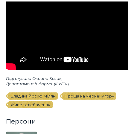
Підготувала Оксана Козак,
Департамент інформації УГКЦ
Владика Йосиф Мілян
Проща на Чернечу гору
Живе телебачення
Персони