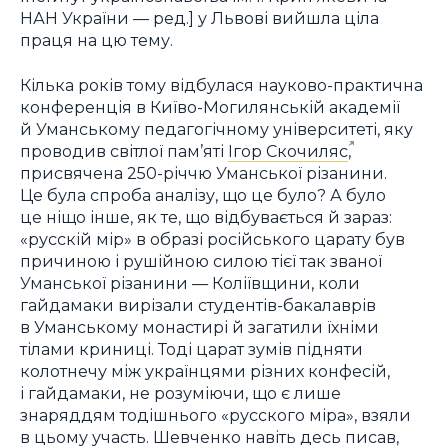
НАН України — ред.] у Львові вийшла ціла
праця на цю тему.
Кілька років тому відбулася науково-практична
конференція в Київо-Могилянській академії
й Уманському педагогічному університеті, яку
проводив світлої пам’яті
Ігор Скочиляс
,
присвячена 250-річчю Уманської різанини.
Це була спроба аналізу, що це було? А було
це ніщо інше, як те, що відбувається й зараз:
«русскій мір» в образі російського царату був
причиною і рушійною силою тієї так званої
Уманської різанини — Коліївщини, коли
гайдамаки вирізали студентів-бакалаврів
в Уманському монастирі й загатили їхніми
тілами криниці. Тоді царат зумів підняти
колотнечу між українцями різних конфесій,
і гайдамаки, не розуміючи, що є лише
знаряддям тодішнього «русского міра», взяли
в цьому участь. Шевченко навіть десь писав,