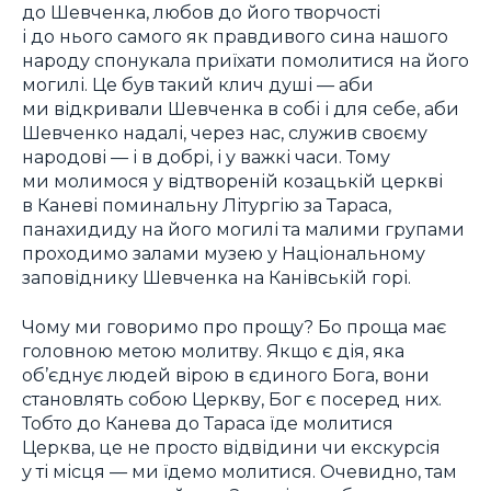
до Шевченка, любов до його творчості
і до нього самого як правдивого сина нашого
народу спонукала приїхати помолитися на його
могилі. Це був такий клич душі — аби
ми відкривали Шевченка в собі і для себе, аби
Шевченко надалі, через нас, служив своєму
народові — і в добрі, і у важкі часи. Тому
ми молимося у відтвореній козацькій церкві
в Каневі поминальну Літургію за Тараса,
панахидиду на його могилі та малими групами
проходимо залами музею у Національному
заповіднику Шевченка на Канівській горі.
Чому ми говоримо про прощу? Бо проща має
головною метою молитву. Якщо є дія, яка
об’єднує людей вірою в єдиного Бога, вони
становлять собою Церкву, Бог є посеред них.
Тобто до Канева до Тараса їде молитися
Церква, це не просто відвідини чи екскурсія
у ті місця — ми їдемо молитися. Очевидно, там