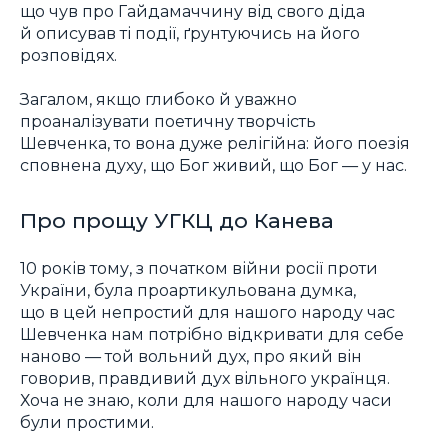
що чув про Гайдамаччину від свого діда
й описував ті події, ґрунтуючись на його
розповідях.
Загалом, якщо глибоко й уважно
проаналізувати поетичну творчість
Шевченка, то вона дуже релігійна: його поезія
сповнена духу, що Бог живий, що Бог — у нас.
Про прощу УГКЦ до Канева
10 років тому, з початком війни росії проти
України, була проартикульована думка,
що в цей непростий для нашого народу час
Шевченка нам потрібно відкривати для себе
наново — той вольний дух, про який він
говорив, правдивий дух вільного українця.
Хоча не знаю, коли для нашого народу часи
були простими.