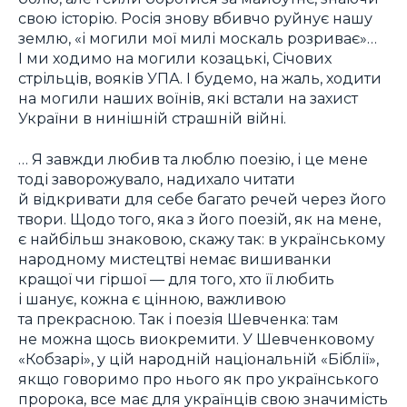
свою історію. Росія знову вбивчо руйнує нашу
землю, «і могили мої милі москаль розриває»…
І ми ходимо на могили козацькі, Січових
стрільців, вояків УПА. І будемо, на жаль, ходити
на могили наших воїнів, які встали на захист
України в нинішній страшній війні.
… Я завжди любив та люблю поезію, і це мене
тоді заворожувало, надихало читати
й відкривати для себе багато речей через його
твори. Щодо того, яка з його поезій, як на мене,
є найбільш знаковою, скажу так: в українському
народному мистецтві немає вишиванки
кращої чи гіршої — для того, хто її любить
і шанує, кожна є цінною, важливою
та прекрасною. Так і поезія Шевченка: там
не можна щось виокремити. У Шевченковому
«Кобзарі», у цій народній національній «Біблії»,
якщо говоримо про нього як про українського
пророка, все має для українців свою значимість