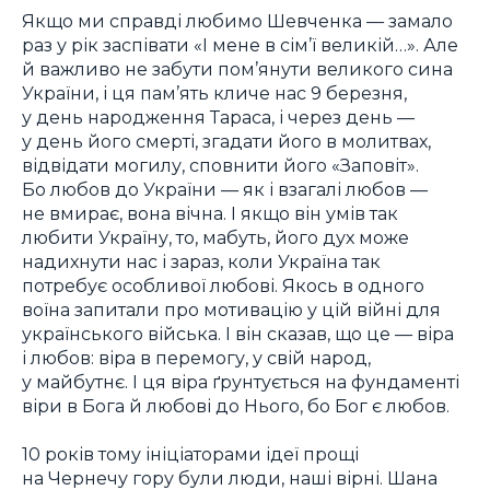
Якщо ми справді любимо Шевченка — замало
раз у рік заспівати «І мене в сім’ї великій…». Але
й важливо не забути пом’янути великого сина
України, і ця пам’ять кличе нас 9 березня,
у день народження Тараса, і через день —
у день його смерті, згадати його в молитвах,
відвідати могилу, сповнити його «Заповіт».
Бо любов до України — як і взагалі любов —
не вмирає, вона вічна. І якщо він умів так
любити Україну, то, мабуть, його дух може
надихнути нас і зараз, коли Україна так
потребує особливої любові. Якось в одного
воїна запитали про мотивацію у цій війні для
українського війська. І він сказав, що це — віра
і любов: віра в перемогу, у свій народ,
у майбутнє. І ця віра ґрунтується на фундаменті
віри в Бога й любові до Нього, бо Бог є любов.
10 років тому ініціаторами ідеї прощі
на Чернечу гору були люди, наші вірні. Шана