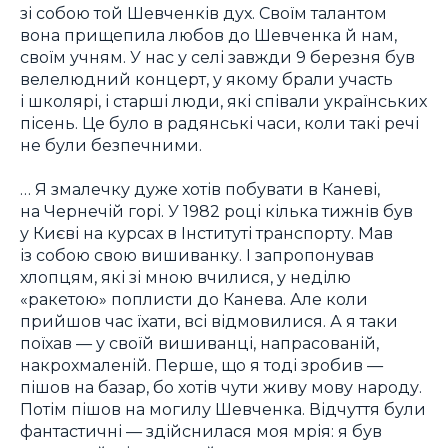
зі собою той Шевченків дух. Своїм талантом
вона прищепила любов до Шевченка й нам,
своїм учням. У нас у селі завжди 9 березня був
велелюдний концерт, у якому брали участь
і школярі, і старші люди, які співали українських
пісень. Це було в радянські часи, коли такі речі
не були безпечними.
… Я змалечку дуже хотів побувати в Каневі,
на Чернечій горі. У 1982 році кілька тижнів був
у Києві на курсах в Інституті транспорту. Мав
із собою свою вишиванку. І запропонував
хлопцям, які зі мною вчилися, у неділю
«ракетою» поплисти до Канева. Але коли
прийшов час їхати, всі відмовилися. А я таки
поїхав — у своїй вишиванці, напрасованій,
накрохмаленій. Перше, що я тоді зробив —
пішов на базар, бо хотів чути живу мову народу.
Потім пішов на могилу Шевченка. Відчуття були
фантастичні — здійснилася моя мрія: я був