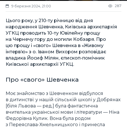
287
9 березня 2024, 21:00
Цього року, у 210-ту річницю від дня
народження Шевченка, Київська архиєпархія
УГКЦ проводить 10-ту Ювілейну прощу
на Чернечу гору до могили Кобзаря. Про
цю прощу і «свого» Шевченка в «Живому
інтерв’ю» з о. Іваном Вихором розповідає
владика Йосиф Мілян, єпископ-помічник
Київської архиєпархії УГКЦ.
Про «свого» Шевченка
Моє знайомство з Шевченком відбулося
в дитинстві: у нашій сільській школі у Добрянах
[біля Львова — ред.] була фантастична
вчителька української мови і літератури — Ніна
Федорівна Кулик. Вона була родом
з Переяслава-Хмельницького і принесла