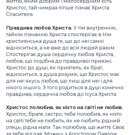
життю, яким добрим і милосердним єсть
Христос, тай чимраз ліпше пізнає Христа
Спасителя.
Правдива любов Христа.
У тім внутреннім,
тайнім пізнанню Христа спостерігає в Нім
християнська душа те, що до неї самої
відноситься, а не вже до всіх людей разом.
Спостерігає душа сердечну любов Христа,
любов, що подібна до правдивої приязні.
Христос до душі, як приятель, як брат,
відноситься, а душа розуміє, що Христос має
для неї якусь любов, що лиш для неї і для
нікого іншого. З того родиться в душі конечно
правдива, сердечна любов до Ісуса Христа.
Христос полюбив, як ніхто на світі не любив.
Христос, брате, сестро, тебе полюбив, як ніхто
на світі тебе не любить, як не любить рідний
отець, рідна мати. Так полюбив, що життє Своє
за тебе віддав. Можеш з Апостолом Павлом