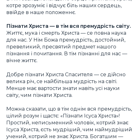
котре зрозуміє і відчує біль наших сердець,
ввійде в наше положеннє.
Пізнати Христа — в тім вся премудрість світу.
Життє, мука і смерть Христа — се повна наука
для нас. У Нім Божа премудрість, достойний,
превеликий, пресвятий предмет нашого
пізнання і почитання. В тім пізнанні для нас —
вічне життє.
Добре пізнати Христа Спасителя — се дійсно
велика річ, се найбільша мудрість на світі.
Менше має вартости знати навіть усі науки
світу, чим пізнати Христа.
Можна сказати, що в тім однім вся премудрість,
цілий розум і щастє: «Пізнати Ісуса Христа»!
Простий, неписьменний чоловік, котрий знає
Ісуса Христа, єсть мудріший, чим наймудріший
учений, котрий не знає Христа. Богатшим —