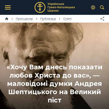
Пресцентр
Публікації
Статті
«Хочу Вам днесь показати
любов Христа до вас», —
маловідомі думки Андрея
Шептицького на Великий
піст