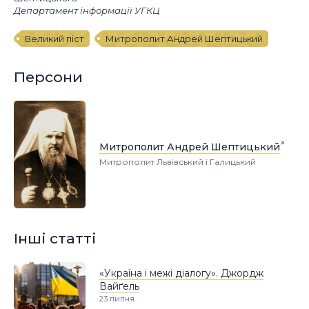
Департамент інформації УГКЦ
Великий піст
Митрополит Андрей Шептицький
Персони
Митрополит Андрей Шептицький
Митрополит Львівський і Галицький
Інші статті
«Україна і межі діалогу». Джордж
Вайґель
23 липня