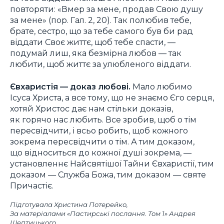
повторяти: «Вмер за мене, продав Свою душу
за мене» (пор. Гал. 2, 20). Так полюбив тебе,
брате, сестро, що за тебе самого був би рад
віддати Своє життє, щоб тебе спасти, —
подумай лиш, яка безмірна любов — так
любити, щоб життє за улюбленого віддати.
Євхаристія — доказ любові.
Мало любимо
Ісуса Христа, а все тому, що не знаємо Єго серця,
хотяй Христос дає нам стільки доказів,
як горячо нас любить. Все зробив, щоб о тім
пересвідчити, і всьо робить, щоб кожного
зокрема пересвідчити о тім. А тим доказом,
що відноситься до кожної душі зокрема, —
установленнє Найсвятішої Тайни Євхаристії, тим
доказом — Служба Божа, тим доказом — святе
Причастіє.
Підготувала Христина Потерейко,
За матеріалами «Пастирські послання. Том 1» Андрея
Шептицького