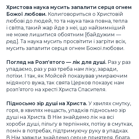
Христова наука мусить запалити серця огнем
Божої любови.
Колиговориться о Христовій
любові до людей, то та наука така повна, тепла
і світла, такий жар йде з неї, що найзимніший
не може лишитися обоятним [байдужим —
ред.
]. Та наука мусить просвітити і загріти всіх,
мусить запалити серця огнем Божої любови.
Погляд на Розп’ятого — лік для душі.
Раз у раз
упадаємо, раз у раз треба нам ліку, заради,
потіхи. І так, як Мойсей показував умираючим
мідяного вужа, так свята Церков показує нам
розп’ятого на хресті Христа Спасителя.
Підносьмо зір душі на Христа.
У хвилях смутку,
горя, в хвилях нещасть, упадків підносьмо зір
душі на Христа. В Нім знайдемо лік на всі
хороби душі, пільгу в терпіннях, потіху в смутках,
поміч в потребах, підтримуючу руку в упадках.
В Нім завжди знайдемо серце приятеля, брата,