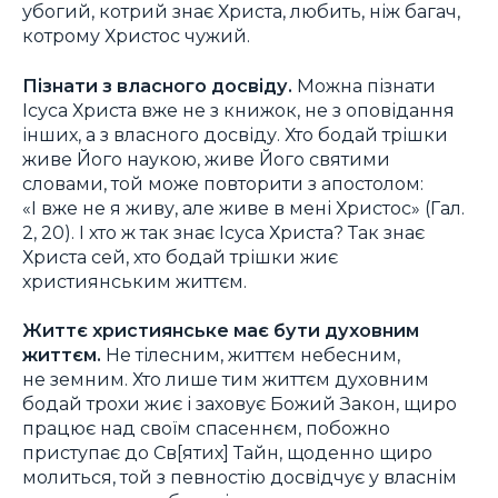
убогий, котрий знає Христа, любить, ніж багач,
котрому Христос чужий.
Пізнати з власного досвіду.
Можна пізнати
Ісуса Христа вже не з книжок, не з оповідання
інших, а з власного досвіду. Хто бодай трішки
живе Його наукою, живе Його святими
словами, той може повторити з апостолом:
«І вже не я живу, але живе в мені Христос» (Гал.
2, 20). І хто ж так знає Ісуса Христа? Так знає
Христа сей, хто бодай трішки жиє
християнським життєм.
Життє християнське має бути духовним
життєм.
Не тілесним, життєм небесним,
не земним. Хто лише тим життєм духовним
бодай трохи жиє і заховує Божий Закон, щиро
працює над своїм спасеннєм, побожно
приступає до Св[ятих] Тайн, щоденно щиро
молиться, той з певностію досвідчує у власнім