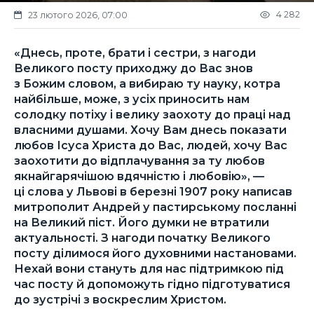
4 282
23 лютого 2026, 07:00
«Днесь, проте, брати і сестри, з нагоди
Великого посту приходжу до Вас знов
з Божим словом, а вибираю ту науку, котра
найбільше, може, з усіх приносить нам
солодку потіху і велику заохоту до праці над
власними душами. Хочу Вам днесь показати
любов Ісуса Христа до Вас, людей, хочу Вас
заохотити до відплачування за ту любов
якнайгарячішою вдячністю і любовію», —
ці слова у Львові в березні 1907 року написав
митрополит Андрей у пастирському посланні
на Великий піст. Його думки не втратили
актуальності. З нагоди початку Великого
посту ділимося його духовними настановами.
Нехай вони стануть для нас підтримкою під
час посту й допоможуть гідно підготуватися
до зустрічі з воскреслим Христом.