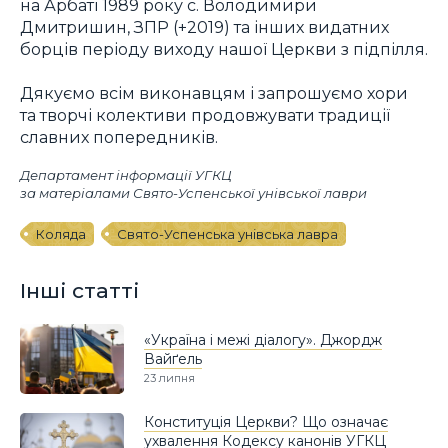
на Арбаті 1989 року с. Володимири
Дмитришин, ЗПР (+2019) та інших видатних
борців періоду виходу нашої Церкви з підпілля.
Дякуємо всім виконавцям і запрошуємо хори
та творчі колективи продовжувати традиції
славних попередників.
Департамент інформації УГКЦ
за матеріалами Свято-Успенської унівської лаври
Коляда
Свято-Успенська унівська лавра
Інші статті
«Україна і межі діалогу». Джордж
Вайґель
23 липня
Конституція Церкви? Що означає
ухвалення Кодексу канонів УГКЦ