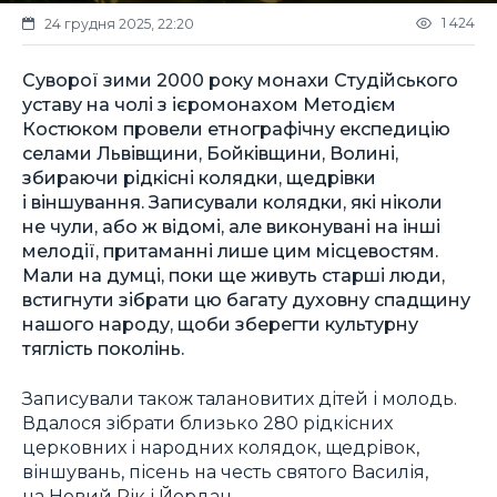
1 424
24 грудня 2025, 22:20
Суворої зими 2000 року монахи Студійського
уставу на чолі з ієромонахом Методієм
Костюком провели етнографічну експедицію
селами Львівщини, Бойківщини, Волині,
збираючи рідкісні колядки, щедрівки
і віншування. Записували колядки, які ніколи
не чули, або ж відомі, але виконувані на інші
мелодії, притаманні лише цим місцевостям.
Мали на думці, поки ще живуть старші люди,
встигнути зібрати цю багату духовну спадщину
нашого народу, щоби зберегти культурну
тяглість поколінь.
Записували також талановитих дітей і молодь.
Вдалося зібрати близько 280 рідкісних
церковних і народних колядок, щедрівок,
віншувань, пісень на честь святого Василія,
на Новий Рік і Йордан.