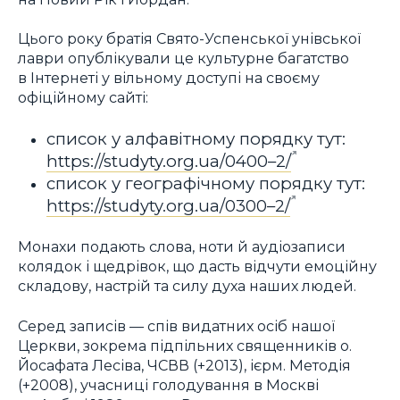
Цього року братія Свято-Успенської унівської
лаври опублікували це культурне багатство
в Інтернеті у вільному доступі на своєму
офіційному сайті:
список у алфавітному порядку тут:
https://studyty.org.ua/0400–2/
список у географічному порядку тут:
https://studyty.org.ua/0300–2/
Монахи подають слова, ноти й аудіозаписи
колядок і щедрівок, що дасть відчути емоційну
складову, настрій та силу духа наших людей.
Серед записів — спів видатних осіб нашої
Церкви, зокрема підпільних священників о.
Йосафата Лесіва, ЧСВВ (+2013), ієрм. Методія
(+2008), учасниці голодування в Москві