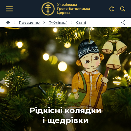
Пресцентр
Публікації
Статті
Рідкісні колядки
і щедрівки