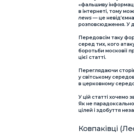
«фальшиву інформац
в інтернеті, тому мо
news
— це невід’ємна 
розповсюдження. У д
Передовсім таку фор
серед тих, кого ата
боротьби московії про
цієї статті.
Переглядаючи сторін
у світському середо
в церковному серед
У цій статті хочемо 
Як не парадоксально
цілей і здобуття не
Ковпаківці (Ле