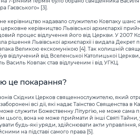
 на 7-річний термін було обрано священника Василя
а Гаєвського» [3].
овне керівництво надавало служителю Ковпаку шанс 
ді церковне керівництво Львівської архиєпархії при
овий процес відлучення його від Церкви. У 2007 К
ила рішення Львівської архиєпархії і видала Декрет 
пака Великою екскомунікою [4]. Так колишній свящ
ув відлучений від Вселенської Католицької Церкви,
ль Василь Ковпак став відлученим і від УГКЦ.
ю це покарання?
анонів Східних Церков священнослужителю, який от
заборонені всі дії, які надає Таїнство Священства в К
 може служити Божественну Літургію, не може сама 
Крім цього, вона не може приймати й інші Святі Тайни,
нувати будь-які уряди, здійснювати акти управління, 
сними на підставі самого права [5].