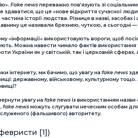
ію».
Fake news
переважно пов’язують зі соціальни
же здаватися, що це «нове відкриття сучасної люд
частина історії людства. Різниця в назві, засобах і
авнину це називали брехнею, чуткою, а сьогодні 
му «інформації» використовують вороги, щоб посі
кують. Можна навести чимало фактів використання
ти України як у світській, так і церковній сферах,
ки інтернету, ми бачимо, що увагу на
fake news
зде
вищі: державному, військовому, культурному тощо.
овищі?
звернути увагу на
fake news
із використанням назви 
,
fake news
можуть слугувати нечесним особам для
заслуженого (фальшивого) авторитету.
февристи [1])