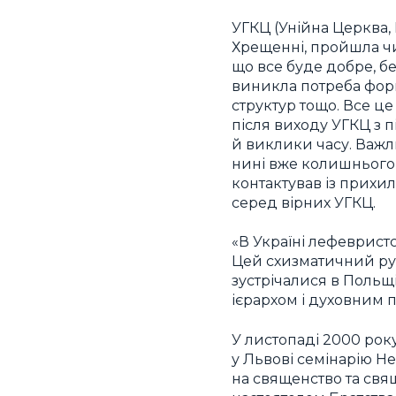
УГКЦ (Унійна Церква, 
Хрещенні, пройшла чи
що все буде добре, б
виникла потреба фор
структур тощо. Все ц
після виходу УГКЦ з п
й виклики часу. Важл
нині вже колишнього
контактував із прихил
серед вірних УГКЦ.
«В Україні лефеврист
Цей схизматичний ру
зустрічалися в Поль
ієрархом і духовним п
У листопаді 2000 ро
у Львові семінарію Н
на священство та св