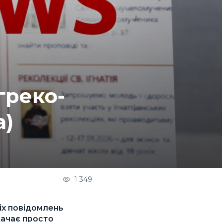
греко-
а)
1 349
іх повідомлень
значає просто