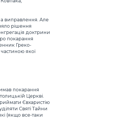
 Ковпака,
на виправлення. Але
йняло рішення
онгрегація доктрини
про покарання
енник Греко-
 частиною якої
римав покарання
атолицькій Церкві.
приймати Євхаристію
 уділяти Святі Тайни
які (якщо все-таки