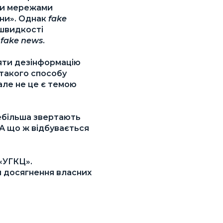
ми мережами
ини». Однак
fake
 швидкості
—
fake news
.
яти дезінформацію
 такого способу
 але не це є темою
більша звертають
 А що ж відбувається
«УГКЦ».
 досягнення власних