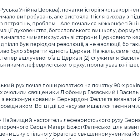
Руська Унійна Церква), початки історії якої закорін
мало випробувань, але вистояла. Після виходу з під
ез потрясінь, проблем… Але почалися міжконфесійні 
мації духовенства, богословського вишколу, форму
е вимагало чималих зусиль зі сторони Церковного ке
ідпілля був періодом революції, а не еволюції, бо т
иво було зберегти єдність Церкви. На жаль, саме то
, тепер
відлученого
від Церкви [2] служителя Василя
ьниками лефевристського руху, пропагував їхні ідеї, 
ський рух почав поширюватися на початку 90-х років 
х очолили священики Любомир Гаєвський і Василь К
щі з екскомунікованим Бернардом Феллє та визнали 
ровідником. Всі ці дії до часу залишалися таємними.
ку Найвищий настоятель лефевристського руху Берн
епорочного Серця Матері Божої Фатімської для візан
ященицьку спільноту Братство священномученика Й