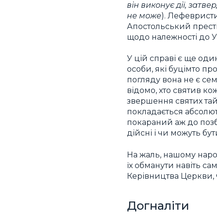
він виконує дії, затв
не може
). Лефеврист
Апостольський престі
щодо належності до У
У цій справі є ще од
особи, які буцімто п
погляду вона не є сем
відомо, хто святив к
звершення святих тай
покладається абсолют
покараний аж до поз
дійсні і чи можуть бу
На жаль, нашому наро
їх обманути навіть с
Керівництва Церкви, 
Догналіти