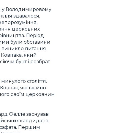
ені у Володимировому
пілля здавалося,
непорозуміння,
вання церковних
рівництва. Період
акими були обставини
ді виникло питання
 Ковпака, який
сіючи бунт і розбрат
минулого століття.
овпак, які таємно
його своїм церковним
ард Фелле заснував
тійських кандидатів
осафата. Першим