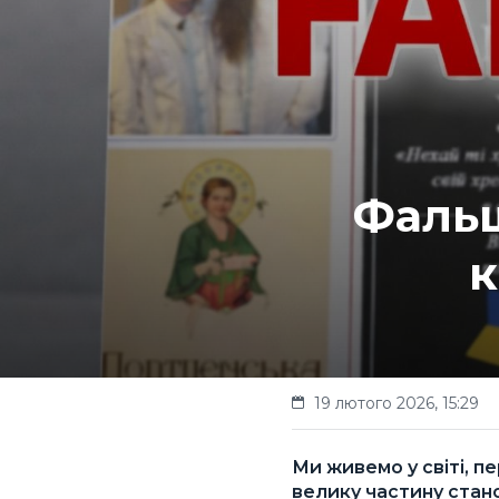
Фальш
к
19 лютого 2026, 15:29
Ми живемо у світі, п
велику частину ста