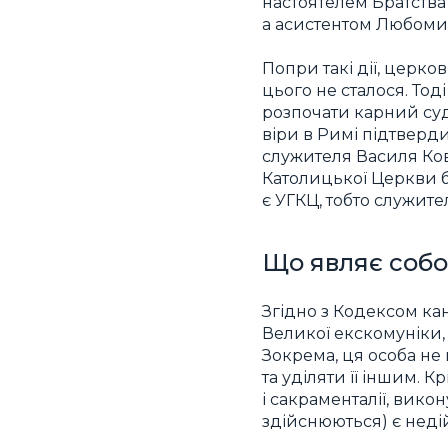
настоятелем Братства
а асистентом Любомир
Попри такі дії, церк
цього не сталося. То
розпочати карний суд
віри в Римі підтверд
служителя Василя Ков
Католицької Церкви б
є УГКЦ, тобто служите
Що являє собо
Згідно з Кодексом к
Великої екскомуніки, 
Зокрема, ця особа не
та уділяти її іншим. 
і сакраменталії, вико
здійснюються) є недій