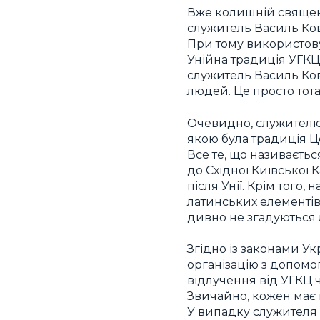
Вже колишній священн
служитель Василь Ков
При тому використовує
Унійна традиція УГКЦ»
служитель Василь Ковп
людей. Це просто то
Очевидно, служителю 
якою була традиція Це
Все те, що називаєтьс
до Східної Київської 
після Унії. Крім того
латинських елементів
дивно не згадуються 
Згідно із законами У
організацію з допомо
відлучення від УГКЦ ч
Звичайно, кожен має 
У випадку служителя 