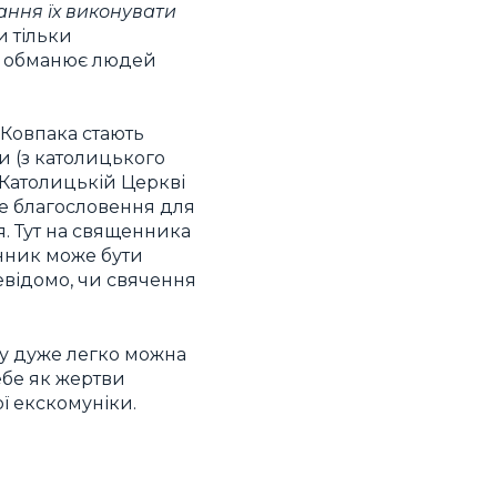
рання їх виконувати
и тільки
ль обманює людей
 Ковпака стають
и (з католицького
У Католицькій Церкві
не благословення для
я. Тут на священника
енник може бути
відомо, чи свячення
му дуже легко можна
ебе як жертви
ї екскомуніки.