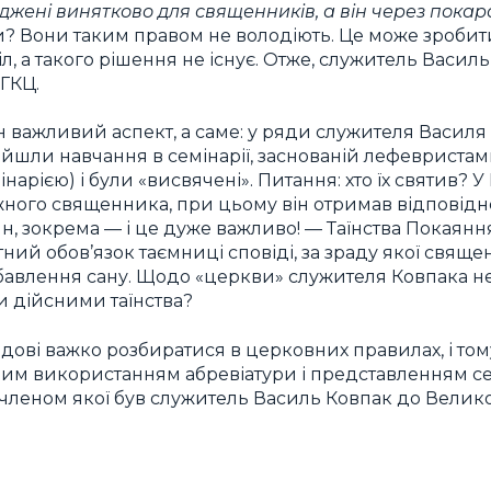
ерджені винятково для священників, а він через пока
и? Вони таким правом не володіють. Це може зробит
л, а такого рішення не існує. Отже, служитель Васи
ГКЦ.
ин важливий аспект, а саме: у ряди служителя Василя
ройшли навчання в семінарії, заснованій лефевристам
інарією) і були «висвячені». Питання: хто їх святив? 
ожного священника, при цьому він отримав відповід
н, зокрема — і це дуже важливо! — Таїнства Покаянн
ний обов’язок таємниці сповіді, за зраду якої свящ
бавлення сану. Щодо «церкви» служителя Ковпака не
ти дійсними таїнства?
дові важко розбиратися в церковних правилах, і то
амим використанням абревіатури і представленням с
членом якої був служитель Василь Ковпак до Велико