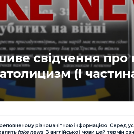
иве свідчення про 
атолицизм (І частин
ереповненому різноманітною інформацією. Серед ус
новлять
fake news
. З англійської мови цей термін о