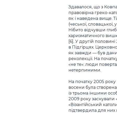
Здавалося, що з Ковпа
правовірна греко-като
як і наведена вище. Т
(чеської, словацької,
Нібито відчувши глиб
харизматичного вишко
[6]. У другій половин
в Підгірцях. Церковно
як завжди — був дан
реколекції. На початк
«не те»: люди поверт
нетерпимими.
На початку 2005 року 
восени була створена
із трьома іншими ос
2009 року заснували «
«Візантійський католи
підтвердила для них 