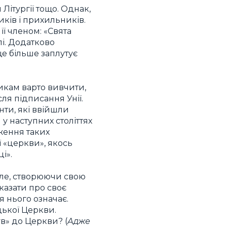
Літургії тощо. Однак,
ків і прихильників.
її членом: «Свята
лі. Додатково
ще більше заплутує
икам варто вивчити,
сля підписання Унії.
нти, які ввійшли
у наступних століттях
оження таких
ї «церкви», якось
і».
Але, створюючи свою
казати про своє
я нього означає.
цької Церкви.
в» до Церкви? (
Адже