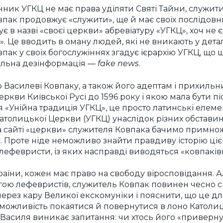
ик УГКЦ не має права уділяти Святі Тайни, служити 
пак продовжує «служити», ще й має своїх послідовни
 в назві «своєї церкви» абревіатуру «УГКЦ», хоч не є 
. Це вводить в оману людей, які не вникають у дета
ак у своїх богослужіннях згадує ієрархію УГКЦ, що 
тальна дезінформація —
fake news
.
Василеві Ковпаку, а також його адептам і прихильн
ркви Київської Русі до 1596 року і якою мала бути пі
я «Унійна традиція УГКЦ», це просто латинські елеме
Католицької Церкви (УГКЦ) унаслідок різних обставин 
, на сайті «церкви» служителя Ковпака бачимо примн
. Проте ніде неможливо знайти правдиву історію ціє
лефевристи, із яких насправді виводяться «ковпаківц
країни, кожен має право на свободу віросповідання. 
гою лефевристів, служитель Ковпак повинен чесно с
ерез кару Великої екскомуніки і пояснити, що це дл
можливість покаятися й повернутися в лоно Католи
Василя виникає запитання: чи хтось його «приверну