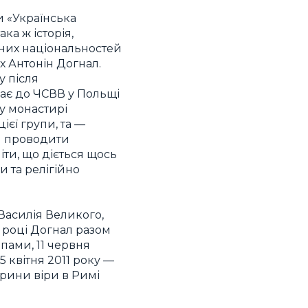
и «Українська
ка ж історія,
ізних національностей
х Антонін Догнал.
у після
пає до ЧСВВ у Польщі
 у монастирі
ієї групи, та —
и проводити
іти, що діється щось
 та релігійно
 Василія Великого,
8 році Догнал разом
пами, 11 червня
 квітня 2011 року —
трини віри в Римі