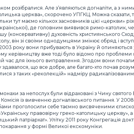
ком розібралися. Але з’являються догналіти, а з ним
лицька церква», скорочено УПГКЦ. Можна сказати, та
ільки тут маємо кількох засновників цієї «церкви» р
 української), де головним виявився римо-католик, че
шу (консервативну) духовність християнського Сход
лу, він зі своїми однодумцями змінює обряд і всту
і 2003 року вони прибувають в Україну й опиняються
му керівництву вже тоді було відомо про проблеми ц
ий час для їхнього виправлення. Згодом вони почал
у здавалося, що все добре, але багато-хто почав розум
алися з таких «реколекцій» надміру радикалізованими
монахи за непослух були відраховані з Чину святого
 Комісія із вивченню догналівського питання. У 200
обами проголосили себе таємно висвяченими єписко
Українську правовірну греко-католицьку церкву», а 5
цький патріархат». Улітку 2011 року Конгрегація док
покарання у формі Великої екскомуніки.