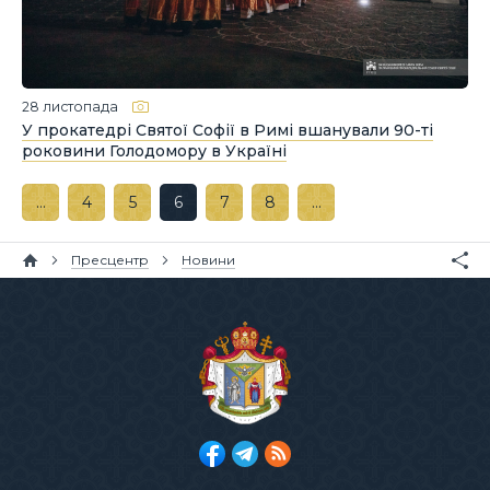
28 листопада
У прокатедрі Святої Софії в Римі вшанували 90-ті
роковини Голодомору в Україні
…
4
5
6
7
8
…
Пресцентр
Новини