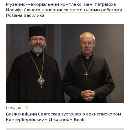
Музейно-меморіальний комплекс імені патріарха
Йосифа Сліпого поповнився мистецькими роботами
Романа Василика
1 грудня
Блаженніший Святослав зустрівся з архиєпископом
Кентерберійським Джастіном Велбі