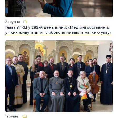
2 грудня
Глава УГКЦ у 282-й день війни: «Медійні обставини,
у яких живуть діти, глибоко впливають на їхню уяву»
1 грудня