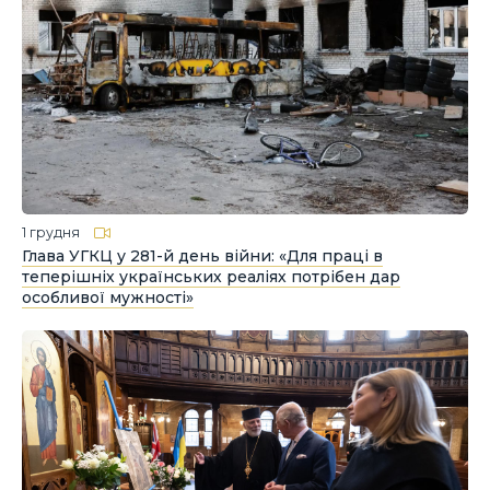
1 грудня
Глава УГКЦ у 281-й день війни: «Для праці в
теперішніх українських реаліях потрібен дар
особливої мужності»