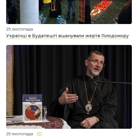
29 листопада
Українці в Будапешті вшанували жертв Голодомору
29 листопада