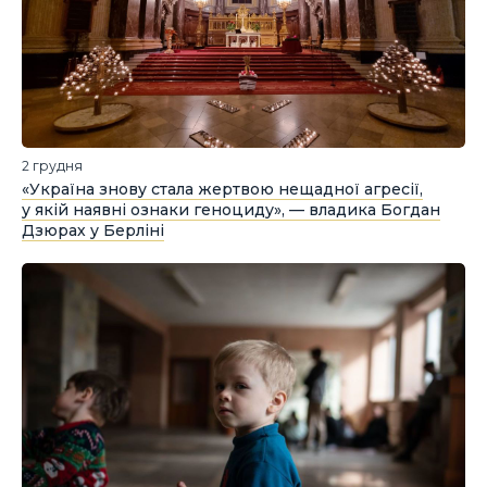
2 грудня
«Україна знову стала жертвою нещадної агресії,
у якій наявні ознаки геноциду», — владика Богдан
Дзюрах у Берліні