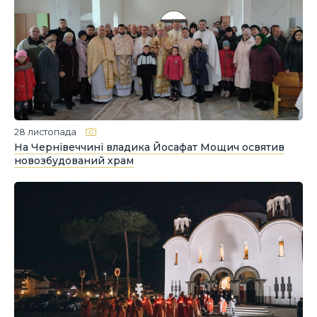
28 листопада
На Чернівеччині владика Йосафат Мощич освятив
новозбудований храм