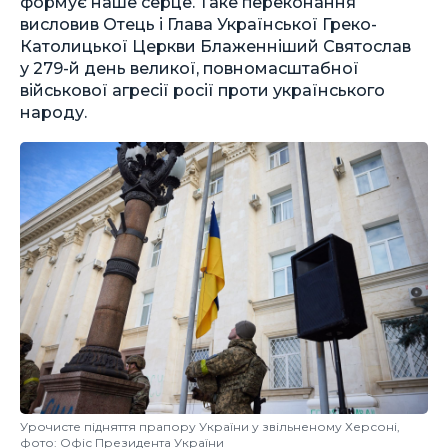
формує наше серце. Таке переконання
висловив Отець і Глава Української Греко-
Католицької Церкви Блаженніший Святослав
у 279-й день великої, повномасштабної
військової агресії росії проти українського
народу.
Урочисте підняття прапору України у звільненому Херсоні,
фото: Офіс Президента України