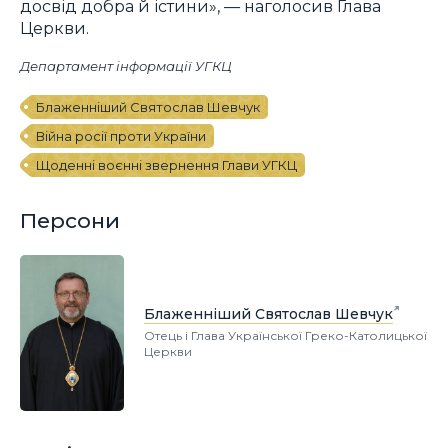
досвід добра й істини», — наголосив Глава
Церкви.
Департамент інформації УГКЦ
Блаженніший Святослав Шевчук
Війна росії проти України
Щоденні воєнні звернення Глави УГКЦ
Персони
Блаженніший Святослав Шевчук
Отець і Глава Української Греко-Католицької
Церкви