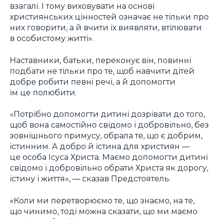
взагалі. І тому виховувати на основі
християнських цінностей означає не тільки про
них говорити, а й вчити їх виявляти, втілювати
в особистому житті».
Наставники, батьки, переконує він, повинні
подбати не тільки про те, щоб навчити дітей
добре робити певні речі, а й допомогти
їм це полюбити.
«Потрібно допомогти дитині дозрівати до того,
щоб вона самостійно свідомо і добровільно, без
зовнішнього примусу, обрала те, що є добрим,
істинним. А добро й істина для християн —
це особа Ісуса Христа. Маємо допомогти дитині
свідомо і добровільно обрати Христа як дорогу,
істину і життя», — сказав Предстоятель.
«
Коли ми перетворюємо те, що знаємо, на те,
що чинимо, тоді можна сказати, що ми маємо