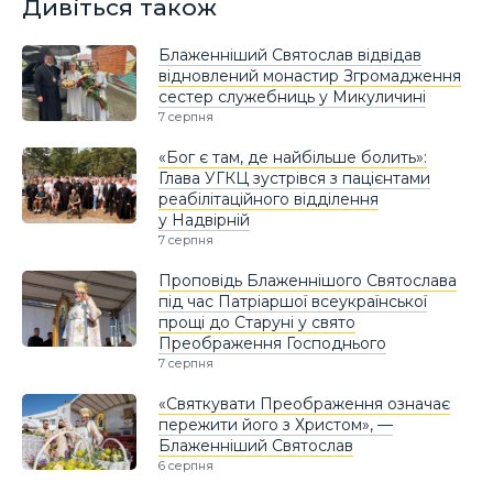
Дивіться також
Блаженніший Святослав відвідав
відновлений монастир Згромадження
сестер служебниць у Микуличині
7 серпня
«Бог є там, де найбільше болить»:
Глава УГКЦ зустрівся з пацієнтами
реабілітаційного відділення
у Надвірній
7 серпня
Проповідь Блаженнішого Святослава
під час Патріаршої всеукраїнської
прощі до Старуні у свято
Преображення Господнього
7 серпня
«Святкувати Преображення означає
пережити його з Христом», —
Блаженніший Святослав
6 серпня