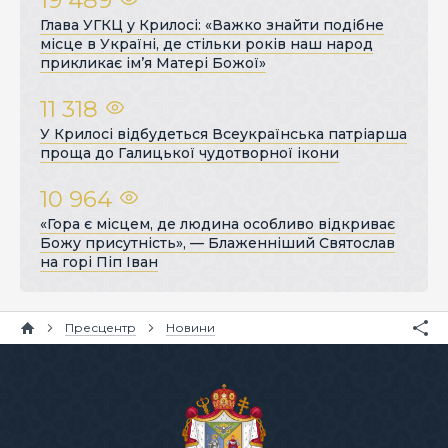
Глава УГКЦ у Крилосі: «Важко знайти подібне
місце в Україні, де стільки років наш народ
прикликає ім’я Матері Божої»
11 318
У Крилосі відбудеться Всеукраїнська патріарша
проща до Галицької чудотворної ікони
10 964
«Гора є місцем, де людина особливо відкриває
Божу присутність», — Блаженніший Святослав
на горі Піп Іван
Пресцентр
Новини