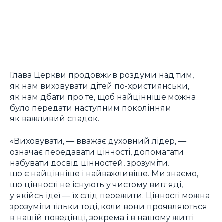
Глава Церкви продовжив роздуми над тим,
як нам виховувати дітей по-християнськи,
як нам дбати про те, щоб найцінніше можна
було передати наступним поколінням
як важливий спадок.
«Виховувати, — вважає духовний лідер, —
означає передавати цінності, допомагати
набувати досвід цінностей, зрозуміти,
що є найцінніше і найважливіше. Ми знаємо,
що цінності не існують у чистому вигляді,
у якійсь ідеї — їх слід пережити. Цінності можна
зрозуміти тільки тоді, коли вони проявляються
в нашій поведінці, зокрема і в нашому житті