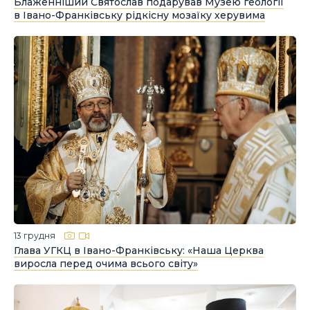
Блаженніший Святослав подарував Музею геології
в Івано-Франківську рідкісну мозаїку херувима
13 грудня
Глава УГКЦ в Івано-Франківську: «Наша Церква
виросла перед очима всього світу»