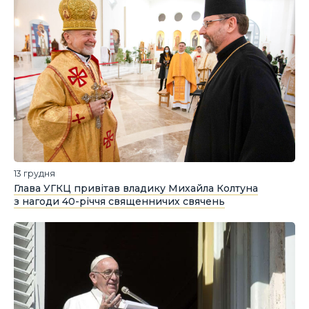
13 грудня
Глава УГКЦ привітав владику Михайла Колтуна
з нагоди 40-річчя священничих свячень