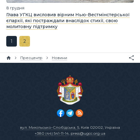
8 грудня
Глава УГКЦ висловив вірним Нью-Вестмінстерської
єпархії, які постраждали внаслідок стихії, свою
молитовну підтримку
1
2
Пресцентр
Новини
вул. Микільсько-Слобідська, 5
, Київ 02002, Україна
+380 (44) 541-11-14
,
press@ugcc.org.ua