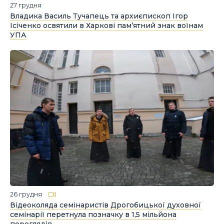
27 грудня
Владика Василь Тучапець та архиєпископ Ігор
Ісіченко освятили в Харкові пам’ятний знак воїнам
УПА
26 грудня
Відеоколяда семінаристів Дрогобицької духовної
семінарії перетнула позначку в 1,5 мільйона