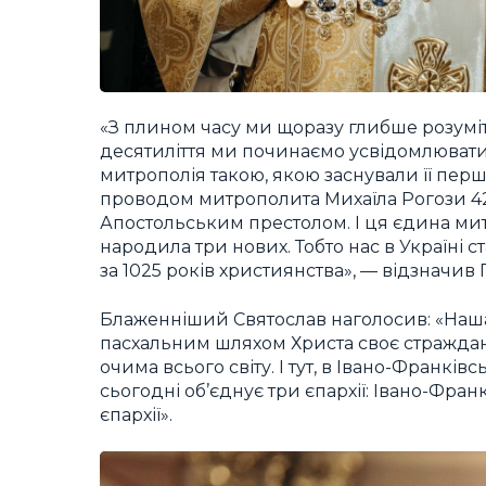
«З плином часу ми щоразу глибше розуміт
десятиліття ми починаємо усвідомлювати, 
митрополія такою, якою заснували її перш
проводом митрополита Михаїла Рогози 42
Апостольським престолом. І ця єдина митр
народила три нових. Тобто нас в Україні ст
за 1025 років християнства», — відзначив
Блаженніший Святослав наголосив: «Наш
пасхальним шляхом Христа своє страждан
очима всього світу. І тут, в Івано-Франкі
сьогодні об’єднує три єпархії: Івано-Фра
єпархії».