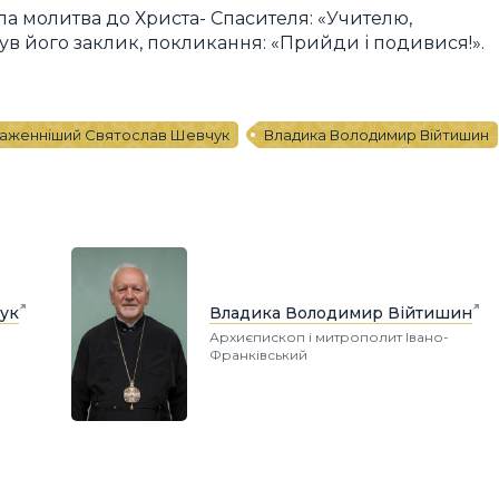
ла молитва до Христа- Спасителя: «Учителю,
ув його заклик, покликання: «Прийди і подивися!».
аженніший Святослав Шевчук
Владика Володимир Війтишин
ук
Владика Володимир Війтишин
Архиєпископ і митрополит Івано-
Франківський