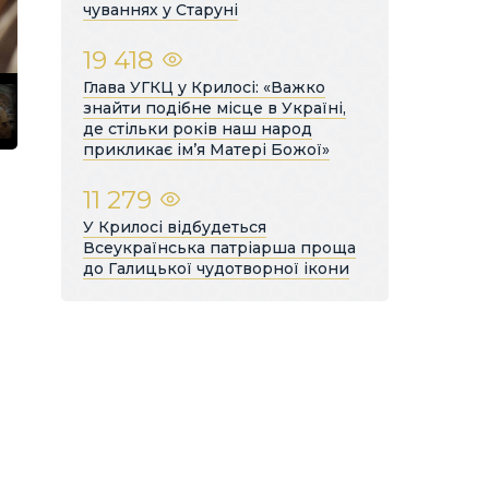
чуваннях у Старуні
19 418
Глава УГКЦ у Крилосі: «Важко
знайти подібне місце в Україні,
де стільки років наш народ
прикликає ім’я Матері Божої»
11 279
У Крилосі відбудеться
Всеукраїнська патріарша проща
до Галицької чудотворної ікони