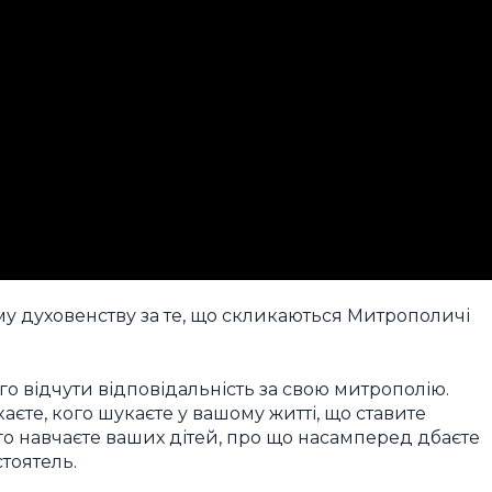
у духовенству за те, що скликаються Митрополичі
 відчути відповідальність за свою митрополію.
каєте, кого шукаєте у вашому житті, що ставите
о навчаєте ваших дітей, про що насамперед дбаєте
тоятель.