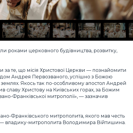
були роками церковного будівництва, розвитку,
и за те, що місія Христової Церкви — познайомити
адом Андрея Первозваного, успішно з Божою
 землях. Якось так по-особливому апостол Андрей
ив славу Христову на Київських горах, за Божим
ано-Франківської митрополії», — зазначив
Івано-Франківського митрополита, якого мав честь
у, — владику-митрополита Володимира Війтишина.