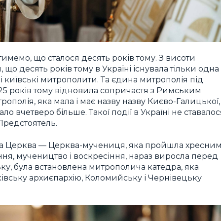
имемо, що сталося десять років тому. З висоти
що десять років тому в Україні існувала тільки одна
і київські митрополити. Та єдина митрополія під
5 років тому відновила сопричастя з Римським
ополія, яка мала і має назву назву Києво-Галицької,
ало вчетверо більше. Такої події в Україні не ставалос
 Предстоятель.
а Церква — Церква-мучениця, яка пройшла хресни
ня, мучеництво і воскресіння, нараз виросла перед
вську, була встановлена митрополича катедра, яка
нківську архиєпархію, Коломийську і Чернівецьку