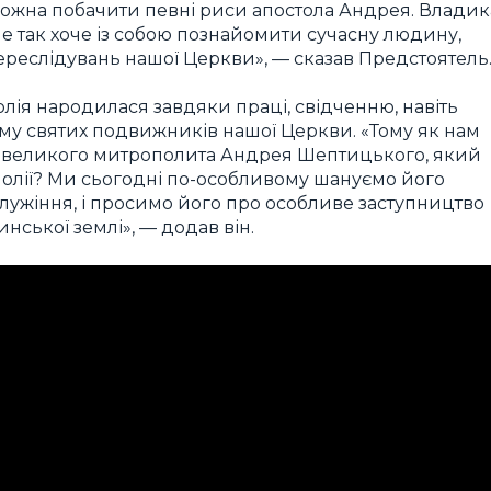
і можна побачити певні риси апостола Андрея. Владик
 не так хоче із собою познайомити сучасну людину,
 переслідувань нашої Церкви», — сказав Предстоятель
олія народилася завдяки праці, свідченню, навіть
му святих подвижників нашої Церкви. «Тому як нам
— великого митрополита Андрея Шептицького, який
полії? Ми сьогодні по-особливому шануємо його
служіння, і просимо його про особливе заступництво
нської землі», — додав він.