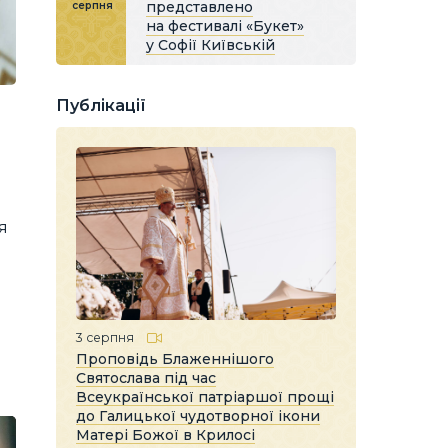
представлено
серпня
на фестивалі «Букет»
у Софії Київській
Публікації
я
м
3 серпня
Проповідь Блаженнішого
Святослава під час
Всеукраїнської патріаршої прощі
до Галицької чудотворної ікони
Матері Божої в Крилосі