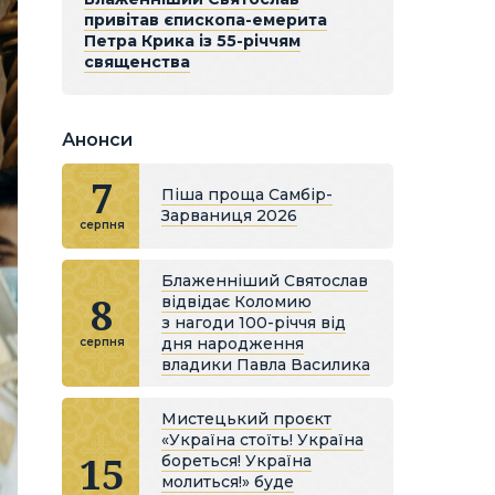
привітав єпископа-емерита
Петра Крика із 55-річчям
священства
Анонси
7
Піша проща Самбір-
Зарваниця 2026
серпня
Блаженніший Святослав
8
відвідає Коломию
з нагоди 100-річчя від
дня народження
серпня
владики Павла Василика
Мистецький проєкт
«Україна стоїть! Україна
15
бореться! Україна
молиться!» буде