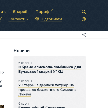
ія
Єпархії
Парафії
и
Контакти
Підтримати
астирська рада
нод
нсово-господарська діяльність
Загальна інформація
ди
ки та комунікації
Глава УГКЦ
ністративні питання
Синоди Єпископів
підрозділи
Трибунал
Патріарша курія
Новини
Єпархії та екзархати
6 серпня
Обрано єпископа-помічника для
Бучацької єпархії УГКЦ
110
у
6 серпня
У Старуні відбулася патріарша
я
проща до блаженного Симеона
Лукача
6 серпня
Блаженніший Святослав