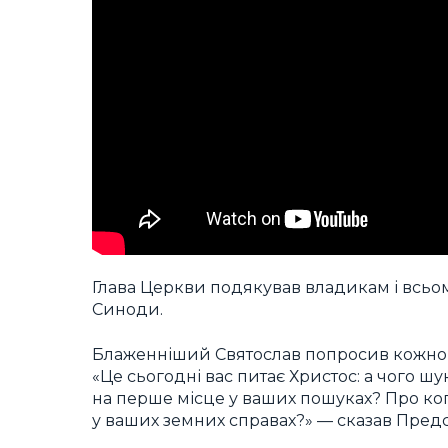
Глава Церкви подякував владикам і всьом
Синоди.
Блаженніший Святослав попросив кожного
«Це сьогодні вас питає Христос: а чого шу
на перше місце у ваших пошуках? Про ког
у ваших земних справах?» — сказав Предс