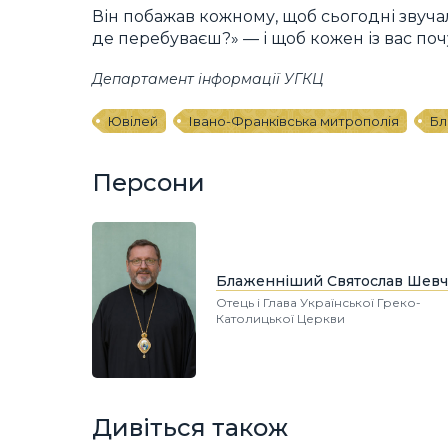
Він побажав кожному, щоб сьогодні звуча
де перебуваєш?» — і щоб кожен із вас поч
Департамент інформації УГКЦ
Ювілей
Івано-Франківська митрополія
Бл
Персони
Блаженніший Святослав Шевч
Отець і Глава Української Греко-
Католицької Церкви
Дивіться також