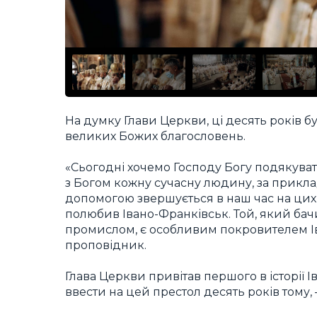
На думку Глави Церкви, ці десять років 
великих Божих благословень.
«Сьогодні хочемо Господу Богу подякуват
з Богом кожну сучасну людину, за прикл
допомогою звершується в наш час на цих
полюбив Івано-Франківськ. Той, який бач
промислом, є особливим покровителем Ів
проповідник.
Глава Церкви привітав першого в історії 
ввести на цей престол десять років том