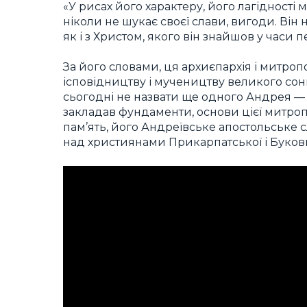
«У рисах його характеру, його лагідност
ніколи не шукає своєї слави, вигоди. Він
як і з Христом, якого він знайшов у часи
За його словами, ця архиєпархія і митроп
ісповідництву і мучеництву великого сон
сьогодні не назвати ще одного Андрея 
закладав фундаменти, основи цієї митро
пам’ять, його Андреївське апостольське 
над християнами Прикарпатської і Букови