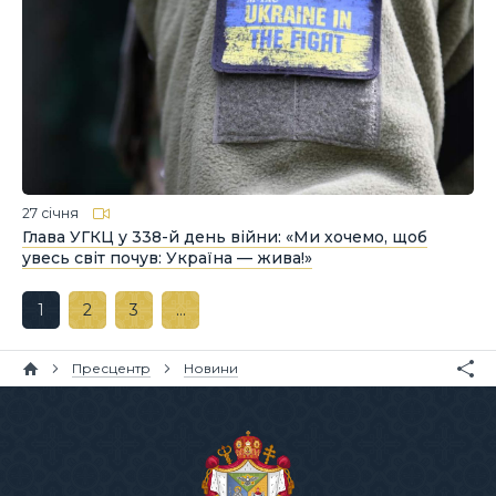
27 січня
Глава УГКЦ у 338-й день війни: «Ми хочемо, щоб
увесь світ почув: Україна — жива!»
1
2
3
…
Пресцентр
Новини