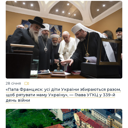
28 січня
«Папа Франциск: усі діти України збираються разом,
щоб рятувати маму Україну», — Глава УГКЦ у 339-й
день війни