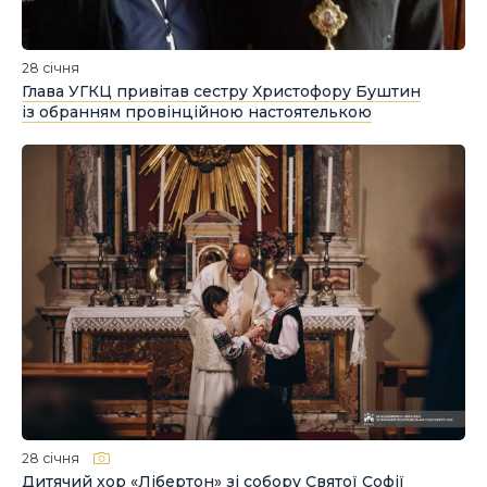
28 січня
Глава УГКЦ привітав сестру Христофору Буштин
із обранням провінційною настоятелькою
28 січня
Дитячий хор «Лібертон» зі собору Святої Софії