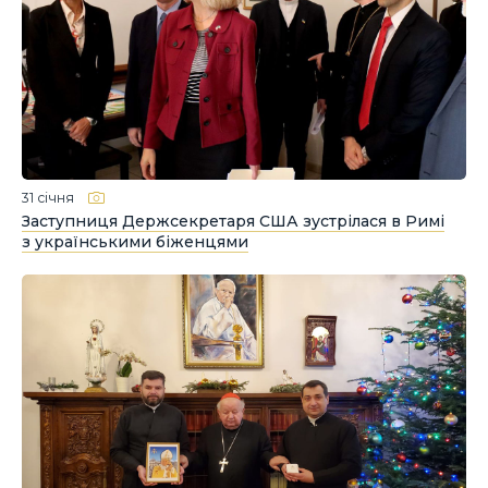
31 січня
Заступниця Держсекретаря США зустрілася в Римі
з українськими біженцями