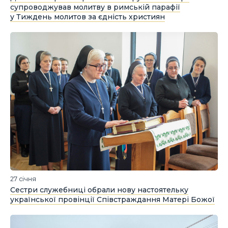
супроводжував молитву в римській парафії
у Тиждень молитов за єдність християн
27 січня
Сестри служебниці обрали нову настоятельку
української провінції Співстраждання Матері Божої