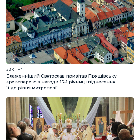
28 січня
Блаженніший Святослав привітав Пряшівську
архиєпархію з нагоди 15-ї річниці піднесення
її до рівня митрополії