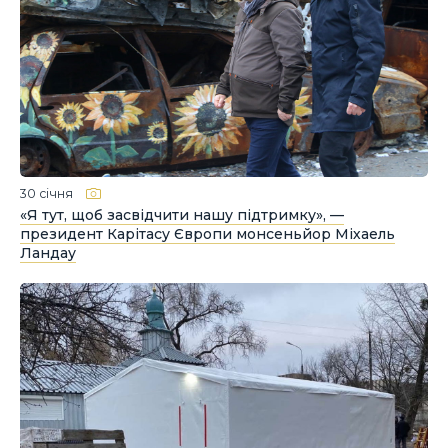
30 січня
«Я тут, щоб засвідчити нашу підтримку», —
президент Карітасу Європи монсеньйор Міхаель
Ландау