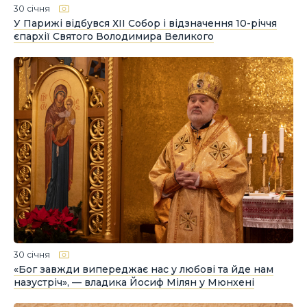
30 січня
У Парижі відбувся ХІІ Собор і відзначення 10-річчя
єпархії Святого Володимира Великого
30 січня
«Бог завжди випереджає нас у любові та йде нам
назустріч», — владика Йосиф Мілян у Мюнхені