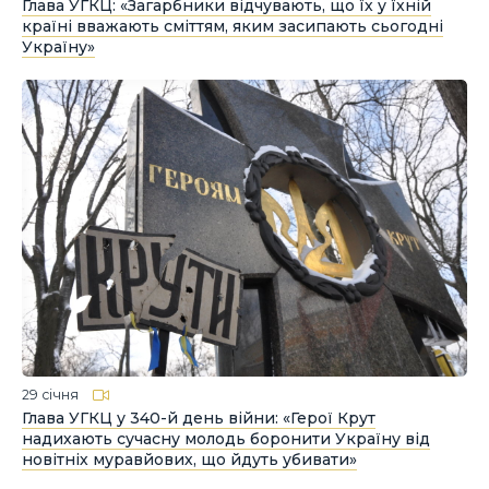
Глава УГКЦ: «Загарбники відчувають, що їх у їхній
країні вважають сміттям, яким засипають сьогодні
Україну»
29 січня
Глава УГКЦ у 340-й день війни: «Герої Крут
надихають сучасну молодь боронити Україну від
новітніх муравйових, що йдуть убивати»