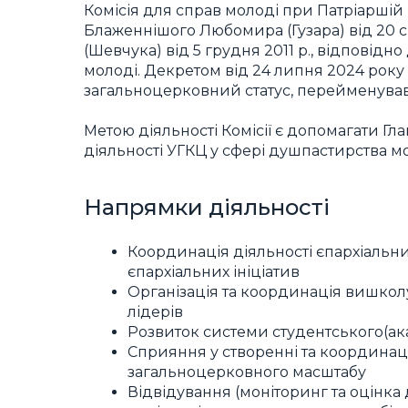
Комісія для справ молоді при Патріаршій 
Блаженнішого Любомира (Гузара) від 20 с
(Шевчука) від 5 грудня 2011 р., відповідно 
молоді. Декретом від 24 липня 2024 рок
загальноцерковний статус, перейменувавш
Метою діяльності Комісії є допомагати Гл
діяльності УГКЦ у сфері душпастирства мо
Напрямки діяльності
Координація діяльності єпархіальни
єпархіальних ініціатив
Організація та координація вишкол
лідерів
Розвиток системи студентського(ак
Сприяння у створенні та координаці
загальноцерковного масштабу
Відвідування (моніторинг та оцінка д