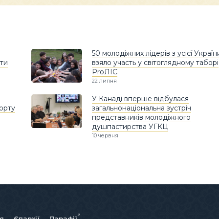
50 молодіжних лідерів з усієї Україн
яти
взяло участь у світоглядному таборі
ProЛІС
22 липня
У Канаді вперше відбулася
порту
загальнонаціональна зустріч
представників молодіжного
душпастирства УГКЦ
10 червня
ія
Єпархії
Парафії