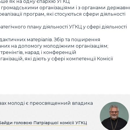
ьше як на одну єпархію УГКЦ
а громадськими організаціями і з органами державн
реалізації програм, які стосуються сфери діяльності
тегічного плану діяльності УГКЦ у сфері діяльності
дактичних матеріалів. Збір та поширення
аних на допомогу молодіжним організаціям;
 тренінгів, нарад і конференцій
ганізацій, які діють у сфері компетенції Комісії
равах молоді є преосвященний владика
айди головою Патріаршої комісії УГКЦ