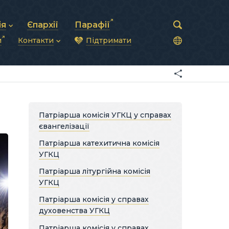
ія
Єпархії
Парафії
и
Контакти
Підтримати
астирська рада
нод
нсово-господарська діяльність
Загальна інформація
ди
ки та комунікації
Глава УГКЦ
ністративні питання
Синоди Єпископів
підрозділи
Трибунал
Патріарша курія
Патріарша комісія УГКЦ у справах
Єпархії та екзархати
євангелізації
Патріарша катехитична комісія
УГКЦ
Патріарша літургійна комісія
УГКЦ
Патріарша комісія у справах
духовенства УГКЦ
Патріарша комісія у справах