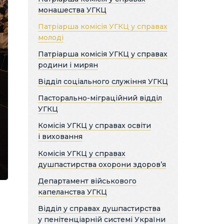
монашества УГКЦ
Патріарша комісія УГКЦ у справах
молоді
Патріарша комісія УГКЦ у справах
родини і мирян
Відділ соціального служіння УГКЦ
Пасторально-міграційний відділ
УГКЦ
Комісія УГКЦ у справах освіти
і виховання
Комісія УГКЦ у справах
душпастирства охорони здоров’я
Департамент військового
капеланства УГКЦ
Відділ у справах душпастирства
у пенітенціарній системі України