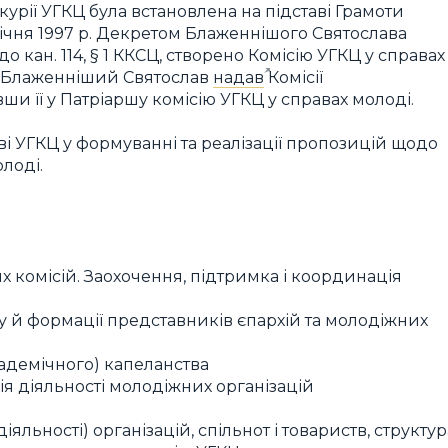
курії УГКЦ була встановлена на підставі Грамоти
ічня 1997 р. Декретом Блаженнішого Святослава
до кан. 114, § 1 ККСЦ, створено Комісію УГКЦ у справах
у Блаженніший Святослав
надав
Комісії
и її у Патріаршу комісію УГКЦ у справах молоді.
аві УГКЦ у формуванні та реалізації пропозицій щодо
лоді.
х комісій. Заохочення, підтримка і координація
у й формації представників єпархій та молодіжних
адемічного) капеланства
я діяльності молодіжних організацій
іяльності) організацій, спільнот і товариств, структур