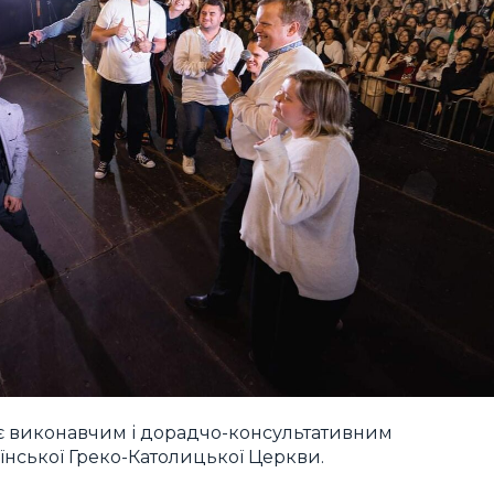
 є виконавчим і дорадчо-консультативним
аїнської Греко-Католицької Церкви.