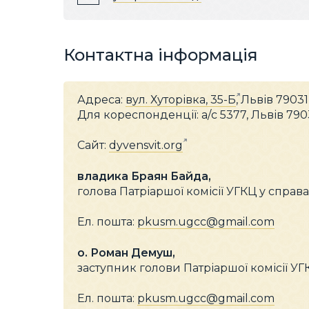
Контактна інформація
Адреса:
вул. Хуторівка, 35-Б
, Львів 79031
Для кореспонденції: а/с 5377, Львів 790
Сайт:
dyvensvit.org
владика Браян Байда,
голова Патріаршої комісії УГКЦ у справ
Ел. пошта:
pkusm.ugcc@gmail.com
о. Роман Демуш,
заступник голови Патріаршої комісії УГ
Ел. пошта:
pkusm.ugcc@gmail.com