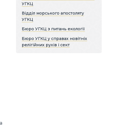
УГКЦ
Відділ морського апостоляту
УГКЦ
Бюро УГКЦ з питань екології
Бюро УГКЦ у справах новітніх
релігійних рухів і сект
а