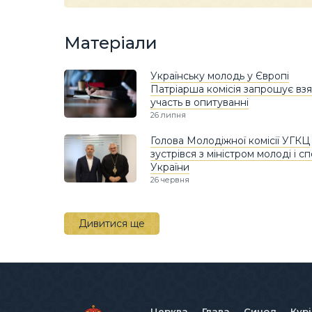
Матеріали
Українську молодь у Європі
Патріарша комісія запрошує вз
участь в опитуванні
26 липня
Голова Молодіжної комісії УГКЦ
зустрівся з міністром молоді і с
України
26 червня
Дивитися ще
Церква
Глава
Синод
Кур