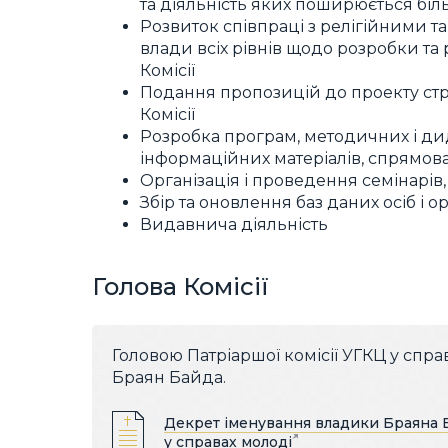
та діяльність яких поширюється біл
Розвиток співпраці з релігійними т
влади всіх рівнів щодо розробки та 
Комісії
Подання пропозицій до проекту стра
Комісії
Розробка програм, методичних і ди
інформаційних матеріалів, спрямов
Організація і проведення семінарів,
Збір та оновлення баз даних осіб і ор
Видавнича діяльність
Голова Комісії
Головою Патріаршої комісії УГКЦ у сп
Браян Байда.
Декрет іменування владики Браяна Б
у справах молоді