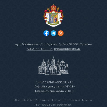
вул. Микільсько-Слобідська, 5
, Київ 02002, Україна
+380 (44) 541-11-14
,
press@ugcc.org.ua
Синод Єпископів УГКЦ
Офіційні документи УГКЦ
Інтерактивна карта УГКЦ
© 2004–2026 Українська Греко-Католицька Церква.
Всі права застережено.