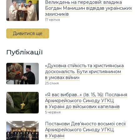
Великдень на передовій: владика
Богдан Манишин відвідав українських
захисників
17 квітня
Дивитися ще
Публікації
«Духовна стійкість та християнська
досконалість. Бути християнином
в умовах війни»
25 січня
«Я вас вибрав…» (Ів. 15, 16): Послання
Архиєрейського Синоду УГКЦ
в Україні до військових капеланів
5 червня
Постанови Дев’яносто восьмої сесії
Архиєрейського Синоду УГКЦ
в Україні