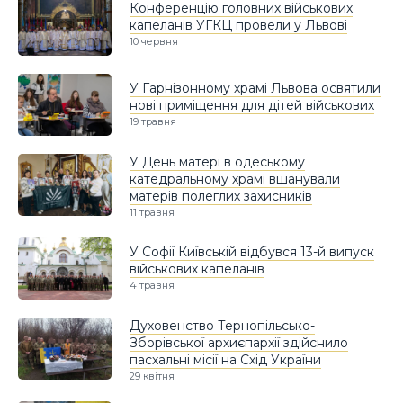
Конференцію головних військових
капеланів УГКЦ провели у Львові
10 червня
У Гарнізонному храмі Львова освятили
нові приміщення для дітей військових
19 травня
У День матері в одеському
катедральному храмі вшанували
матерів полеглих захисників
11 травня
У Софії Київській відбувся 13-й випуск
військових капеланів
4 травня
Духовенство Тернопільсько-
Зборівської архиєпархії здійснило
пасхальні місії на Схід України
29 квітня