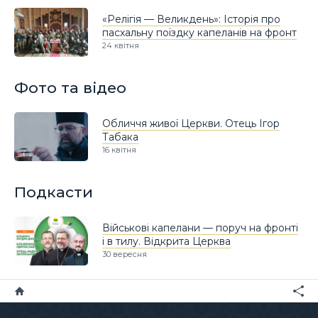
«Релігія — Великдень»: Історія про
пасхальну поїздку капеланів на фронт
24 квітня
Фото та відео
Обличчя живої Церкви. Отець Ігор
Табака
16 квітня
Подкасти
Військові капелани — поруч на фронті
і в тилу. Відкрита Церква
30 вересня