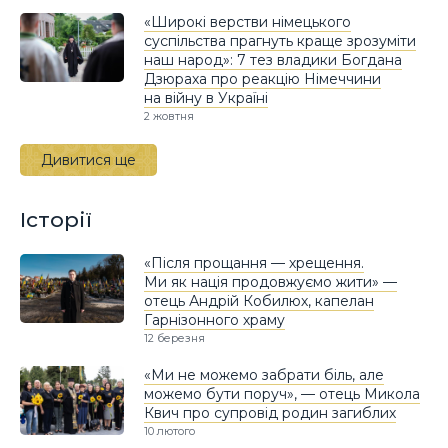
«Широкі верстви німецького
суспільства прагнуть краще зрозуміти
наш народ»: 7 тез владики Богдана
Дзюраха про реакцію Німеччини
на війну в Україні
2 жовтня
Дивитися ще
Історії
«Після прощання — хрещення.
Ми як нація продовжуємо жити» —
отець Андрій Кобилюх, капелан
Гарнізонного храму
12 березня
«Ми не можемо забрати біль, але
можемо бути поруч», — отець Микола
Квич про супровід родин загиблих
10 лютого