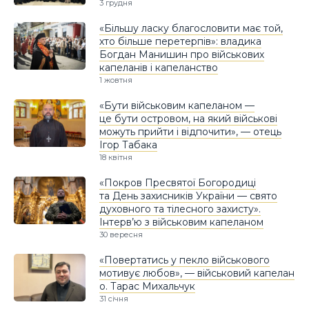
3 грудня
«Більшу ласку благословити має той,
хто більше перетерпів»: владика
Богдан Манишин про військових
капеланів і капеланство
1 жовтня
«Бути військовим капеланом —
це бути островом, на який військові
можуть прийти і відпочити», — отець
Ігор Табака
18 квітня
«Покров Пресвятої Богородиці
та День захисників України — свято
духовного та тілесного захисту».
Інтерв’ю з військовим капеланом
30 вересня
«Повертатись у пекло військового
мотивує любов», — військовий капелан
о. Тарас Михальчук
31 січня