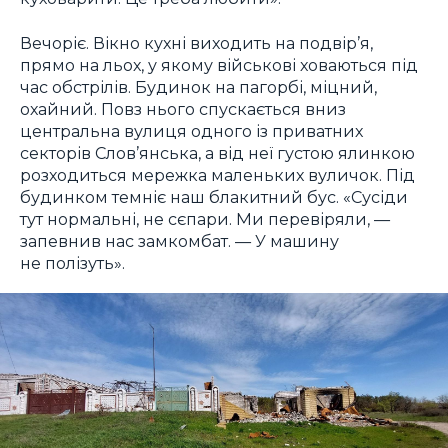
Вечоріє. Вікно кухні виходить на подвір’я,
прямо на льох, у якому військові ховаються під
час обстрілів. Будинок на пагорбі, міцний,
охайний. Повз нього спускається вниз
центральна вулиця одного із приватних
секторів Слов’янська, а від неї густою ялинкою
розходиться мережка маленьких вуличок. Під
будинком темніє наш блакитний бус. «Сусіди
тут нормальні, не сєпари. Ми перевіряли, —
запевнив нас замкомбат. — У машину
не полізуть».