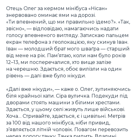
Отець Олег за кермом мінібуса «Нісан»
знервовано оминає ями на дорозі.
«Ти впевнений, що ми правильно їдемо?». «Так,
звісно», — відповідаю, намагаючись надати
голосу впевненого вигляду. Затискаю пальцем
екран телефона з геолокацією, яку скинув Іван.
Іван — молодший брат мого шваґра — старший
від мене на рік. Пам’ятаю, коли нам було років
12–13, ми посперечалися, хто вище залізе
на черешню. Здається, обоє вилізли на один
рівень — далі вже було нікуди.
«Далі вже нікуди», — каже о. Олег, зупиняючись
біля крайньої хати. Сіра вуличка. Подекуди під
дворами стоять машини з білими хрестами.
Здається, у цьому селі живуть лише військові.
Хоча… Стривайте, здається, є і цивільні. Метрів
за 100 від нашого мінібуса, ніби привид,
з’являється літній чоловік. Повагом перевозить
через дорогу тачку. Тачка рипить. Вдалині