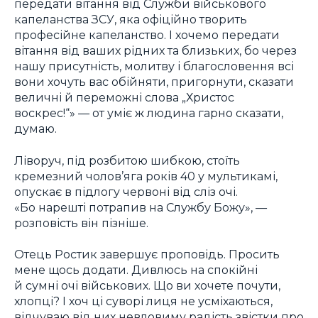
передати вітання від Служби військового
капеланства ЗСУ, яка офіційно творить
професійне капеланство. І хочемо передати
вітання від ваших рідних та близьких, бо через
нашу присутність, молитву і благословення всі
вони хочуть вас обійняти, пригорнути, сказати
величні й переможні слова „Христос
воскрес!“» — от уміє ж людина гарно сказати,
думаю.
Ліворуч, під розбитою шибкою, стоїть
кремезний чолов’яга років 40 у мультикамі,
опускає в підлогу червоні від сліз очі.
«Бо нарешті потрапив на Службу Божу», —
розповість він пізніше.
Отець Ростик завершує проповідь. Просить
мене щось додати. Дивлюсь на спокійні
й сумні очі військових. Що ви хочете почути,
хлопці? І хоч ці суворі лиця не усміхаються,
відчуваю від них невловиму радість звістки про