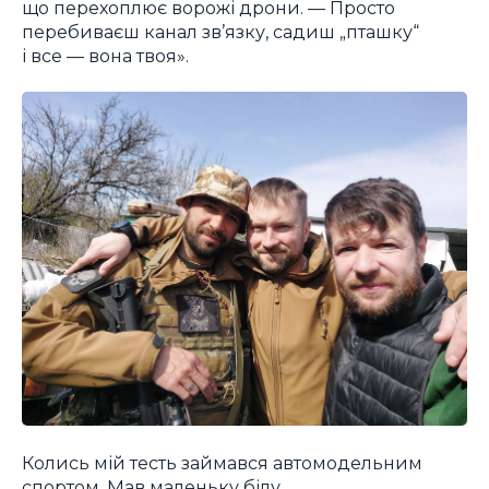
що перехоплює ворожі дрони. — Просто
перебиваєш канал зв’язку, садиш „пташку“
і все — вона твоя».
Колись мій тесть займався автомодельним
спортом. Мав маленьку білу