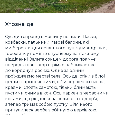
Хтозна де
Сусіди і справді в машину не лізли. Паски,
ковбаски, пальники, газові балони, які
ми берегли для останнього пункту мандрівки,
торохтять у помітно опустілому вантажному
відділенні. Залита сонцем дорога прямує
вперед, а навігатор стрімко наближає нас
до кордону з росією. Одне за одним
проїжджаємо мертві села. Ось дві стіни з білої
цегли із припеченими, ніби вершечки пасок,
краями. Стоять самотою, тільки блимають
пустими очима вікон. Ось паркан із червоними
квітами, що ріс довкола великого подвір’я,
а тепер тримає собою пустку. Біля нього
притулилася верба з обітнутою верхівкою.