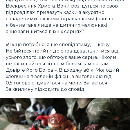
Воскресіння Христа. Вони роз’їдуться по своїх
підрозділах, привезуть каски з акуратно
складеними пасками і крашанками (раніше
я бачив таке лише на дитячих малюнках),
а що залишиться в їхніх серцях?
«Якщо потрібно, я ще сповідатиму, — кажу. —
Не бійтеся прийти до сповіді, звільнитися від
усього злого, що обтяжує ваше серце. Ніколи
не залишайтеся зі своїм болем сам на сам.
Довірте його Богові». Відходжу вбік. Молодий
хлопчина в зеленій флісці, з виголеною під
0,5 головою, дивиться на мене. Вагається.
За хвилину підходить до сповіді.