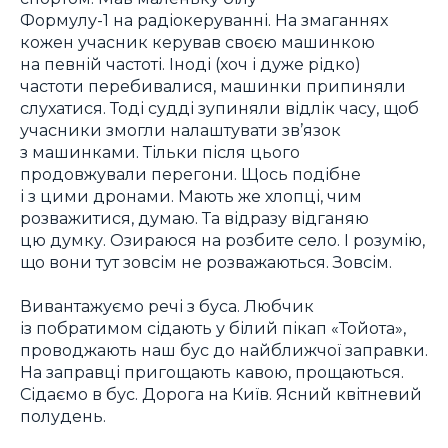
Формулу-1 на радіокеруванні. На змаганнях
кожен учасник керував своєю машинкою
на певній частоті. Іноді (хоч і дуже рідко)
частоти перебивалися, машинки припиняли
слухатися. Тоді судді зупиняли відлік часу, щоб
учасники змогли налаштувати зв’язок
з машинками. Тільки після цього
продовжували перегони. Щось подібне
і з цими дронами. Мають же хлопці, чим
розважитися, думаю. Та відразу відганяю
цю думку. Озираюся на розбите село. І розумію,
що вони тут зовсім не розважаються. Зовсім.
Вивантажуємо речі з буса. Любчик
із побратимом сідають у білий пікап «Тойота»,
проводжають наш бус до найближчої заправки.
На заправці пригощають кавою, прощаються.
Сідаємо в бус. Дорога на Київ. Ясний квітневий
полудень.