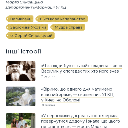
Марта Синовіцька
Департамент інформації УГКЦ
Великдень
Військове капеланство
Захисники України
Мудра справа
о. Сергій Синовіцький
Інші історії
«Я завжди був вільний»: владика Павло
Василик у спогадах тих, хто його знав
7 серпня
«Віримо, що одного дня матимемо
власний храм», — священник УГКЦ
у Києві на Оболоні
31 липня
«У серці жили дві реальності: я мріяла
повернутися додому і знала, що цього
не станеться», — їмость Марʼяна