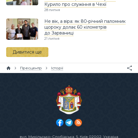
Курило про служіння в Чехії
28 липня
Не вік, а віра: як 80-річний паломник
щороку долає 60 кілометрів
до Зарваниці
21 липня
Дивитися ще
Пресцентр
Історії
вул. Микільсько-Слобідська, 5
, Київ 02002, Україна