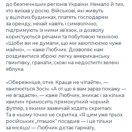
до безпечніших регіонів України. Немало й тих,
хто виїхав у росію. Військові, які живуть
у вцілілих будинках, платять господарям
за оренду, нехай навіть і символічно,
підтримують із ними зв’язок, із дозволу
користуються речами та побутовою технікою.
«Щоби ви не думали, що ми захоплюємо чуже
майно», — каже Любчик. Дозволяє нам
роздивитися зброю: легку американську
гвинтівку, гранати, схожі на недостиглі зелені
яблука.
«Обережніше, отче. Краще не чіпайте», —
хвилюється Зосіч. «А от що я вам зараз покажу —
не вгадаєте», — каже Любчик, зникає і за кілька
хвилин приносить прямокутний чорний
футляр, з якими зазвичай ходять скрипалі.
Та в ньому точно не скрипка. «Я цим уже трьох
російських „пташок“ посадив — і це тільки
за місяць! — Любчик дістає гармату,