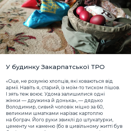
У будинку Закарпатської ТРО
«Оце, не розумію хлопців, які ховаються від
армії. Навіть я, старий, із моїм-то тиском пішов.
І зять теж воює. Удома залишилися одні
жінки — дружина й донька», — дядько
Володимир, сивий чоловік міцно за 60,
великими шматками нарізає картоплю
на бограч. Його руки звиклі до штукатурки,
цементу чи каменю (бо в цивільному житті був