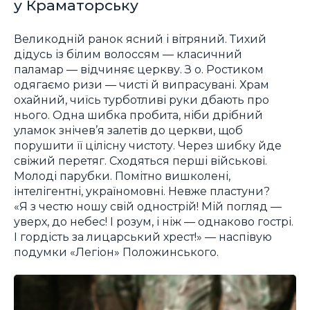
у Краматорську
Великодній ранок ясний і вітряний. Тихий
дідусь із білим волоссям — класичний
паламар — відчиняє церкву. З о. Ростиком
одягаємо ризи — чисті й випрасувані. Храм
охайний, чиїсь турботливі руки дбають про
нього. Одна шибка пробита, ніби дрібний
уламок знічев’я залетів до церкви, щоб
порушити її цілісну чистоту. Через шибку йде
свіжий перетяг. Сходяться перші військові.
Молоді парубки. Помітно вишколені,
інтелігентні, україномовні. Невже пластуни?
«Я з честю ношу свій однострій! Мій погляд —
уверх, до небес! І розум, і ніж — однаково гострі.
І гордість за лицарський хрест!» — наспівую
подумки «Легіон» Положинського.