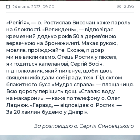
2 395
24 квітня 2023, 09:00
«Релігія», — о. Ростислав Височан каже пароль
на блокпості. «Великдень», — відповідає
кремезний дядько років 50 з дерев’яною
вервечкою на бронежилеті. Махає рукою,
мовляв, проїжджайте. Схоже, підозр
ми не викликаємо. Отець Ростик у пікселі,
як годиться капеланові, Сергій Зосіч,
підполковник, який пильнує, щоби двоє
священників дали собі раду, теж. Під склом
блакитного буса «Мудра справа» — плащаниця.
Всю дорогу періщить дощ. «Ставлю воду
на макарони», — каже по телефону о. Олег
Ладнюк. «Гаразд, — відповідає о. Ростик. —
За 20 хвилин будемо у Дніпрі».
За розповіддю о. Сергія Синовіцького