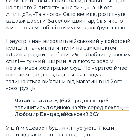
Обоє, ніби посивілі ветерани, дивляться одне
на одного й питають: «Що ти?», «Та нічого.
А ти що?», «Та нічого». Село велике, розтягнуте
вздовж дороги. За селом цвинтар, біля якого
ми звертаємо вбік і прямуємо далі ґрунтівкою.
Назустріч нам виходить військовий у койотовій
куртці й панамі, натягнутій на самісінькі очі.
«Який я радий вас бачити!» — Любчик у своєму
стилі — гучний, щирий, від лютого зовсім
не змінився, хіба трішки схуд. По черзі обіймає
нас так міцно, що здається, на грудях
залишаються вм’ятини від магазинів на його
«розгрузці».
Читайте також:
«Дбай про душу, щоб
залишитись людиною навіть серед пекла», —
Любомир Бендас, військовий ЗСУ
У цій місцевості будинки пустують. Люди
повиїжджали — хто за кордон, хто