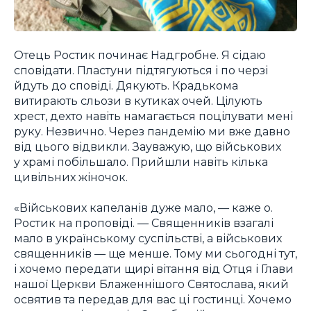
Отець Ростик починає Надгробне. Я сідаю
сповідати. Пластуни підтягуються і по черзі
йдуть до сповіді. Дякують. Крадькома
витирають сльози в кутиках очей. Цілують
хрест, дехто навіть намагається поцілувати мені
руку. Незвично. Через пандемію ми вже давно
від цього відвикли. Зауважую, що військових
у храмі побільшало. Прийшли навіть кілька
цивільних жіночок.
«Військових капеланів дуже мало, — каже о.
Ростик на проповіді. — Священників взагалі
мало в українському суспільстві, а військових
священників — ще менше. Тому ми сьогодні тут,
і хочемо передати щирі вітання від Отця і Глави
нашої Церкви Блаженнішого Святослава, який
освятив та передав для вас ці гостинці. Хочемо