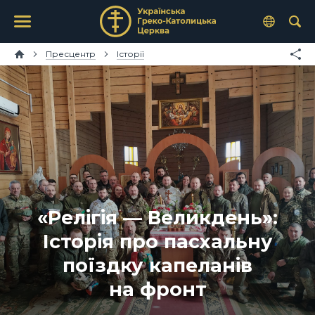
Пресцентр
Історії
«Релігія — Великдень»:
Історія про пасхальну
поїздку капеланів
на фронт