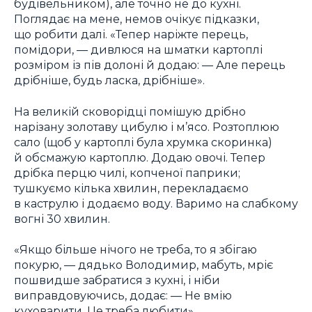
будівельником), але точно не до кухні.
Поглядає на мене, немов очікує підказки,
що робити далі. «Тепер наріжте перець,
помідори, — дивлюся на шматки картоплі
розміром із пів долоні й додаю: — Але перець
дрібніше, будь ласка, дрібніше».
На великій сковорідці помішую дрібно
нарізану золотаву цибулю і м’ясо. Розтоплюю
сало (щоб у картоплі була хрумка скоринка)
й обсмажую картоплю. Додаю овочі. Тепер
дрібка перцю чилі, копченої паприки;
тушкуємо кілька хвилин, перекладаємо
в каструлю і додаємо воду. Варимо на слабкому
вогні 30 хвилин.
«Якщо більше нічого не треба, то я збігаю
покурю, — дядько Володимир, мабуть, мріє
пошвидше забратися з кухні, і ніби
виправдовуючись, додає: — Не вмію
куховарити. Це треба любити».