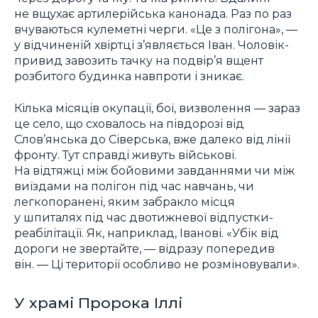
не вщухає артилерійська канонада. Раз по раз
вчуваються кулеметні черги. «Це з полігона», —
у відчиненій хвіртці з’являється Іван. Чоловік-
привид завозить тачку на подвір’я вщент
розбитого будинка навпроти і зникає.
Кілька місяців окупації, бої, визволення — зараз
це село, що сховалось на півдорозі від
Слов’янська до Сіверська, вже далеко від лінії
фронту. Тут справді живуть військові.
На відтяжці між бойовими завданнями чи між
виїздами на полігон під час навчань, чи
легкопоранені, яким забракло місця
у шпиталях під час двотижневої відпустки-
реабілітації. Як, наприклад, Іванові. «Убік від
дороги не звертайте, — відразу попередив
він. — Ці території особливо не розміновували».
У храмі Пророка Іллі