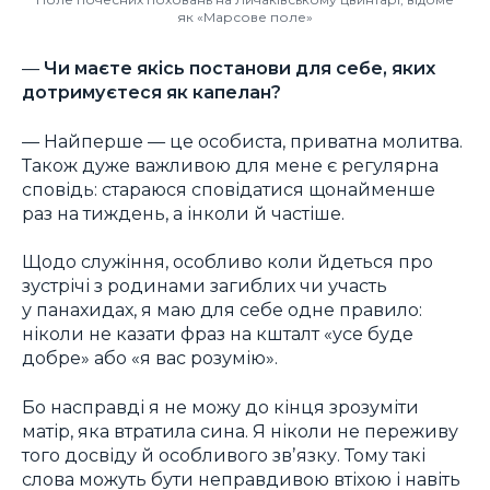
як «Марсове поле»
—
Чи маєте якісь постанови для себе, яких
дотримуєтеся як капелан?
— Найперше — це особиста, приватна молитва.
Також дуже важливою для мене є регулярна
сповідь: стараюся сповідатися щонайменше
раз на тиждень, а інколи й частіше.
Щодо служіння, особливо коли йдеться про
зустрічі з родинами загиблих чи участь
у панахидах, я маю для себе одне правило:
ніколи не казати фраз на кшталт «усе буде
добре» або «я вас розумію».
Бо насправді я не можу до кінця зрозуміти
матір, яка втратила сина. Я ніколи не переживу
того досвіду й особливого звʼязку. Тому такі
слова можуть бути неправдивою втіхою і навіть