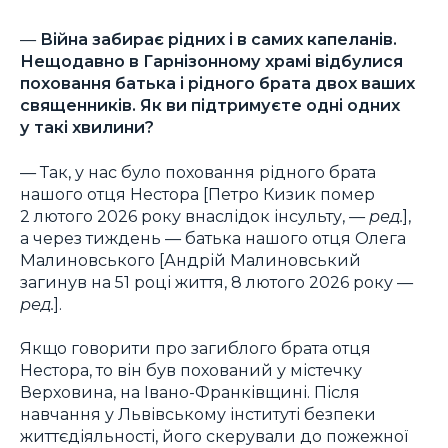
—
Війна забирає рідних і в самих капеланів.
Нещодавно в Гарнізонному храмі відбулися
поховання батька і рідного брата двох ваших
священників. Як ви підтримуєте одні одних
у такі хвилини?
— Так, у нас було поховання рідного брата
нашого отця Нестора [Петро Кизик помер
2 лютого 2026 року внаслідок інсульту, —
ред.
],
а через тиждень — батька нашого отця Олега
Малиновського [Андрій Малиновський
загинув на 51 році життя, 8 лютого 2026 року —
ред.
].
Якщо говорити про загиблого брата отця
Нестора, то він був похований у містечку
Верховина, на Івано-Франківщині. Після
навчання у Львівському інституті безпеки
життєдіяльності, його скерували до пожежної