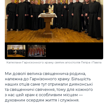
Капелани Гарнізонного храму святих апостолів Петра і Павла
Ми доволі велика священнича родина,
належна до Гарнізонного храму. Більшість
наших отців саме тут отримали дияконські
та священничі свячення, тому для кожного
з нас цей храм є особливим місцем —
духовним осердям життя і служіння.