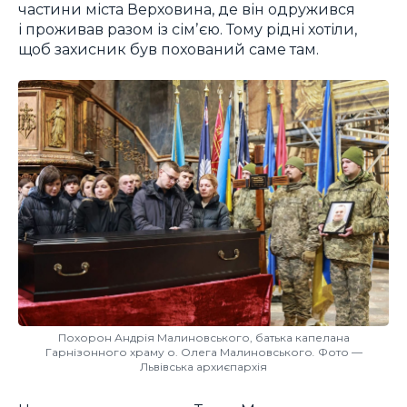
частини міста Верховина, де він одружився
і проживав разом із сімʼєю. Тому рідні хотіли,
щоб захисник був похований саме там.
Похорон Андрія Малиновського, батька капелана
Гарнізонного храму о. Олега Малиновського
.
Фото —
Львівська архиєпархія