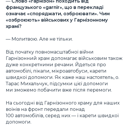
—
Слово «гарнізон» походить від
французького «garnir», що в перекладі
означає «споряджати, озброювати». Чим
«озброюють» військових у Гарнізонному
храмі?
— Молитвою. Але не тільки.
Від початку повномасштабної війни
Гарнізонний храм допомагає військовим також
дуже конкретними речами. Йдеться про
автомобілі, пікапи, мікроавтобуси, карети
швидкої допомоги. Як каже наш настоятель, о.
Тарас Михальчук, підсумки цієї допомоги
ми зможемо побачити вже після перемоги.
На сьогодні від Гарнізонного храму для наших
воїнів на фронт передали понад
100 автомобілів, серед них — і карети швидкої
допомоги.