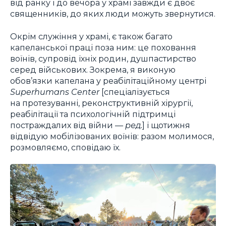
від ранку і до вечора у храмі завжди є двоє
священників, до яких люди можуть звернутися.
Окрім служіння у храмі, є також багато
капеланської праці поза ним: це поховання
воїнів, супровід їхніх родин, душпастирство
серед військових. Зокрема, я виконую
обов’язки капелана у реабілітаційному центрі
Superhumans Center
[спеціалізується
на протезуванні, реконструктивній хірургії,
реабілітації та психологічній підтримці
постраждалих від війни —
ред.
] і щотижня
відвідую мобілізованих воїнів: разом молимося,
розмовляємо, сповідаю їх.