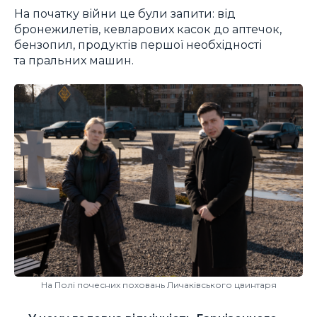
На початку війни це були запити: від
бронежилетів, кевларових касок до аптечок,
бензопил, продуктів першої необхідності
та пральних машин.
На Полі почесних поховань Личаківського цвинтаря