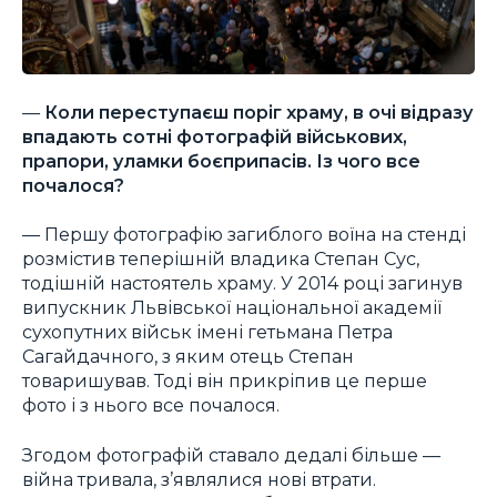
—
Коли переступаєш поріг храму, в очі відразу
впадають сотні фотографій військових,
прапори, уламки боєприпасів. Із чого все
почалося?
— Першу фотографію загиблого воїна на стенді
розмістив теперішній владика Степан Сус,
тодішній настоятель храму. У 2014 році загинув
випускник Львівської національної академії
сухопутних військ імені гетьмана Петра
Сагайдачного, з яким отець Степан
товаришував. Тоді він прикріпив це перше
фото і з нього все почалося.
Згодом фотографій ставало дедалі більше —
війна тривала, з’являлися нові втрати.