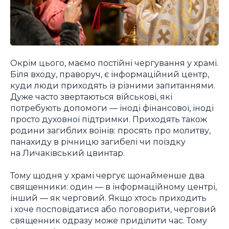
Окрім цього, маємо постійні чергування у храмі.
Біля входу, праворуч, є інформаційний центр,
куди люди приходять із різними запитаннями.
Дуже часто звертаються військові, які
потребують допомоги — іноді фінансової, іноді
просто духовної підтримки. Приходять також
родини загиблих воїнів: просять про молитву,
панахиду в річницю загибелі чи поїздку
на Личаківський цвинтар.
Тому щодня у храмі чергує щонайменше два
священники: один — в інформаційному центрі,
інший — як черговий. Якщо хтось приходить
і хоче посповідатися або поговорити, черговий
священник одразу може приділити час. Тому