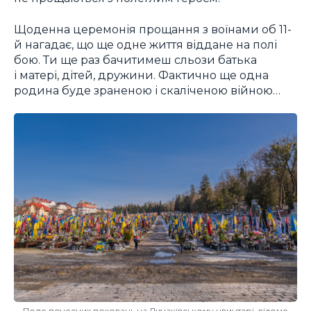
Щоденна церемонія прощання з воїнами об 11-
й нагадає, що ще одне життя віддане на полі
бою. Ти ще раз бачитимеш сльози батька
і матері, дітей, дружини. Фактично ще одна
родина буде зраненою і скаліченою війною…
Поле почесних поховань на Личаківському цвинтарі, відоме