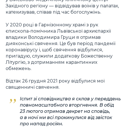
Західного регіону — відвідував воїнів у палатах,
катехизував, співав під час богослужінь.
У 2020 році в Гарнізонному храмі з рук
єпископа-помічника Львівської архиєпархії
владики Володимира Груци я отримав
дияконські свячення. Це був період пандемії
коронавірусу і, щоб свячення відбулися,
пригадую, служили додаткову Божественну
Літургію, з дотриманням карантинних
обмежень.
Відтак 26 грудня 2021 року відбулися мої
священничі свячення.
Іспит зі сповідництва я склав у переддень
повномасштабного вторгнення. В обід
23 лютого отримав декрет на сповідь,
а в ночі ми всі прокинулися від звісток
про напад росіян.