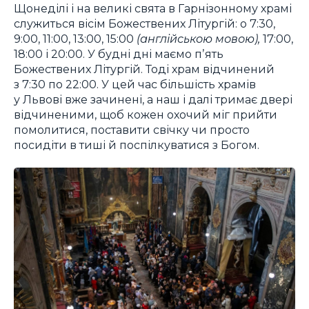
Щонеділі і на великі свята в Гарнізонному храмі
служиться вісім Божествених Літургій: о 7:30,
9:00, 11:00, 13:00, 15:00
(англійською мовою),
17:00,
18:00 і 20:00. У будні дні маємо пʼять
Божествених Літургій. Тоді храм відчинений
з 7:30 по 22:00. У цей час більшість храмів
у Львові вже зачинені, а наш і далі тримає двері
відчиненими, щоб кожен охочий міг прийти
помолитися, поставити свічку чи просто
посидіти в тиші й поспілкуватися з Богом.