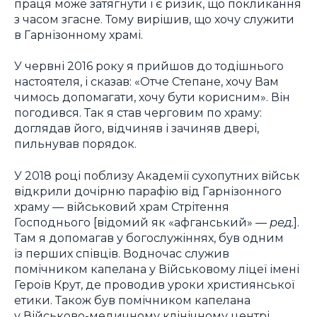
праця може затягнути і є ризик, що покликання
з часом згасне. Тому вирішив, що хочу служити
в Гарнізонному храмі.
У червні 2016 року я прийшов до тодішнього
настоятеля, і сказав: «Отче Степане, хочу Вам
чимось допомагати, хочу бути корисним». Він
погодився. Так я став черговим по храму:
доглядав його, відчиняв і зачиняв двері,
пильнував порядок.
У 2018 році поблизу Академії сухопутних військ
відкрили дочірню парафію від Гарнізонного
храму — військовий храм Стрітення
Господнього [відомий як «афганський» —
ред.
].
Там я допомагав у богослужіннях, був одним
із перших співців. Водночас служив
помічником капелана у Військовому ліцеї імені
Героїв Крут, де проводив уроки християнської
етики. Також був помічником капелана
у Військово-медичному клінічному центрі