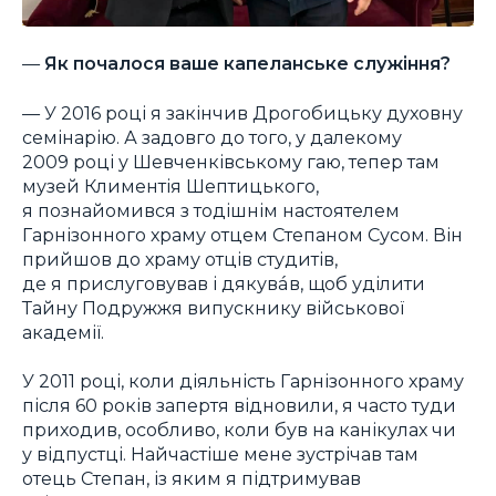
—
Як почалося ваше капеланське служіння?
— У 2016 році я закінчив Дрогобицьку духовну
семінарію. А задовго до того, у далекому
2009 році у Шевченківському гаю, тепер там
музей Климентія Шептицького,
я познайомився з тодішнім настоятелем
Гарнізонного храму отцем Степаном Сусом. Він
прийшов до храму отців студитів,
де я прислуговував і дякувáв, щоб уділити
Тайну Подружжя випускнику військової
академії.
У 2011 році, коли діяльність Гарнізонного храму
після 60 років запертя відновили, я часто туди
приходив, особливо, коли був на канікулах чи
у відпустці. Найчастіше мене зустрічав там
отець Степан, із яким я підтримував