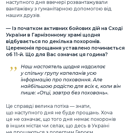
наступного дня ввечері розвантажували
вантажівку з гуманітарною допомогою від
наших друзів.
— Із початком активних бойових дій на Сході
України в Гарнізонному храмі щодня
відбувається по декілька похоронів.
Церемонія прощання уставлено починається
об 11-й. Що для Вас означає ця година?
Наш настоятель щодня надсилає
у спільну групу капеланів усю
інформацію про поховання. Але
найбільшою радістю для всіх є, коли він
пише: «Отці, завтра без поховань».
Це справді велика потіха — знати,
що наступного дня не буде прощань. Хоча
це не означає, що того дня немає похоронів
в інших містах чи селах, що десь в Україні
не прощаються з полеглим Героєм.