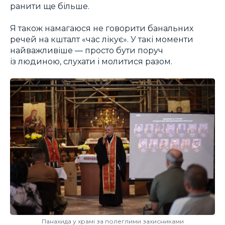
ранити ще більше.
Я також намагаюся не говорити банальних
речей на кшталт «час лікує». У такі моменти
найважливіше — просто бути поруч
із людиною, слухати і молитися разом.
Панахида у храмі за полеглими захисниками