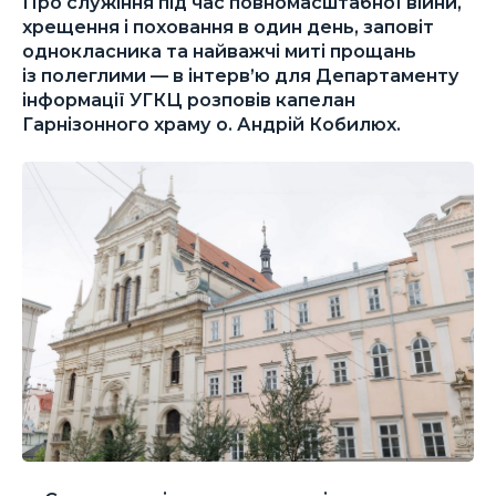
Про служіння під час повномасштабної війни,
хрещення і поховання в один день, заповіт
однокласника та найважчі миті прощань
із полеглими — в інтерв’ю для Департаменту
інформації УГКЦ розповів капелан
Гарнізонного храму о. Андрій Кобилюх.