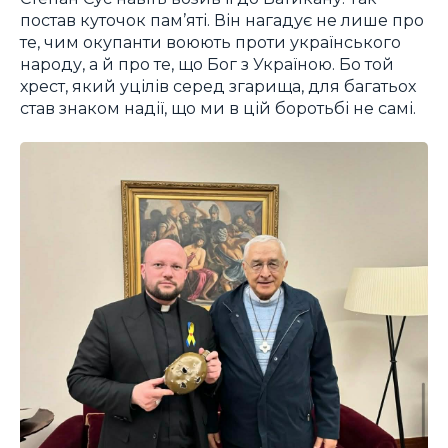
постав куточок пам’яті. Він нагадує не лише про
те, чим окупанти воюють проти українського
народу, а й про те, що Бог з Україною. Бо той
хрест, який уцілів серед згарища, для багатьох
став знаком надії, що ми в цій боротьбі не самі.