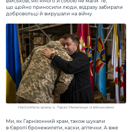
військові, які нічого зі собою не мали. Те,
що щойно приносили люди, відразу забирали
добровольці й вирушали на війну.
Настоятель храму о. Тарас Михальчук із військовим
Ми, як Гарнізонний храм, також шукали
в Європі бронежилети, каски, аптечки. А вже