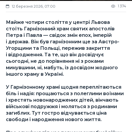
1 374
12 березня 2026, 07:00
Майже чотири століття у центрі Львова
стоїть Гарнізонний храм святих апостолів
Петра і Павла — свідок змін епох, імперій
і держав. Він був гарнізонним ще за Австро-
Угорщини та Польщі, пережив закриття
і відродження. Та те, що він досвідчує
сьогодні, не до порівняння ні з роками
минувшини, ні, мабуть, із досвідом жодного
іншого храму в Україні.
У Гарнізонному храмі щодня переплітаються
біль і надія: прощаються з полеглими воїнами
і хрестять новонароджених дітей, вінчають
військові подружжя і моляться з родинами
загиблих. Тут гостро відчувається ціна
свободи і народження нового життя.