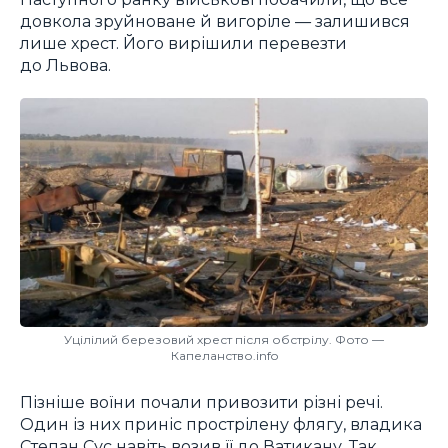
довкола зруйноване й вигоріле — залишився
лише хрест. Його вирішили перевезти
до Львова.
Уцілілий березовий хрест після обстрілу. Фото —
Капеланство.info
Пізніше воїни почали привозити різні речі.
Один із них приніс прострілену флягу, владика
Степан Сус навіть возив її до Ватикану. Так