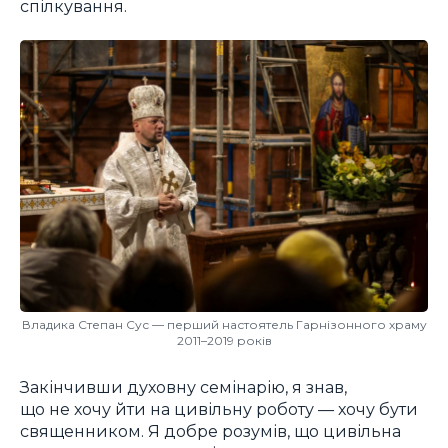
спілкування.
Владика Степан Сус — перший настоятель Гарнізонного храму
2011–2019 років
Закінчивши духовну семінарію, я знав,
що не хочу йти на цивільну роботу — хочу бути
священником. Я добре розумів, що цивільна