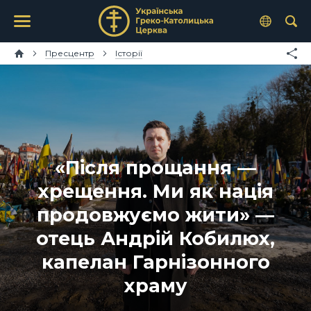
Пресцентр
Історії
«Після прощання —
хрещення. Ми як нація
продовжуємо жити» —
отець Андрій Кобилюх,
капелан Гарнізонного
храму