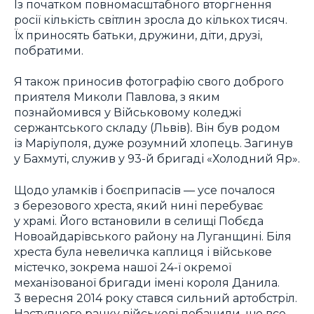
Із початком повномасштабного вторгнення
росії кількість світлин зросла до кількох тисяч.
Їх приносять батьки, дружини, діти, друзі,
побратими.
Я також приносив фотографію свого доброго
приятеля Миколи Павлова, з яким
познайомився у Військовому коледжі
сержантського складу (Львів)
.
Він був родом
із Маріуполя, дуже розумний хлопець. Загинув
у Бахмуті, служив у 93-й бригаді «Холодний Яр».
Щодо уламків і боєприпасів — усе почалося
з березового хреста, який нині перебуває
у храмі. Його встановили в селищі Побєда
Новоайдарівського району на Луганщині. Біля
хреста була невеличка каплиця і військове
містечко, зокрема нашої 24-ї окремої
механізованої бригади імені короля Данила.
3 вересня 2014 року стався сильний артобстріл.
Наступного ранку військові побачили, що все