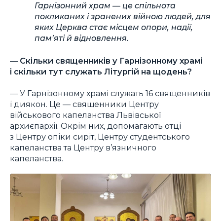
Гарнізонний храм — це спільнота
покликаних і зранених війною людей, для
яких Церква стає місцем опори, надії,
памʼяті й відновлення.
—
Скільки священників у Гарнізонному храмі
і скільки тут служать Літургій на щодень?
— У Гарнізонному храмі служать 16 священників
і диякон. Це — священники Центру
військового капеланства Львівської
архиєпархії. Окрім них, допомагають отці
з Центру опіки сиріт, Центру студентського
капеланства та Центру в’язничного
капеланства.