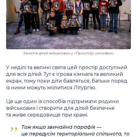
Заняття дітей військових у «Просторі сміливих»
У неділі та великі свята цей простір доступний
для всіх дітей. Тут є ігрова кімната та великий
екран, тому поки діти бавляться, батьки поряд
із ними можуть молитися Літургію.
Це ще один із способів підтримати родини
військових і створити для дітей безпечне
та живе середовище при храмі.
Тож якщо звичайна парафія —
це передусім територіальна спільнота, то