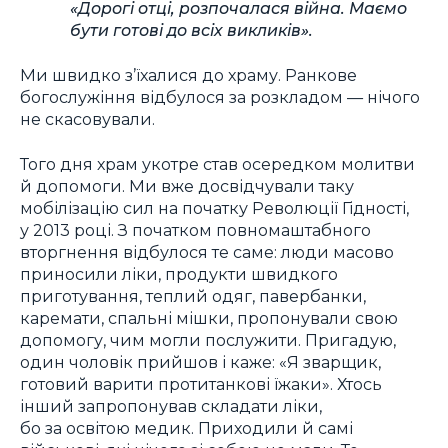
«Дорогі отці, розпочалася війна. Маємо
бути готові до всіх викликів».
Ми швидко з’їхалися до храму. Ранкове
богослужіння відбулося за розкладом — нічого
не скасовували.
Того дня храм укотре став осередком молитви
й допомоги. Ми вже досвідчували таку
мобілізацію сил на початку Революції Гідності,
у 2013 році. З початком повномаштабного
вторгнення відбулося те саме: люди масово
приносили ліки, продукти швидкого
приготування, теплий одяг, павербанки,
каремати, спальні мішки, пропонували свою
допомогу, чим могли послужити. Пригадую,
один чоловік прийшов і каже: «Я зварщик,
готовий варити протитанкові їжаки». Хтось
інший запропонував складати ліки,
бо за освітою медик. Приходили й самі