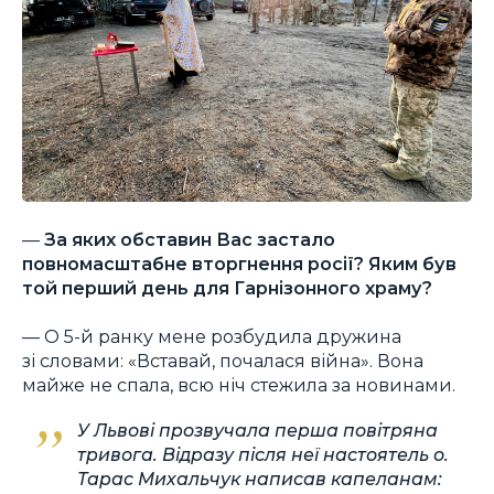
—
За яких обставин Вас застало
повномасштабне вторгнення росії? Яким був
той перший день для Гарнізонного храму?
— О 5-й ранку мене розбудила дружина
зі словами: «Вставай, почалася війна». Вона
майже не спала, всю ніч стежила за новинами.
У Львові прозвучала перша повітряна
тривога. Відразу після неї настоятель о.
Тарас Михальчук написав капеланам: