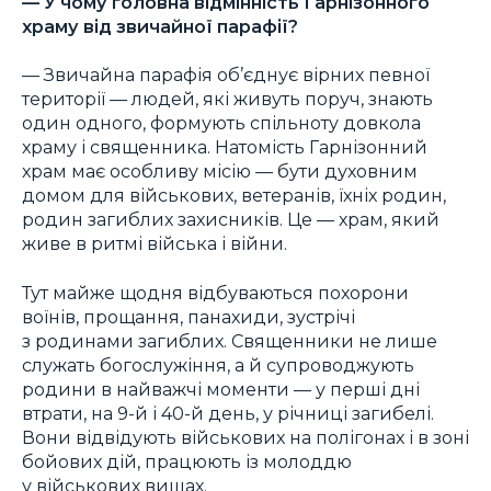
— У чому головна відмінність Гарнізонного
храму від звичайної парафії?
— Звичайна парафія об’єднує вірних певної
території — людей, які живуть поруч, знають
один одного, формують спільноту довкола
храму і священника. Натомість Гарнізонний
храм має особливу місію — бути духовним
домом для військових, ветеранів, їхніх родин,
родин загиблих захисників. Це — храм, який
живе в ритмі війська і війни.
Тут майже щодня відбуваються похорони
воїнів, прощання, панахиди, зустрічі
з родинами загиблих. Священники не лише
служать богослужіння, а й супроводжують
родини в найважчі моменти — у перші дні
втрати, на 9-й і 40-й день, у річниці загибелі.
Вони відвідують військових на полігонах і в зоні
бойових дій, працюють із молоддю
у військових вишах.