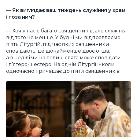
—
Як виглядає ваш тиждень служіння у храмі
і поза ним?
— Хоч у нас є багато священників, але служінь
від того не менше. У будні ми відправляємо
п’ять Літургій, під час яких священники
сповідають: це щонайменше двоє отців,
а в неділі чи на великі свята може сповідати
і п’ятеро-шестеро. На одній Літургії інколи
одночасно причащає до п’яти священників.