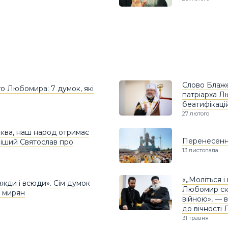
Слово Блаже
о Любомира: 7 думок, які
патріарха Л
беатифікаці
27 лютого
ква, наш народ отримає
Перенесення
іший Святослав про
13 листопада
«„Моліться 
жди і всюди». Сім думок
Любомир ске
о мирян
війною», — 
до вічності
31 травня