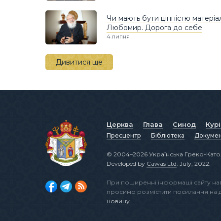
Чи мають бути цінністю матеріа
Любомир. Дорога до cебе
4 липня
Дивитися ще
Церква
Глава
Синод
Кур
Пресцентр
Бібліотека
Докуме
© 2004–2026 Українська Греко-Като
Developed by
Cawas Ltd
. July, 2022.
При поширенні інформації сайту н
просимо розмістити посилання на
новину