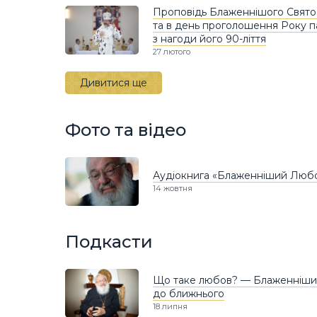
Проповідь Блаженнішого Свято
та в день проголошення Року п
з нагоди його 90-ліття
27 лютого
Дивитися ще
Фото та відео
Аудіокнига «Блаженніший Любо
14 жовтня
Подкасти
Що таке любов? — Блаженніши
до ближнього
18 липня