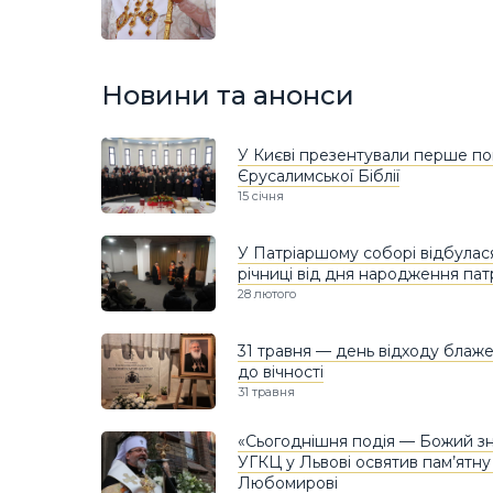
Новини та анонси
У Києві презентували перше по
Єрусалимської Біблії
15 січня
У Патріаршому соборі відбулася
річниці від дня народження па
28 лютого
31 травня — день відходу бла
до вічності
31 травня
«Сьогоднішня подія — Божий зна
УГКЦ у Львові освятив пам’ятну
Любомирові