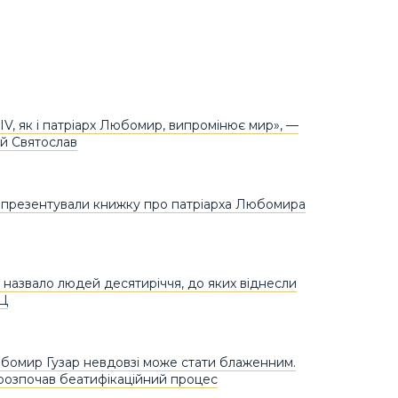
IV, як і патріарх Любомир, випромінює мир», —
й Святослав
 презентували книжку про патріарха Любомира
назвало людей десятиріччя, до яких віднесли
КЦ
бомир Гузар невдовзі може стати блаженним.
розпочав беатифікаційний процес