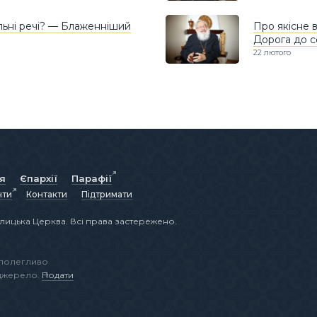
льні речі? — Блаженніший
Про якісне
Дорога до 
22 лютого
ія
Єпархії
Парафії
нти
Контакти
Підтримати
лицька Церква. Всі права застережено.
аполегливо
 джерело.
Подати