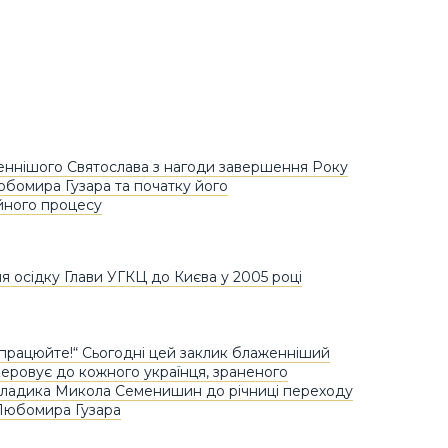
ннішого Святослава з нагоди завершення Року
юбомира Гузара та початку його
йного процесу
 осідку Глави УГКЦ до Києва у 2005 році
і працюйте!“ Сьогодні цей заклик блаженніший
ровує до кожного українця, зраненого
владика Микола Семенишин до річниці переходу
 Любомира Гузара