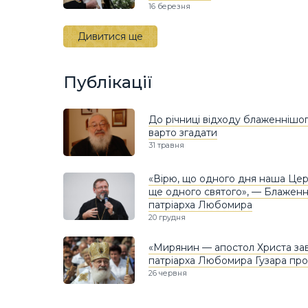
16 березня
Дивитися ще
Публікації
До річниці відходу блаженнішог
варто згадати
31 травня
«Вірю, що одного дня наша Цер
ще одного святого», — Блаженн
патріарха Любомира
20 грудня
«Мирянин — апостол Христа зав
патріарха Любомира Гузара пр
26 червня