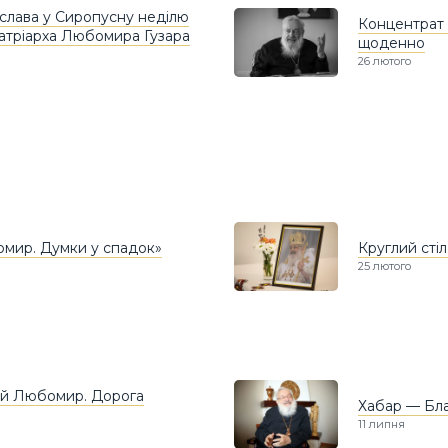
слава у Сиропусну неділю
Концентрат
атріарха Любомира Гузара
щоденно
26 лютого
мир. Думки у спадок»
Круглий сті
25 лютого
й Любомир. Дорога
Хабар — Бл
11 липня