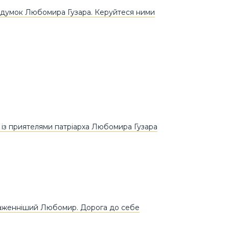
 думок Любомира Гузара. Керуйтеся ними
л із приятелями патріарха Любомира Гузара
аженніший Любомир. Дорога до себе