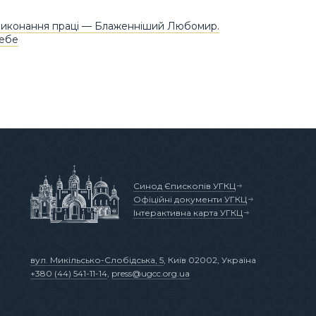
 виконання праці — Блаженніший Любомир.
себе
Синод Єпископів УГКЦ
Офіційні документи УГКЦ
Інтерактивна карта УГКЦ
вул. Микільсько-Слобідська, 5
, Київ 02002, Україна
+380 (44) 541-11-14
,
press@ugcc.org.ua