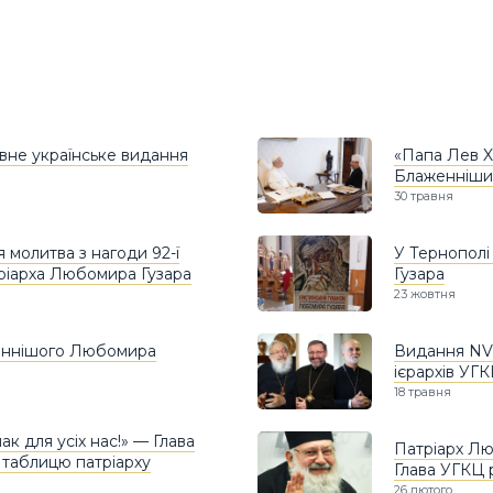
вне українське видання
«Папа Лев X
Блаженніши
30 травня
 молитва з нагоди 92-ї
У Тернополі
тріарха Любомира Гузара
Гузара
23 жовтня
женнішого Любомира
Видання NV 
ієрархів УГ
18 травня
к для усіх нас!» — Глава
Патріарх Лю
 таблицю патріарху
Глава УГКЦ 
26 лютого