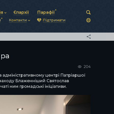
ія
Єпархії
Парафії
и
Контакти
Підтримати
астирська рада
нод
нсово-господарська діяльність
Загальна інформація
ди
ки та комунікації
Глава УГКЦ
ністративні питання
Синоди Єпископів
підрозділи
Трибунал
Патріарша курія
ара
Єпархії та екзархати
204
в адміністративному центрі Патріаршої
ах заходу Блаженніший Святослав
ті ним громадські ініціативи.