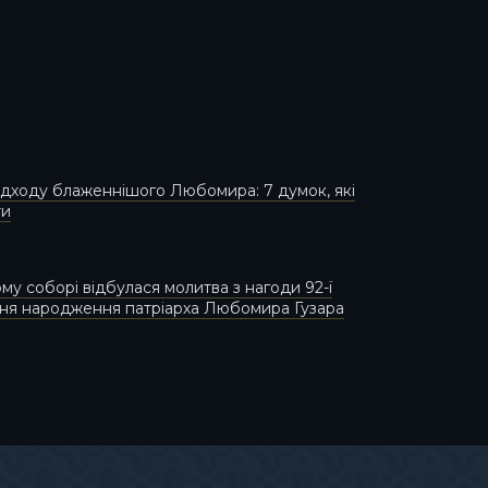
відходу блаженнішого Любомира: 7 думок, які
ти
му соборі відбулася молитва з нагоди 92-ї
 дня народження патріарха Любомира Гузара