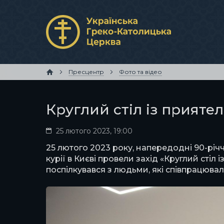
Пресцентр
Фото та відео
Круглий стіл із прияте
25 лютого 2023, 19:00
25 лютого 2023 року, напередодні 90-річ
курії в Києві провели захід «Круглий ст
поспілкувався з людьми, які співпрацюва