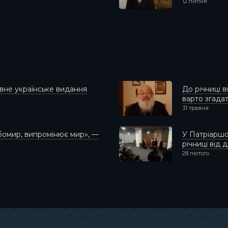
12 липня
вне українське видання
До річниці 
варто згада
31 травня
юбомир, випромінює мир», —
У Патріаршо
річниці від
28 лютого