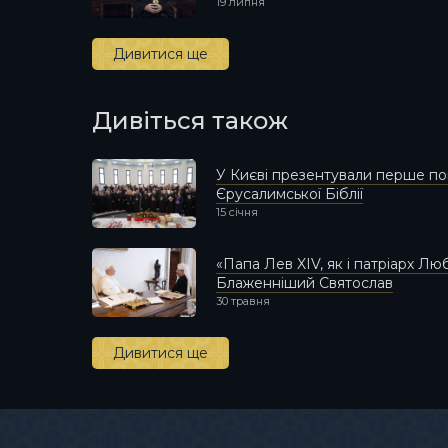
19 липня
Дивитися ще
Дивіться також
У Києві презентували перше по
Єрусалимської Біблії
15 січня
«Папа Лев XIV, як і патріарх Л
Блаженніший Святослав
30 травня
Дивитися ще