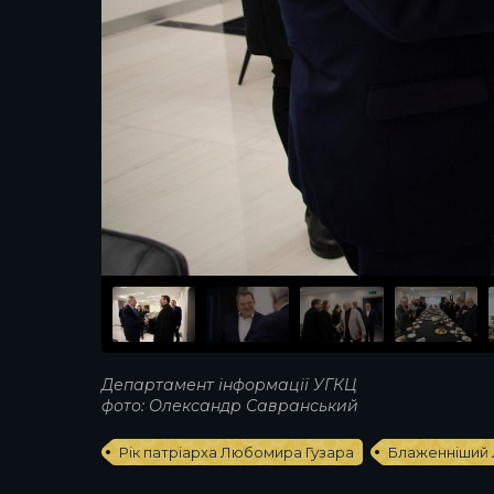
Департамент інформації УГКЦ
фото: Олександр Савранський
Рік патріарха Любомира Гузара
Блаженніший 