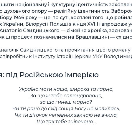
ищити національну і культурну ідентичність захопле
о духовного опору — релігійну ідентичність. Заборо
ору 1946 року — це, по суті, косплей того, що робил
 України, Білорусі і Польщі з кінця XVIII і впродовж у
натолія Свидницького — сімейна хроніка, заснована
 як ці процеси позначилися на Брацлавщині — східно
натолія Свидницького та прочитання цього роману 
співробітник Інституту історії Церкви УКУ Володими
я: під Російською імперією
Україно мати наша, широка та гарна,
За що ж тебе сплюндровано,
за що гинеш марно?
Чи ти рано до схід сонця Богу не молилась,
Чи ти діточок непевних звичаю не вчила,
Що так тебе знівечено…