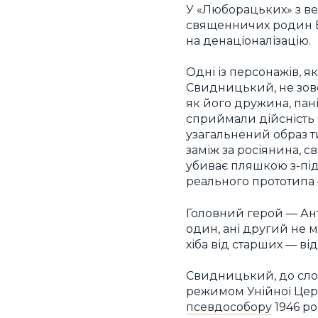
У «Люборацьких» з ве
священничих родин Б
на денаціоналізацію.
Одні із персонажів, я
Свидницький, не зовсі
як його дружина, пан
сприймали дійсність 
узагальнений образ т
заміж за росіянина, с
убиває пляшкою з-під
реального прототипа 
Головний герой — Ант
один, ані другий не м
хіба від старших — від
Свидницький, до слов
режимом Унійної Цер
псевдособору
1946 ро