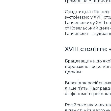
громаді на Вінниччин
Свидницькі і Ганчев
зустрічаємо у XVIII ст
Ганчевських у XVIII с
от Ковельський декан,
Ганчевські — з україн
XVIII століття
Брацлавщина, до якої 
переважно греко-като
церкви.
Внаслідок російських 
лише п’ять. Насправді
як феномен греко-кат
Російське насилля на 
в пам’яті місцевого у