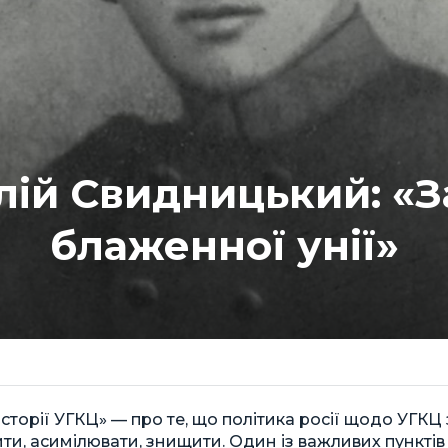
лій Свидницький: «За
блаженної унії»
 історії УГКЦ» — про те, що політика росії щодо УГК
и, асимілювати, знищити. Один із важливих пунктів