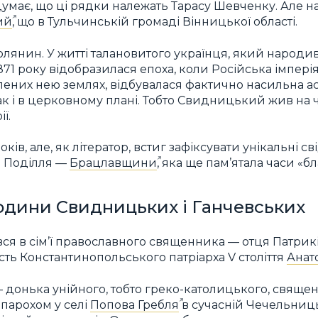
одумає, що ці рядки належать Тарасу Шевченку. Але на
ий
, що в Тульчинській громаді Вінницької області.
нин. У житті талановитого українця, який народив
71 року відобразилася епоха, коли Російська імпері
плених нею землях, відбувалася фактично насильна а
так і в церковному плані. Тобто Свидницький жив на
ї.
ів, але, як літератор, встиг зафіксувати унікальні св
о Поділля —
Брацлавщини
, яка ще пам’ятала часи «бл
одини Свидницьких і Ганчевських
я в сім’ї православного священника — отця Патрик
сть Константинопольського патріарха V століття
Анат
— донька унійного, тобто греко-католицького, свяще
 парохом у селі
Попова Гребля
в сучасній Чечельниц