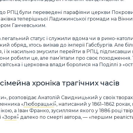
у до РПЦ були переведені парафіяни церкви Покрови
чаківка теперішньої Ладижинської громади на Вінн
ром Ганчевським.
а легальний статус і служили вдома чи в римо-катол
й обряд, хтось виїхав до імперії Габсбургів. Але б
я, і їх насильно змусили перейти в РПЦ, підписавши
І вони робили це, але пам’ятали про своє походження
 світська і церковна влади боролися на Поділлі з «ост
сімейна хроніка трагічних часів
и», розповідає Анатолій Свидницький у своїх творах.
менника «
Люборацькі
», написаний у 1861–1862 роках,
кою, а Іван Франко, зусиллями якого у 1886 році тві
 «
Зоря
» далеко по смерті автора, — «першим реалі