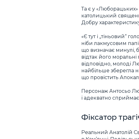
Та є у «Люборацьких» 
католицький священни
Добру характеристик
«Є тут і „тіньовий“ г
ніби лакмусовим папі
що визначає минулі, 
відтак його моральні
відповідно, молоді Лю
найбільше зберегла н
що провістить Апокалі
Персонаж Антосьо Люб
і адекватно сприймає 
Фіксатор трагі
Реальний Анатолій С