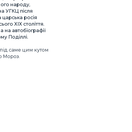
ного народу,
на УГКЦ після
а царська росія
сього XIX століття.
 на автобіографії
му Поділлі.
під саме цим кутом
р Мороз.