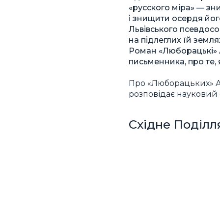
«русского міра» — зн
і знищити осердя йог
Львівського псевдособ
на підлеглих їй землях
Роман «Люборацькі» А
письменника, про те,
Про «Люборацьких» А
розповідає науковий 
Східне Поділл