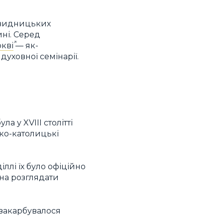
Свидницьких
ні. Серед
кві
— як-
уховної семінарії.
а у XVIII столітті
ко-католицькі
іллі їх було офіційно
жна розглядати
 закарбувалося