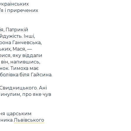
українських
я і приречених
ія, Патрикій
дужість. Інші,
рона Ганчевська,
ьких, Мася, —
рися, яку віддали
 він, напившись,
нок. Тимоха має
олівка біля Гайсина.
 Свидницького. Ані
 минулим, про яке чув
ння царським
дника
Львівського