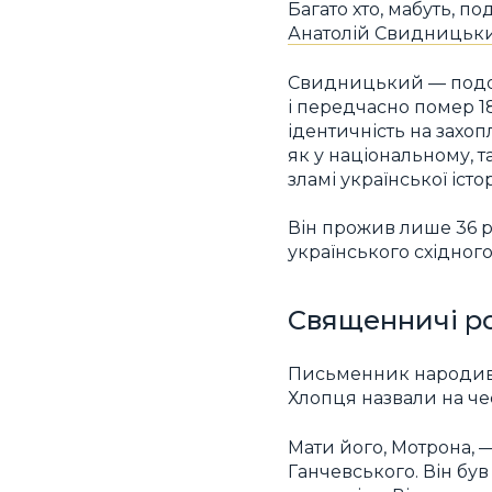
Багато хто, мабуть, п
Анатолій Свидницьк
Свидницький — подоля
і передчасно помер 18
ідентичність на захо
як у національному, 
зламі української історі
Він прожив лише 36 рок
українського східног
Священничі р
Письменник народивс
Хлопця назвали на че
Мати його, Мотрона, 
Ганчевського. Він був