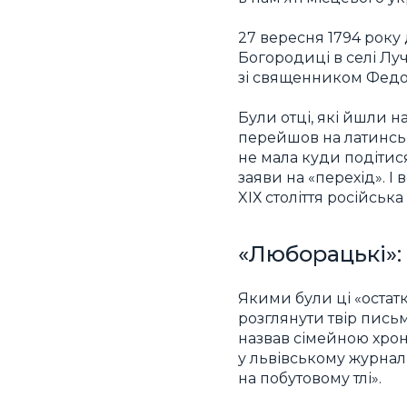
27 вересня 1794 рок
Богородиці в селі Лу
зі священником Федо
Були отці, які йшли н
перейшов на латинськи
не мала куди подітис
заяви на «перехід». 
XІХ століття російська
«Люборацькі»: 
Якими були ці «остатк
розглянути твір пись
назвав сімейною хроні
у львівському журналі
на побутовому тлі».