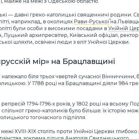
і, майже на межі з Одеською областю.
ські — давні греко-католицькі священничі родини. 
олітті, наприклад, в околицях
Рави-Руської
на Львівщи
толітті були особи з високими посадами в
Унійній Цер
 Луцький архипресвітер, Київський офіціал, ректор д
ської шляхти, освічені люди з еліт Унійної Церкви.
: «русскій мір» на Брацлавщині
належало біля трьох чвертей сучасної Вінниччини, бул
лицькою. У 1788 році на Брацлавщині діяли 984 гре
репресій 1794-1796-х років, у 1802 році на всьому Под
 спільнот греко-католиків було більше: їх історію мо
олицького тогочасного підпілля.
межі XVIII-XIX століть проти Унійної Церкви глибоко
країнства, зокрема дідуся Анатолія Свидницького.