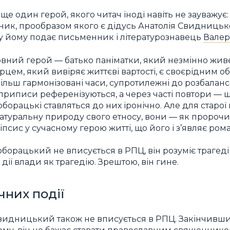
ще один герой, якого читач іноді навіть не зауважує:
к, прообразом якого є дідусь Анатолія Свидницько
у йому подає письменник і літературознавець
Валер
оловний герой — батько паніматки, який незмінно живе
рцем, який вивіряє життєві вартості, є своєрідним 
більш гармонізовані часи, супротилежні до розбаланс
 приписи референізуються, а через часті повтори — 
борацькі ставляться до них іронічно. Але для старої 
атуральну природу свого етносу, вони — як пророчи
псис у сучасному герою житті, що його і з’являє рома
орацький не вписується в РПЦ, він розуміє трагед
дії влади як трагедію. Зрештою, він гине.
чних події
видницький також не вписується в РПЦ. Закінчивши