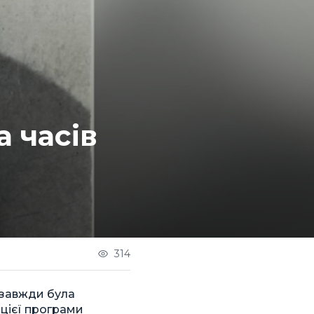
 часів
314
Ц завжди була
 цієї програми