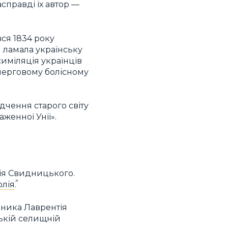
справді їх автор —
ся 1834 року
я ламала українську
симіляція українців
 черговому болісному
ідчення старого світу
аженної Унії».
ія Свидницького.
олія
.
нника Лаврентія
ькій селищній