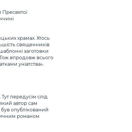
 Пресвятої
иччині
ицьких храмах. Хтось
ільшість священників
 шаблонні заготовки
. Тож впродовж всього
атками уніатства».
 Тут передусім слід
 який автор сам
р був опублікований
стичним романом