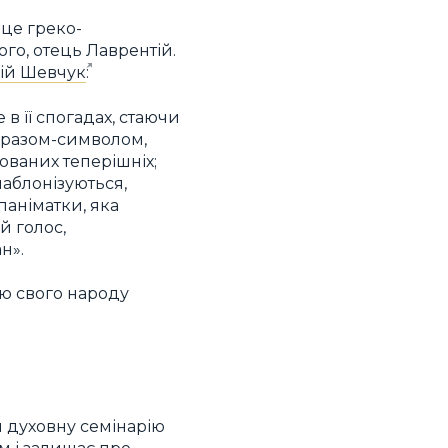
 це греко-
го, отець Лаврентій.
ій Шевчук
:
 в її спогадах, стаючи
образом-символом,
ованих теперішніх;
шаблонізуються,
паніматки, яка
й голос,
н».
ію свого народу
 духовну семінарію