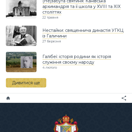
(Не)забута святиня: Канівська
архимандрія та її школа у XVIII та XIX
століттях
22 травня
Нестайки: священнича династія УГКЦ
із Галичини
27 березня
Галібеї: історія родини як історія
служіння своєму народу
4 лютого
Дивитися ще