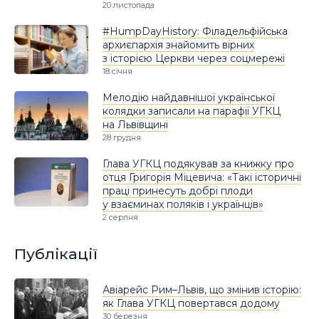
20 листопада
#HumpDayHistory: Філадельфійська
архиєпархія знайомить вірних
з історією Церкви через соцмережі
18 січня
Мелодію найдавнішої української
колядки записали на парафії УГКЦ
на Львівщині
28 грудня
Глава УГКЦ подякував за книжку про
отця Григорія Міцевича: «Такі історичні
праці принесуть добрі плоди
у взаєминах поляків і українців»
2 серпня
Публікації
Авіарейс Рим–Львів, що змінив історію:
як Глава УГКЦ повертався додому
30 березня