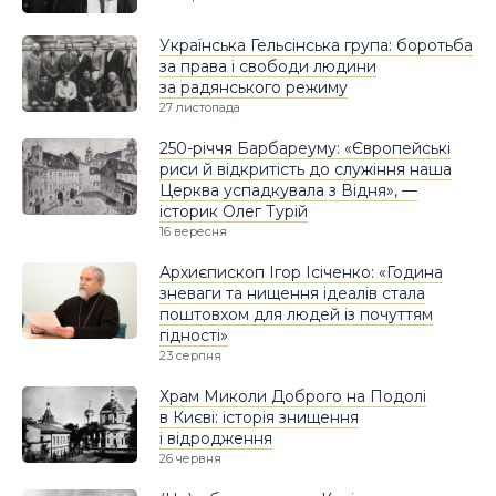
Українська Гельсінська група: боротьба
за права і свободи людини
за радянського режиму
27 листопада
250-річчя Барбареуму: «Європейські
риси й відкритість до служіння наша
Церква успадкувала з Відня», —
історик Олег Турій
16 вересня
Архиєпископ Ігор Ісіченко: «Година
зневаги та нищення ідеалів стала
поштовхом для людей із почуттям
гідності»
23 серпня
Храм Миколи Доброго на Подолі
в Києві: історія знищення
і відродження
26 червня