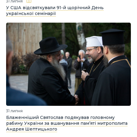
31 липня
У США відсвяткували 91-й щорічний День
української семінарії
31 липня
Блаженніший Святослав подякував головному
рабину України за вшанування пам’яті митрополита
Андрея Шептицького