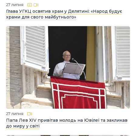
27 липня
Глава УГКЦ освятив храм у Делятині: «Народ будує
храми для свого майбутнього»
27 липня
Папа Лев XIV привітав молодь на Ювілеї та закликав
до миру у світі