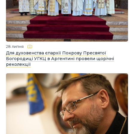
28 липня
Для духовенства єпархії Покрову Пресвятої
Богородиці УГКЦ в Аргентині провели щорічні
реколекції