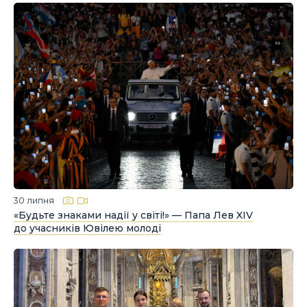
30 липня
«Будьте знаками надії у світі!» — Папа Лев XIV
до учасників Ювілею молоді