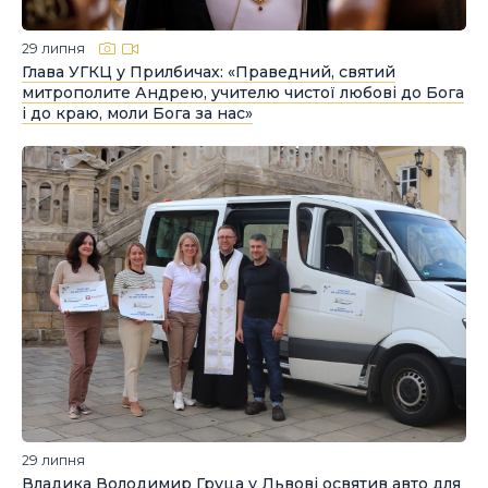
29 липня
Глава УГКЦ у Прилбичах: «Праведний, святий
митрополите Андрею, учителю чистої любові до Бога
і до краю, моли Бога за нас»
29 липня
Владика Володимир Груца у Львові освятив авто для