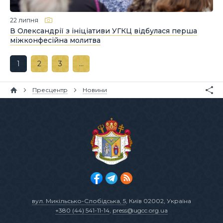
22 липня
В Олександрії з ініціативи УГКЦ відбулася перша
міжконфесійна молитва
1
2
3
…
Пресцентр
Новини
вул. Микільсько-Слобідська, 5
, Київ 02002, Україна
+380 (44) 541-11-14
,
press@ugcc.org.ua