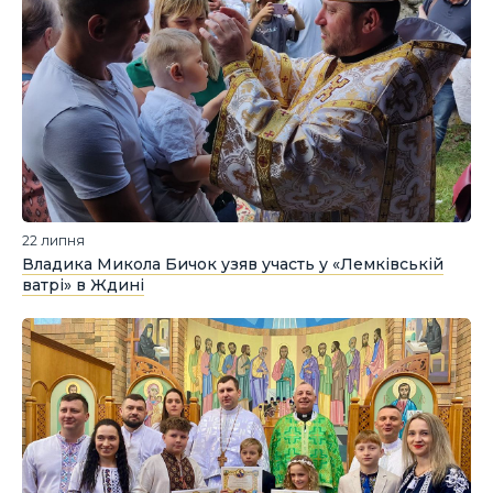
22 липня
Владика Микола Бичок узяв участь у «Лемківській
ватрі» в Ждині