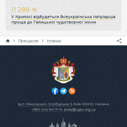
11 288
У Крилосі відбудеться Всеукраїнська патріарша
проща до Галицької чудотворної ікони
Пресцентр
Новини
вул. Микільсько-Слобідська, 5
, Київ 02002, Україна
+380 (44) 541-11-14
,
press@ugcc.org.ua