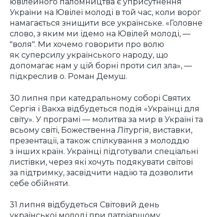
ювілейного паломництва є уприсутнення
України на Ювілеї молоді в той час, коли ворог
намагається знищити все українське. «Головне
слово, з яким ми їдемо на Ювілей молоді, —
"воля". Ми хочемо говорити про волю
як суперсилу українського народу, що
допомагає нам у цій борні проти сил зла», —
підкреслив о. Роман Демуш.
30 липня при катедральному соборі Святих
Сергія і Вакха відбудеться подія «Українці для
світу». У програмі — молитва за мир в Україні та
всьому світі, Божественна Літургія, виставки,
презентації, а також спілкування з молоддю
з інших країн. Українці підготували спеціальні
листівки, через які хочуть подякувати світові
за підтримку, засвідчити надію та дозволити
себе обійняти.
31 липня відбудеться Світовий день
української молоді при патріаршому