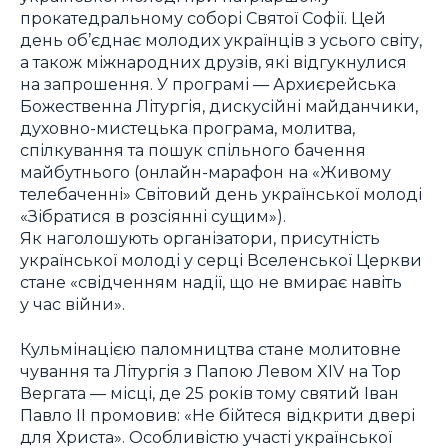
прокатедральному соборі Святої Софії. Цей
день об’єднає молодих українців з усього світу,
а також міжнародних друзів, які відгукнулися
на запрошення. У програмі — Архиєрейська
Божественна Літургія, дискусійні майданчики,
духовно-мистецька програма, молитва,
спілкування та пошук спільного бачення
майбутнього (онлайн-марафон на «Живому
телебаченні» Світовий день української молоді
«Зібратися в розсіянні сущим»).
Як наголошують організатори, присутність
української молоді у серці Вселенської Церкви
стане «свідченням надії, що не вмирає навіть
у час війни».
Кульмінацією паломництва стане молитовне
чування та Літургія з Папою Левом XIV на Тор
Вергата — місці, де 25 років тому святий Іван
Павло ІІ промовив: «Не бійтеся відкрити двері
для Христа». Особливістю участі української