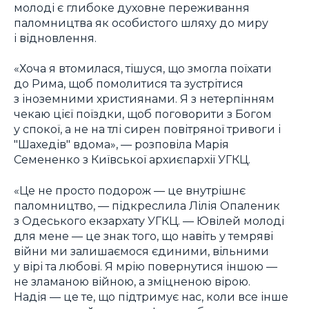
молоді є глибоке духовне переживання
паломництва як особистого шляху до миру
і відновлення.
«Хоча я втомилася, тішуся, що змогла поїхати
до Рима, щоб помолитися та зустрітися
з іноземними християнами. Я з нетерпінням
чекаю цієї поїздки, щоб поговорити з Богом
у спокої, а не на тлі сирен повітряної тривоги і
"Шахедів" вдома», — розповіла Марія
Семененко з Київської архиєпархії УГКЦ.
«Це не просто подорож — це внутрішнє
паломництво, — підкреслила Лілія Опаленик
з Одеського екзархату УГКЦ. — Ювілей молоді
для мене — це знак того, що навіть у темряві
війни ми залишаємося єдиними, вільними
у вірі та любові. Я мрію повернутися іншою —
не зламаною війною, а зміцненою вірою.
Надія — це те, що підтримує нас, коли все інше