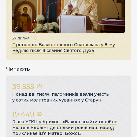
27 липня
Проповідь Блаженнішого Святослава у 8-му
неділю після Зіслання Святого Духа
Читають
39 555
Понад дві тисячі паломників взяли участь
у сотих молитовних чуваннях у Старуні
19 449
Глава УГКЦ у Крилосі: «Важко знайти подібне
місце в Україні, де стільки років наш народ
прикликає ім’я Матері Божої»