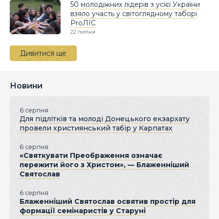
50 молодіжних лідерів з усієї України
взяло участь у світоглядному таборі
ProЛІС
22 липня
Дивитися ще
Новини
6 серпня
Для підлітків та молоді Донецького екзархату
провели християнський табір у Карпатах
6 серпня
«Святкувати Преображення означає
пережити його з Христом», — Блаженніший
Святослав
6 серпня
Блаженніший Святослав освятив простір для
формації семінаристів у Старуні