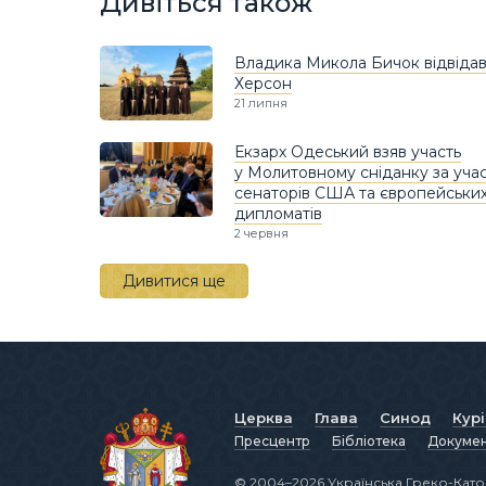
Дивіться також
Владика Микола Бичок відвіда
Херсон
21 липня
Екзарх Одеський взяв участь
у Молитовному сніданку за уча
сенаторів США та європейськи
дипломатів
2 червня
Дивитися ще
Церква
Глава
Синод
Кур
Пресцентр
Бібліотека
Докуме
© 2004–2026 Українська Греко-Като