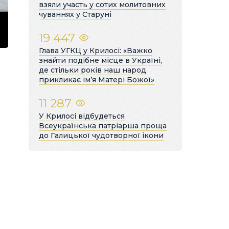
взяли участь у сотих молитовних
чуваннях у Старуні
19 447
Глава УГКЦ у Крилосі: «Важко
знайти подібне місце в Україні,
де стільки років наш народ
прикликає ім’я Матері Божої»
11 287
У Крилосі відбудеться
Всеукраїнська патріарша проща
до Галицької чудотворної ікони