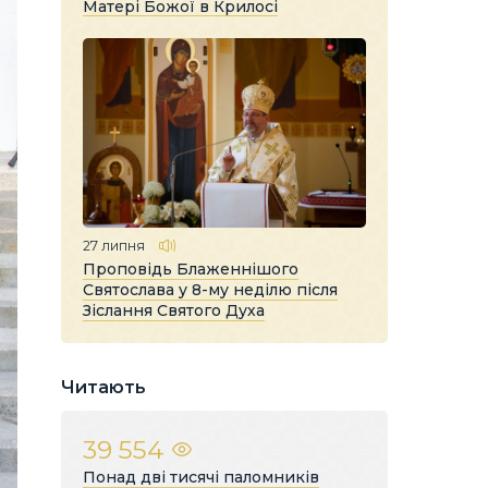
Матері Божої в Крилосі
27 липня
Проповідь Блаженнішого
Святослава у 8-му неділю після
Зіслання Святого Духа
Читають
39 554
Понад дві тисячі паломників