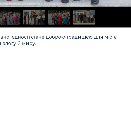
овної єдності стане доброю традицією для міста
іалогу й миру.