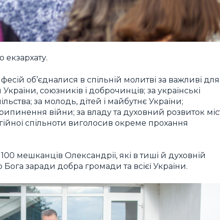
 екзархату.
фесій об’єдналися в спільній молитві за важливі для
України, союзників і доброчинців; за українські
пільства; за молодь, дітей і майбутнє України;
ипинення війни; за владу та духовний розвиток міс
ігійної спільноти виголосив окреме прохання
100 мешканців Олександрії, які в тиші й духовній
Бога заради добра громади та всієї України.