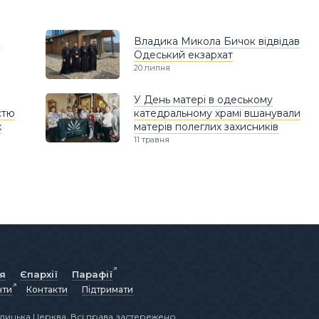
в
Владика Микола Бичок відвідав
Одеський екзархат
20 липня
У День матері в одеському
стю
катедральному храмі вшанували
х
матерів полеглих захисників
11 травня
ія
Єпархії
Парафії
нти
Контакти
Підтримати
лицька Церква. Всі права застережено.