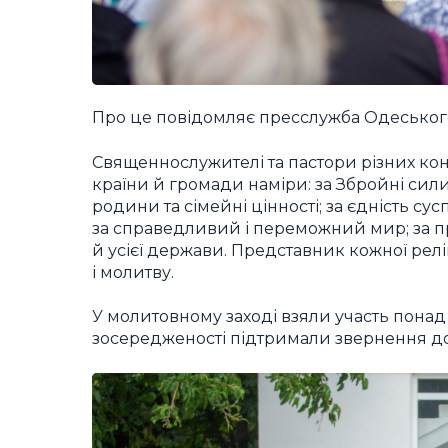
Про це повідомляє пресслужба Одеського
Священнослужителі та пастори різних кон
країни й громади наміри: за Збройні сили 
родини та сімейні цінності; за єдність сус
за справедливий і переможний мир; за пр
й усієї держави. Представник кожної рел
і молитву.
У молитовному заході взяли участь понад 
зосередженості підтримали звернення до 