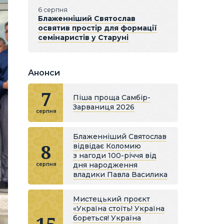
6 серпня
Блаженніший Святослав
освятив простір для формації
семінаристів у Старуні
Анонси
7
Піша проща Самбір-
Зарваниця 2026
серпня
Блаженніший Святослав
8
відвідає Коломию
з нагоди 100-річчя від
дня народження
серпня
владики Павла Василика
Мистецький проєкт
«Україна стоїть! Україна
бореться! Україна