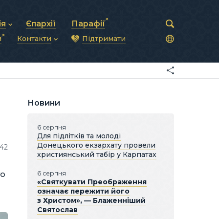
ія
Єпархії
Парафії
и
Контакти
Підтримати
астирська рада
нод
нсово-господарська діяльність
Загальна інформація
ди
ки та комунікації
Глава УГКЦ
ністративні питання
Синоди Єпископів
підрозділи
Трибунал
Патріарша курія
Новини
Єпархії та екзархати
6 серпня
Для підлітків та молоді
Донецького екзархату провели
42
християнський табір у Карпатах
го
6 серпня
«Святкувати Преображення
означає пережити його
з Христом», — Блаженніший
Святослав