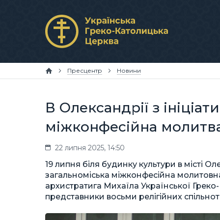
Пресцентр
Новини
В Олександрії з ініціа
міжконфесійна молитв
22 липня 2025, 14:50
19 липня біля будинку культури в місті О
загальноміська міжконфесійна молитовна 
архистратига Михаїла Української Греко-
представники восьми релігійних спільнот 