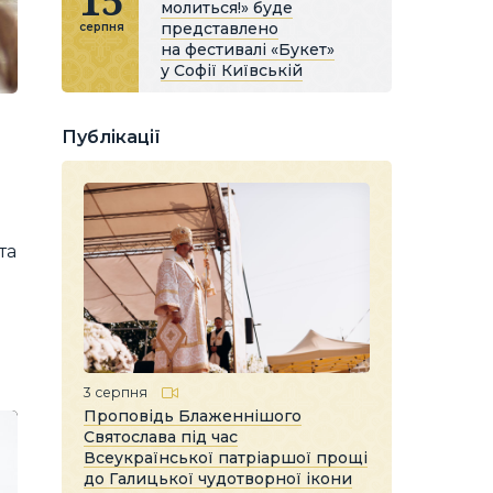
15
молиться!» буде
представлено
серпня
на фестивалі «Букет»
у Софії Київській
Публікації
та
3 серпня
Проповідь Блаженнішого
Святослава під час
Всеукраїнської патріаршої прощі
до Галицької чудотворної ікони