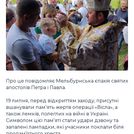
Про це повідомляє Мельбурнська єпахія святих
апостолів Петра і Павла.
19 липня, перед відкриттям заходу, присутні
вшанували памʼять жертв операції «Вісла», а
також лемків, полеглих на війні в Україні.
Символом цієї памʼяті стали удари дзвону та
запалені лампадки, які учасники поклали біля
пропам’ятного хреста.