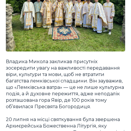
Владика Микола закликав присутніх
зосередити увагу на важливості передавання
віри, культури та мови, щоб не втратити
багатства лемківської спадщини. Він зауважив,
що «Лемківська ватра» — це не лише культурна
подія, а й духовне пережиття, адже неподалік
розташована гора Явір, де 100 років тому
об’явилася Пресвята Богородиця.
20 липня на місці святкування була звершена
Архиєрейська Божественна Літургія, яку