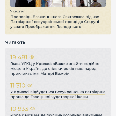
7 серпня
Проповідь Блаженнішого Святослава під час
Патріаршої всеукраїнської прощі до Старуні
у свято Преображення Господнього
Читають
19 481
Глава УГКЦ у Крилосі: «Важко знайти подібне
місце в Україні, де стільки років наш народ
прикликає ім’я Матері Божої»
11 310
У Крилосі відбудеться Всеукраїнська патріарша
проща до Галицької чудотворної ікони
10 933
«Гора є місцем, де людина особливо відкриває