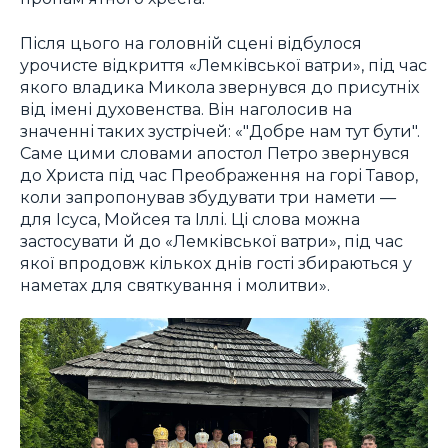
Після цього на головній сцені відбулося
урочисте відкриття «Лемківської ватри», під час
якого владика Микола звернувся до присутніх
від імені духовенства. Він наголосив на
значенні таких зустрічей: «"Добре нам тут бути".
Саме цими словами апостол Петро звернувся
до Христа під час Преображення на горі Тавор,
коли запропонував збудувати три намети —
для Ісуса, Мойсея та Іллі. Ці слова можна
застосувати й до «Лемківської ватри», під час
якої впродовж кількох днів гості збираються у
наметах для святкування і молитви».