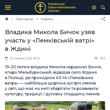
Пресцентр
Новини
Владика Микола Бичок узяв
участь у «Лемківській ватрі»
в Ждині
233
22 липня 2025, 18:12
19–20 липня владика Микола кардинал Бичок,
єпарх Мельбурнський, відвідав село Ждиня
в Польщі, де проходила 43-тя «Лемківська
ватра» — найбільша щорічна зустріч лемків
у світі, що має на меті зберігати та розвивати
культуру, традиції і духовну спадщину лемків.