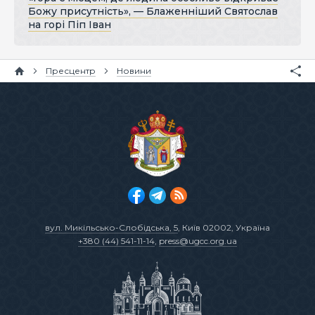
Божу присутність», — Блаженніший Святослав
на горі Піп Іван
Пресцентр
Новини
вул. Микільсько-Слобідська, 5
, Київ 02002, Україна
+380 (44) 541-11-14
,
press@ugcc.org.ua