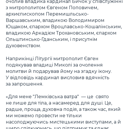
очолив владика кардинал Бичок у співслужінні
з митрополитом Євгеном Поповичем,
архиєпископом Перемишльсько-
Варшавським, владикою Володимиром
Ющаком, єпархом Вроцлавсько-Кошалінським,
владикою Аркадієм Трохановським, єпархом
Ольштинсько-Гданським, і присутнім
духовенством.
Наприкінці Літургії митрополит Євген
подякував владиці Миколі за очолення
молитви й подарував йому на згадку ікону.
У відповідь кардинал висловив вдячність
за запрошення.
«Для мене "Лемківська ватра" — це свято
не лише для тіла, а насамеред для душі. Це,
радше, проща, духовна подія, а також час, який
ми можемо провести не тільки
насолоджуючись мистецькими виступами, а й
щиро спілкуючись, що підтримує та єднає.