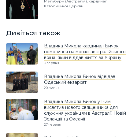
Мельбурн (Австралія), кардинал
Католицької Церкви
Дивіться також
Владика Микола кардинал Бичок
помолився на могилі австралійського
воїна, який віддав життя за Україну
3 серпня
Владика Микола Бичок відвідав
Одеський екзархат
20 липня
Владика Микола Бичок у Римі
висвятив нового священника для
служіння українцям в Австралії, Новій
Зеландії та Океанії
27 червня