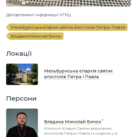
Департамент інформації УГКЦ
Мельбурнська єпархія святих апостолів Петра і Павла
Владика Миколай Бичок
Локації
Мельбурнська єпархія святих
апостолів Петра і Павла
Персони
Владика Миколай Бичок
Єпископ Єпархії Святих верховних
апостолів Петра і Павла із осідком у м.