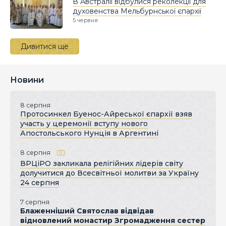
В Австралії відбулися реколекції для
духовенства Мельбурнської єпархії
5 червня
Дивитися ще
Новини
8 серпня
Протосинкел Буенос-Айреської єпархії взяв
участь у церемонії вступу нового
Апостольського Нунція в Аргентині
8 серпня
ВРЦіРО закликала релігійних лідерів світу
долучитися до Всесвітньої молитви за Україну
24 серпня
7 серпня
Блаженніший Святослав відвідав
відновлений монастир Згромадження сестер