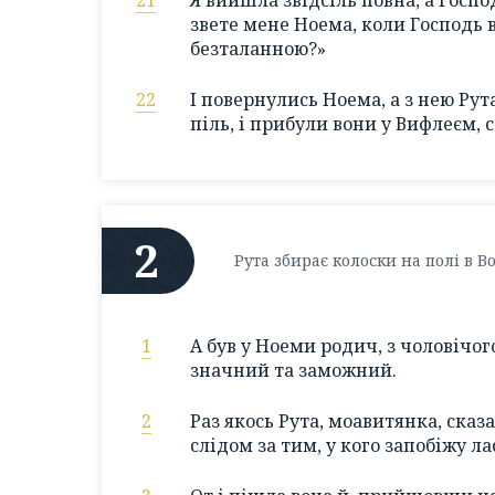
21
Я вийшла звідсіль повна, а Госп
звете мене Ноема, коли Господь 
безталанною?»
22
І повернулись Ноема, а з нею Рут
піль, і прибули вони у Вифлеєм,
2
Рута збирає колоски на полі в В
1
А був у Ноеми родич, з чоловічого
значний та заможний.
2
Раз якось Рута, моавитянка, сказ
слідом за тим, у кого запобіжу лас