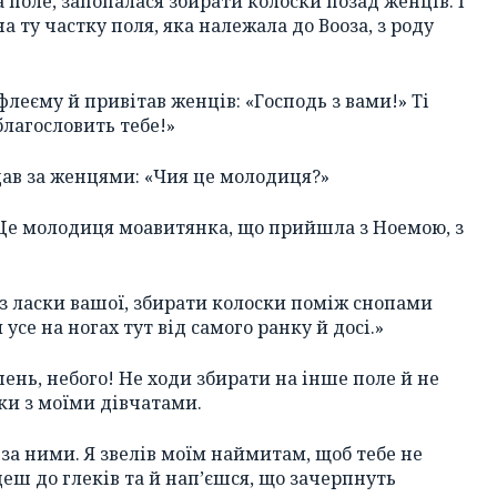
 поле, запопалася збирати колоски позад женців. І
а ту частку поля, яка належала до Вооза, з роду
флеєму й привітав женців: «Господь з вами!» Ті
благословить тебе!»
дав за женцями: «Чия це молодиця?»
«Це молодиця моавитянка, що прийшла з Ноемою, з
 з ласки вашої, збирати колоски поміж снопами
усе на ногах тут від самого ранку й досі.»
шень, небого! Не ходи збирати на інше поле й не
чки з моїми дівчатами.
 за ними. Я звелів моїм наймитам, щоб тебе не
деш до глеків та й нап’єшся, що зачерпнуть