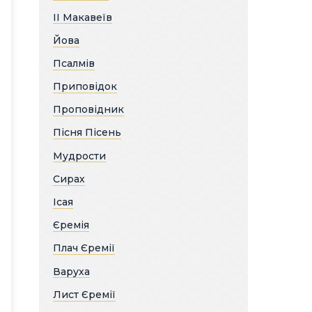
ІІ Макавеїв
Йова
Псалмів
Приповідок
Проповідник
Пісня Пісень
Мудрости
Сирах
Ісая
Єремія
Плач Єремії
Варуха
Лист Єремії