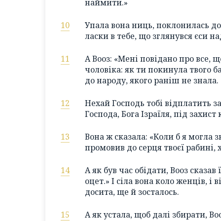
наймити.»
10
Упала вона ниць, поклонилась до
ласки в тебе, що зглянувся єси н
11
А Вооз: «Мені повідано про все, 
чоловіка: як ти покинула твого б
до народу, якого раніш не знала.
12
Нехай Господь тобі відплатить за
Господа, Бога Ізраїля, під захист
13
Вона ж сказала: «Коли б я могла з
промовив до серця твоєї рабині, хо
14
А як був час обідати, Вооз сказав
оцет.» І сіла вона коло женців, і 
досита, ще й зосталось.
15
А як устала, щоб далі збирати, В