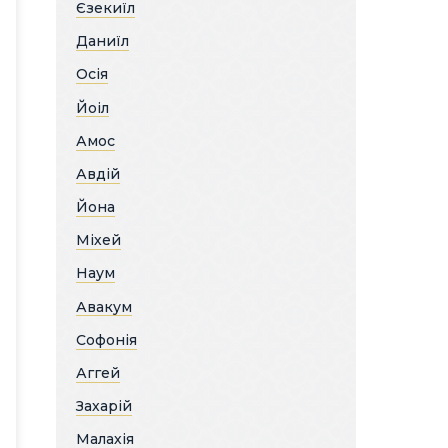
Єзекиїл
Даниїл
Осія
Йоіл
Амос
Авдій
Йона
Міхей
Наум
Авакум
Софонія
Аггей
Захарій
Малахія