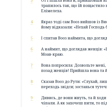
3
От і пішла вона й, прийшовши на
трапилось так, що їй пощастило н
Елімелеха.
4
Якраз тоді сам Вооз вийшов із Ви
йому відказали: «Нехай Господь 
5
І спитав Вооз наймита, що догля
6
А наймит, що доглядав женців: 
Моав-краю.
7
Вона попросила: Дозвольте мені,
позад женців! Прийшла вона та й 
8
Сказав Вооз до Рути: «Слухай, ли
переходь звідси; зостанься туте
9
Дивись, де вони жнуть, та й ходи
чіпали. А як захочеш пити, то пі