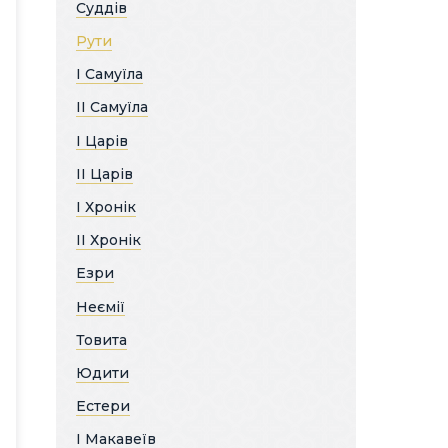
Суддів
Рути
І Самуїла
ІІ Самуїла
І Царів
ІІ Царів
І Хронік
ІІ Хронік
Езри
Неємії
Товита
Юдити
Естери
І Макавеїв