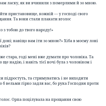
 вам ласку, як ви вчинили з померлими й зо мною.
йти пристановище, кожній — у господі свого
ощання. Та вони стали плакати вголос
о з тобою до твого народу!»
ї доні; навіщо вам іти зо мною?» Хіба в моєму лоні
віків?
 вже стара, годі мені вже думати про чоловіка. Та
 ще надію, і навіть тієї ночі була з чоловіком і
ни підростуть, та стримуватись і не виходити
о б вельми гірко задля вас, бо рука Господня проти
вголос. Орпа поцілувала на прощання свою