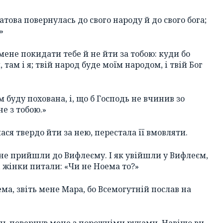
атова повернулась до свого народу й до свого бога;
»
 мене покидати тебе й не йти за тобою: куди бо
 там і я; твій народ буде моїм народом, і твій Бог
м буду похована, і, що б Господь не вчинив зо
е з тобою.»
ася твердо йти за нею, перестала її вмовляти.
 не прийшли до Вифлеєму. І як увійшли у Вифлеєм,
 і жінки питали: «Чи не Ноема то?»
ема, звіть мене Мара, бо Всемогутній послав на