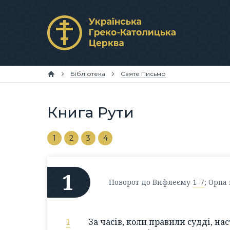
Бібліотека
Святе Письмо
Книга Рути
1
2
3
4
1
Поворот до Вифлеєму
1–7
; Орпа
1
За часів, коли правили судді, на