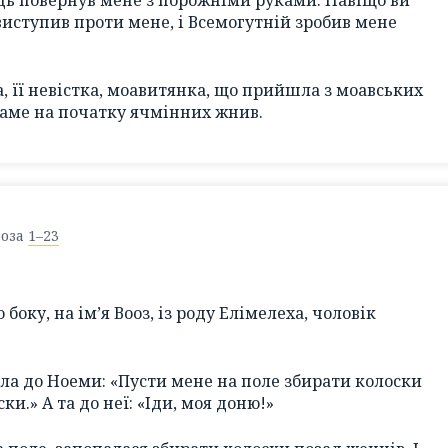
одь повернув мене з порожніми руками. Навіщо ви
виступив проти мене, і Всемогутній зробив мене
а, її невістка, моавитянка, що прийшла з моавських
 саме на початку ячмінних жнив.
ооза
1–23
 боку, на ім’я Вооз, із роду Елімелеха, чоловік
ала до Ноеми: «Пусти мене на поле збирати колоски
ки.» А та до неї: «Іди, моя доню!»