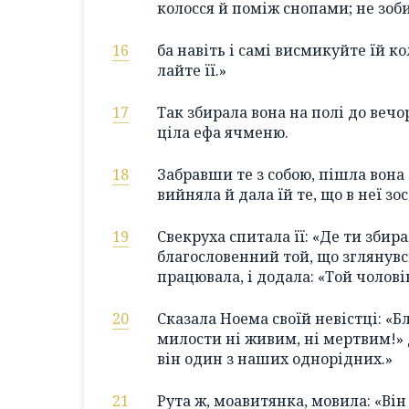
колосся й поміж снопами; не зоби
16
ба навіть і самі висмикуйте їй кол
лайте її.»
17
Так збирала вона на полі до вечо
ціла ефа ячменю.
18
Забравши те з собою, пішла вона 
вийняла й дала їй те, що в неї зо
19
Свекруха спитала її: «Де ти збир
благословенний той, що зглянувсь
працювала, і додала: «Той чоловік
20
Сказала Ноема своїй невістці: «Б
милости ні живим, ні мертвим!» 
він один з наших однорідних.»
21
Рута ж, моавитянка, мовила: «Він