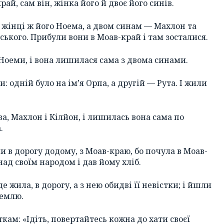
й, сам він, жінка його й двоє його синів.
, жінці ж його Ноема, а двом синам — Махлон та
ського. Прибули вони в Моав-край і там зосталися.
Ноеми, і вона лишилася сама з двома синами.
одній було на ім’я Орпа, а другій — Рута. І жили
а, Махлон і Кілйон, і лишилась вона сама по
.
и в дорогу додому, з Моав-краю, бо почула в Моав-
ад своїм народом і дав йому хліб.
де жила, в дорогу, а з нею обидві її невістки; і йшли
землю.
ткам: «Ідіть, повертайтесь кожна до хати своєї