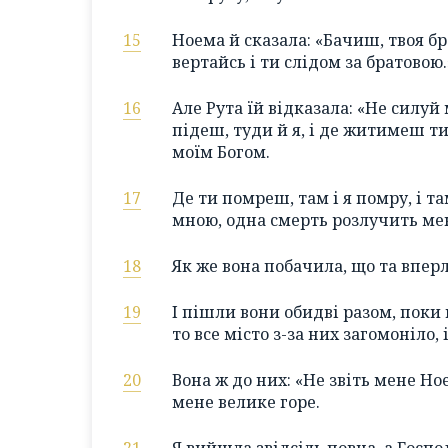
15
Ноема й сказала: «Бачиш, твоя бр
вертайсь і ти слідом за братовою.
16
Але Рута їй відказала: «Не силуй
підеш, туди й я, і де житимеш ти,
моїм Богом.
17
Де ти помреш, там і я помру, і та
мною, одна смерть розлучить мен
18
Як же вона побачила, що та вперл
19
І пішли вони обидві разом, поки
то все місто з-за них загомоніло,
20
Вона ж до них: «Не звіть мене Но
мене велике горе.