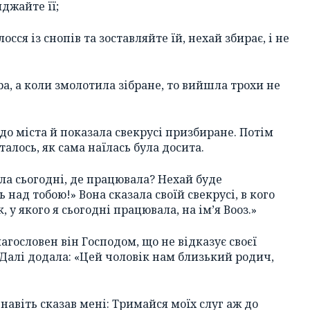
джайте її;
осся із снопів та зоставляйте їй, нехай збирає, і не
ра, а коли змолотила зібране, то вийшла трохи не
до міста й показала свекрусі призбиране. Потім
сталось, як сама наїлась була досита.
ала сьогодні, де працювала? Нехай буде
 над тобою!» Вона сказала своїй свекрусі, в кого
, у якого я сьогодні працювала, на ім’я Вооз.»
лагословен він Господом, що не відказує своєї
Далі додала: «Цей чоловік нам близький родич,
 навіть сказав мені: Тримайся моїх слуг аж до