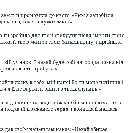
 землі й промовила до нього: «Чим я запобігла
адо мною, хоч я й чужоземка?»
що ти зробила для твоєї свекрухи після смерти твого
атька й твою матір і твою батьківщину, і прийшла
 твій учинок! І нехай буде тобі нагорода повна від
 крил якого ти прибула.»
найти ласку в тебе, мій пане! Бо ти мене потішив і
ч я й не варта ні однієї з твоїх слугинь.»
 їй: «Іди лишень сюди й їж хліб і вмочай шматок в
він подав їй праженого зерна; і вона їла й наїлась
ооз дав своїм наймитам наказ: «Нехай збирає