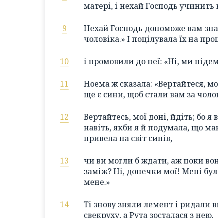
матері, і нехай Господь учинить
9
Нехай Господь допоможе вам зна
чоловіка.» І поцілувала їх на пр
10
і промовили до неї: «Ні, ми підем
11
Ноема ж сказала: «Вертайтеся, мо
ще є сини, щоб стали вам за чоло
12
Вертайтесь, мої доні, йдіть; бо я
навіть, якби я й подумала, що маю
привела на світ синів,
13
чи ви могли б ждати, аж поки во
заміж? Ні, донечки мої! Мені бул
мене.»
14
Ті знову зняли лемент і ридали 
свекруху, а Рута зосталася з нею.