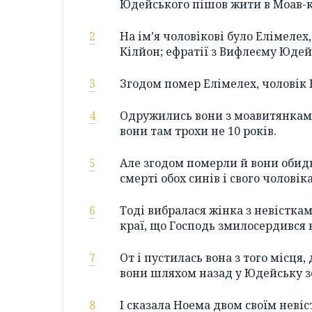
Юдейського пішов жити в Моав-кра
2
На ім’я чоловікові було Елімелех
Кілйон; ефратії з Вифлеєму Юдей
3
Згодом помер Елімелех, чоловік 
4
Одружились вони з моавитянками: 
вони там трохи не 10 років.
5
Але згодом померли й вони обидв
смерті обох синів і свого чоловіка
6
Тоді вибралася жінка з невісткам
краї, що Господь змилосердився н
7
От і пустилась вона з того місця, 
вони шляхом назад у Юдейську 
8
І сказала Ноема двом своїм невіс