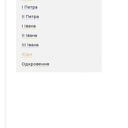
І Петра
ІІ Петра
І Івана
ІІ Івана
ІІІ Івана
Юди
Одкровення