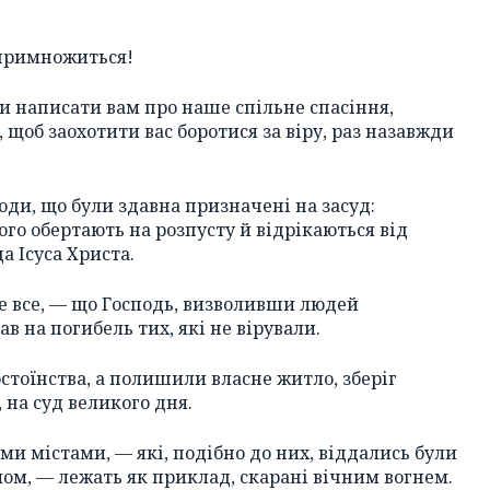
 примножиться!
и написати вам про наше спільне спасіння,
 щоб заохотити вас боротися за віру, раз назавжди
юди, що були здавна призначені на засуд:
ого обертають на розпусту й відрікаються від
а Ісуса Христа.
те все, — що Господь, визволивши людей
ав на погибель тих, які не вірували.
достоїнства, а полишили власне житло, зберіг
 на суд великого дня.
іми містами, — які, подібно до них, віддались були
лом, — лежать як приклад, скарані вічним вогнем.