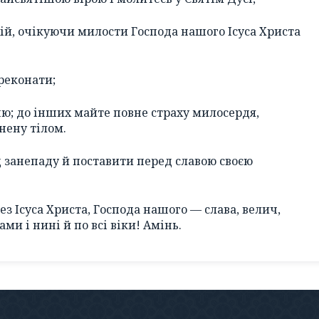
жій, очікуючи милости Господа нашого Ісуса Христа
ереконати;
ю; до інших майте повне страху милосердя,
нену тілом.
ід занепаду й поставити перед славою своєю
з Ісуса Христа, Господа нашого — слава, велич,
ами і нині й по всі віки! Амінь.