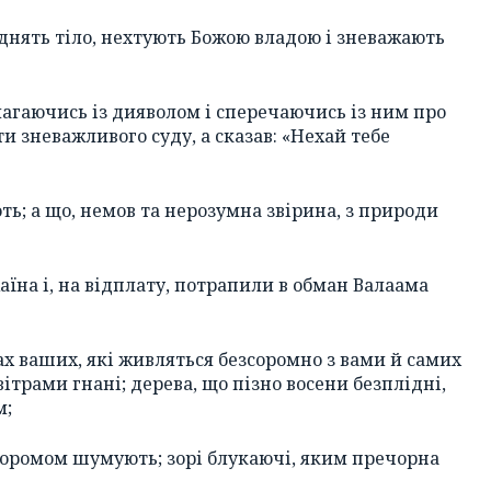
уднять тіло, нехтують Божою владою і зневажають
змагаючись із дияволом і сперечаючись із ним про
и зневажливого суду, а сказав: «Нехай тебе
ють; а що, немов та нерозумна звірина, з природи
аїна і, на відплату, потрапили в обман Валаама
ах ваших, які живляться безсоромно з вами й самих
вітрами гнані; дерева, що пізно восени безплідні,
м;
 соромом шумують; зорі блукаючі, яким пречорна