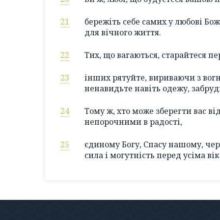
21
бережіть себе самих у любові Бо
для вічного життя.
22
Тих, що вагаються, старайтеся п
23
інших рятуйте, вириваючи з вогн
ненавидьте навіть одежу, забруд
24
Тому ж, хто може зберегти вас в
непорочними в радості,
25
єдиному Богу, Спасу нашому, чере
сила і могутність перед усіма вік