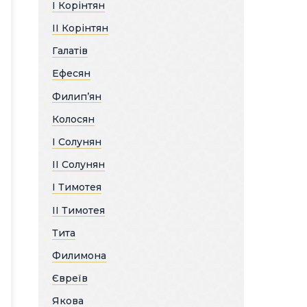
І Корінтян
ІІ Корінтян
Галатів
Ефесян
Филип’ян
Колосян
І Солунян
ІІ Солунян
І Тимотея
ІІ Тимотея
Тита
Филимона
Євреїв
Якова