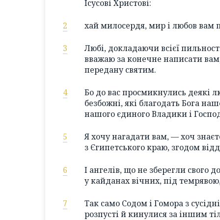
Ісусові Христові:
2
хай милосердя, мир і любов вам
3
Любі, докладаючи всієї пильност
вважаю за конечне написати вам,
передану святим.
4
Бо до вас просмикнулись деякі л
безбожні, які благодать Бога наш
нашого єдиного Владики і Господ
5
Я хочу нагадати вам, — хоч знає
з Єгипетського краю, згодом відд
6
І ангелів, що не зберегли свого 
у кайданах вічних, під темрявою,
7
Так само Содом і Гомора з сусідн
розпусті й кинулися за іншим ті