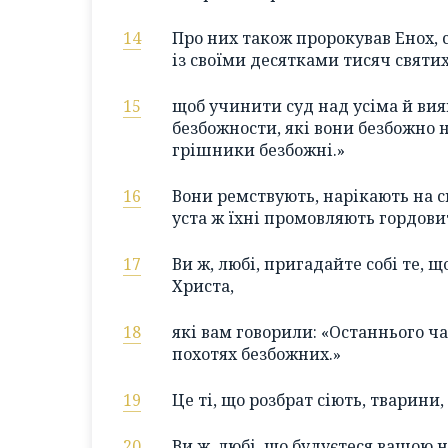
14
Про них також пророкував Енох, 
із своїми десятками тисяч святих
15
щоб учинити суд над усіма й вия
безбожности, які вони безбожно н
грішники безбожні.»
16
Вони ремствують, нарікають на с
уста ж їхні промовляють гордови
17
Ви ж, любі, пригадайте собі те, 
Христа,
18
які вам говорили: «Останнього ч
похотях безбожних.»
19
Це ті, що розбрат сіють, тварини
20
Ви ж, любі, що будуєтеся вашою н