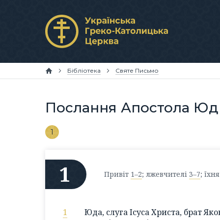
Бібліотека
Святе Письмо
Послання Апостола Юд
1
1
Привіт
1–2
; лжевчителі
3–7
; їхн
1
Юда, слуга Ісуса Христа, брат Як