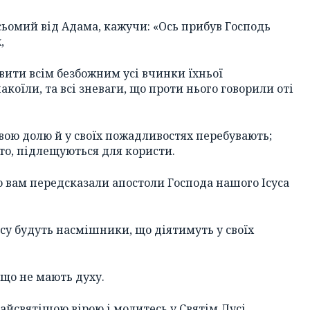
сьомий від Адама, кажучи: «Ось прибув Господь
,
вити всім безбожним усі вчинки їхньої
акоїли, та всі зневаги, що проти нього говорили оті
вою долю й у своїх пожадливостях перебувають;
то, підлещуються для користи.
що вам передсказали апостоли Господа нашого Ісуса
асу будуть насмішники, що діятимуть у своїх
, що не мають духу.
айсвятішою вірою і молитесь у Святім Дусі,