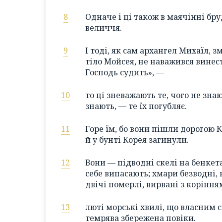
8
Одначе і ці також в маячінні бр
величчя.
9
І тоді, як сам архангел Михаїл, 
тіло Мойсея, не наважився винест
Господь судить», —
10
то ці зневажають те, чого не зна
знають, — те їх погубляє.
11
Горе їм, бо вони пішли дорогою К
й у бунті Корея загинули.
12
Вони — підводні скелі на бенкет
себе випасають; хмари безводні, 
двічі померлі, вирвані з коріння
13
люті морські хвилі, що власним
темрява збережена повіки.