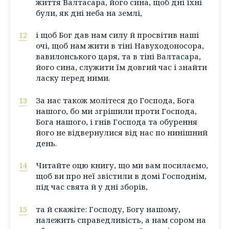
життя Валтасара, його сина, щоб дні їхні
були, як дні неба на землі,
12
і щоб Бог дав нам силу й просвітив наші
очі, щоб нам жити в тіні Навуходоносора,
вавилонського царя, та в тіні Валтасара,
його сина, служити їм довгий час і знайти
ласку перед ними.
13
За нас також молітеся до Господа, Бога
нашого, бо ми згрішили проти Господа,
Бога нашого, і гнів Господа та обурення
його не відвернулися від нас по нинішний
день.
14
Читайте оцю книгу, що ми вам посилаємо,
щоб ви про неї звістили в домі Господнім,
під час свята й у дні зборів,
15
та й скажіте: Господу, Богу нашому,
належить справедливість, а нам сором на