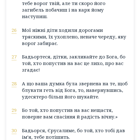
тебе ворог твій, але ти скоро його
загибель побачиш і на карк йому
наступиш.
26
Мої ніжні діти ходили дорогами
тряскими, їх ухоплено, неначе череду, яку
ворог забирає.
27
Бадьортеся, дітки, закликайте до Бога, бо
той, хто попустив на вас це лихо, про вас
згадає!
28
А що ваша думка була звернена на те, щоб
блукати геть від Бога, то, навернувшись,
удесятеро більш його шукайте.
29
Бо той, хто попустив на вас нещастя,
поверне вам спасіння й радість вічну.»
30
Бадьорся, Єрусалиме, бо той, хто тобі дав
ім’я, тебе потішить.