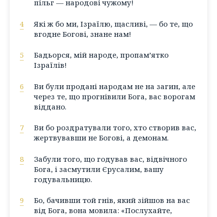
пільг — народові чужому!
4
Які ж бо ми, Ізраїлю, щасливі, — бо те, що
вгодне Богові, знане нам!
5
Бадьорся, мій народе, пропам’ятко
Ізраїлів!
6
Ви були продані народам не на загин, але
через те, що прогнівили Бога, вас ворогам
віддано.
7
Ви бо роздратували того, хто створив вас,
жертвувавши не Богові, а демонам.
8
Забули того, що годував вас, відвічного
Бога, і засмутили Єрусалим, вашу
годувальницю.
9
Бо, бачивши той гнів, який зійшов на вас
від Бога, вона мовила: «Послухайте,