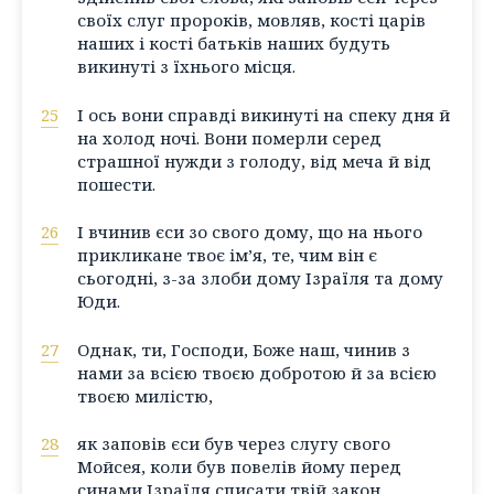
своїх слуг пророків, мовляв, кості царів
наших і кості батьків наших будуть
викинуті з їхнього місця.
25
І ось вони справді викинуті на спеку дня й
на холод ночі. Вони померли серед
страшної нужди з голоду, від меча й від
пошести.
26
І вчинив єси зо свого дому, що на нього
прикликане твоє ім’я, те, чим він є
сьогодні, з-за злоби дому Ізраїля та дому
Юди.
27
Однак, ти, Господи, Боже наш, чинив з
нами за всією твоєю добротою й за всією
твоєю милістю,
28
як заповів єси був через слугу свого
Мойсея, коли був повелів йому перед
синами Ізраїля списати твій закон,