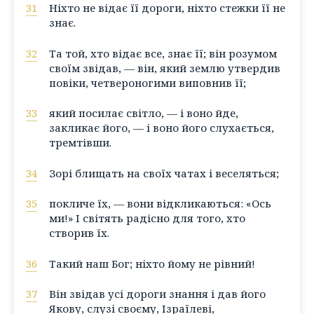
31
Ніхто не відає її дороги, ніхто стежки її не
знає.
32
Та той, хто відає все, знає її; він розумом
своїм звідав, — він, який землю утвердив
повіки, четвероногими виповнив її;
33
який посилає світло, — і воно йде,
закликає його, — і воно його слухається,
тремтівши.
34
Зорі блищать на своїх чатах і веселяться;
35
покличе їх, — вони відкликаються: «Ось
ми!» І світять радісно для того, хто
створив їх.
36
Такий наш Бог; ніхто йому не рівний!
37
Він звідав усі дороги знання і дав його
Якову, слузі своєму, Ізраїлеві,