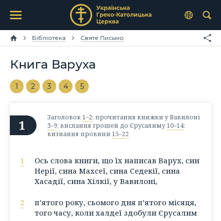
Бібліотека
Святе Письмо
Книга Варуха
1
2
3
4
5
Заголовок
1–2
; прочитання книжки у Вавилоні
1
3–9
; вислання грошей до Єрусалиму
10–14
;
визнання провини
15–22
1
Ось слова книги, що їх написав Варух, син
Нерії, сина Махсеї, сина Седекії, сина
Хасадії, сина Хілкії, у Вавилоні,
2
п’ятого року, сьомого дня п’ятого місяця,
того часу, коли халдеї здобули Єрусалим