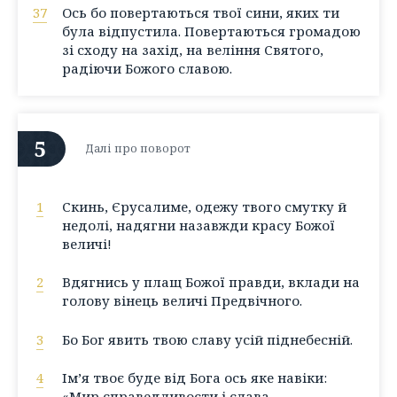
37
Ось бо повертаються твої сини, яких ти
була відпустила. Повертаються громадою
зі сходу на захід, на веління Святого,
радіючи Божого славою.
5
Далі про поворот
1
Скинь, Єрусалиме, одежу твого смутку й
недолі, надягни назавжди красу Божої
величі!
2
Вдягнись у плащ Божої правди, вклади на
голову вінець величі Предвічного.
3
Бо Бог явить твою славу усій піднебесній.
4
Ім’я твоє буде від Бога ось яке навіки:
«Мир справедливости і слава