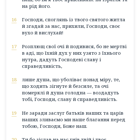
на рід його.
16
Господи, споглянь із твого святого житла
й згадай за нас, прихили, Господи, своє
вухо й вислухай!
17
Розплющ свої очі й подивися, бо не мертві
в аді, що їхній дух у них узято з їхнього
нутра, дадуть Господеві славу і
справедливість,
18
лише душа, що уболіває понад міру, те,
що ходить зігнуте й безсиле, та очі
померклі й душа голодна — воздадуть
тобі, Господи, славу й справедливість.
19
Не заради заслуг батьків наших та царів
наших зливаємо ми наше благання перед
тобою, Господи, Боже наш.
20
Ти бо зіслав на нас гнів твій і твоє