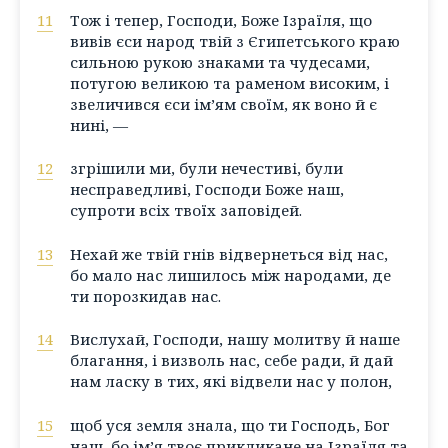
11
Тож і тепер, Господи, Боже Ізраїля, що
вивів єси народ твій з Єгипетського краю
сильною рукою знаками та чудесами,
потугою великою та раменом високим, і
звеличився єси ім’ям своїм, як воно й є
нині, —
12
згрішили ми, були нечестиві, були
несправедливі, Господи Боже наш,
супроти всіх твоїх заповідей.
13
Нехай же твій гнів відвернеться від нас,
бо мало нас лишилось між народами, де
ти порозкидав нас.
14
Вислухай, Господи, нашу молитву й наше
благання, і визволь нас, себе ради, й дай
нам ласку в тих, які відвели нас у полон,
15
щоб уся земля знала, що ти Господь, Бог
наш, бо ім’я твоє прикликане на Ізраїля та