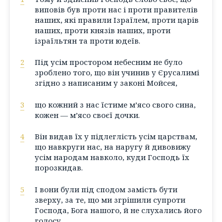
виповів був проти нас і проти правителів
наших, які правили Ізраїлем, проти царів
наших, проти князів наших, проти
ізраїльтян та проти юдеїв.
2
Під усім простором небесним не було
зроблено того, що він учинив у Єрусалимі
згідно з написаним у законі Мойсея,
3
що кожний з нас їстиме м’ясо свого сина,
кожен — м’ясо своєї дочки.
4
Він видав їх у підлеглість усім царствам,
що навкруги нас, на наругу й дивовижу
усім народам навколо, куди Господь їх
порозкидав.
5
І вони були під сподом замість бути
зверху, за те, що ми згрішили супроти
Господа, Бога нашого, й не слухались його
голосу.