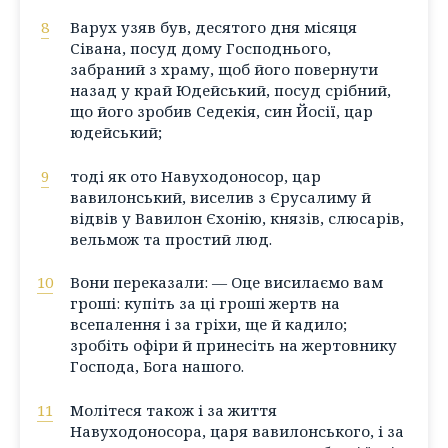
8
Варух узяв був, десятого дня місяця
Сівана, посуд дому Господнього,
забраний з храму, щоб його повернути
назад у край Юдейський, посуд срібний,
що його зробив Седекія, син Йосії, цар
юдейський;
9
тоді як ото Навуходоносор, цар
вавилонський, виселив з Єрусалиму й
відвів у Вавилон Єхонію, князів, слюсарів,
вельмож та простий люд.
10
Вони переказали: — Оце висилаємо вам
гроші: купіть за ці гроші жертв на
всепалення і за гріхи, ще й кадило;
зробіть офіри й принесіть на жертовнику
Господа, Бога нашого.
11
Молітеся також і за життя
Навуходоносора, царя вавилонського, і за