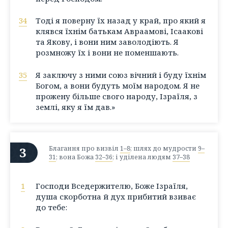
34
Тоді я поверну їх назад у край, про який я
клявся їхнім батькам Авраамові, Ісаакові
та Якову, і вони ним заволодіють. Я
розмножу їх і вони не поменшають.
35
Я заключу з ними союз вічний і буду їхнім
Богом, а вони будуть моїм народом. Я не
прожену більше свого народу, Ізраїля, з
землі, яку я їм дав.»
3
Благання про визвіл
1–8
; шлях до мудрости
9–
31
; вона Божа
32–36
; і уділена людям
37–38
1
Господи Вседержителю, Боже Ізраїля,
душа скорботна й дух прибитий взиває
до тебе: