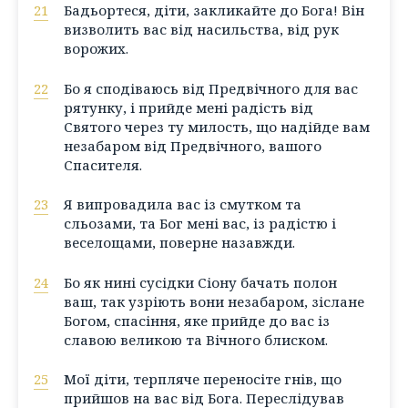
21
Бадьортеся, діти, закликайте до Бога! Він
визволить вас від насильства, від рук
ворожих.
22
Бо я сподіваюсь від Предвічного для вас
рятунку, і прийде мені радість від
Святого через ту милость, що надійде вам
незабаром від Предвічного, вашого
Спасителя.
23
Я випровадила вас із смутком та
сльозами, та Бог мені вас, із радістю і
веселощами, поверне назавжди.
24
Бо як нині сусідки Сіону бачать полон
ваш, так узріють вони незабаром, зіслане
Богом, спасіння, яке прийде до вас із
славою великою та Вічного блиском.
25
Мої діти, терпляче переносіте гнів, що
прийшов на вас від Бога. Переслідував