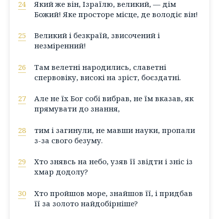
24
Який же він, Ізраїлю, великий, — дім
Божий! Яке просторе місце, де володіє він!
25
Великий і безкраїй, звисочений і
незміренний!
26
Там велетні народились, славетні
спервовіку, високі на зріст, боєздатні.
27
Але не їх Бог собі вибрав, не їм вказав, як
прямувати до знання,
28
тим і загинули, не мавши науки, пропали
з-за свого безуму.
29
Хто знявсь на небо, узяв її звідти і зніс із
хмар додолу?
30
Хто пройшов море, знайшов її, і придбав
її за золото найдобірніше?