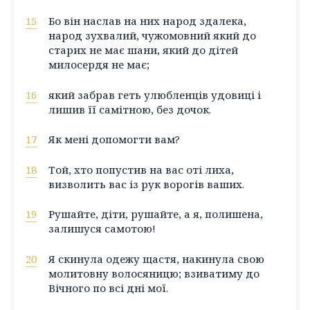
15
Бо він наслав на них народ здалека,
народ зухвалий, чужомовний який до
старих не має шани, який до дітей
милосердя не має;
16
який забрав геть улюбленців удовиці і
лишив її самітною, без дочок.
17
Як мені допомогти вам?
18
Той, хто попустив на вас оті лиха,
визволить вас із рук ворогів ваших.
19
Рушайте, діти, рушайте, а я, полишена,
залишуся самотою!
20
Я скинула одежу щастя, накинула свою
молитовну волосяницю; взиватиму до
Вічного по всі дні мої.