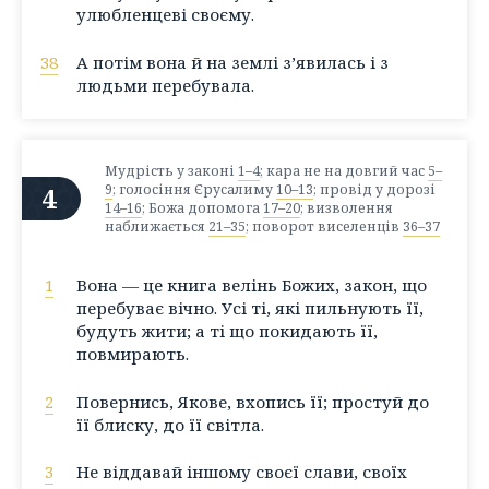
улюбленцеві своєму.
38
А потім вона й на землі з’явилась і з
людьми перебувала.
Мудрість у законі
1–4
; кара не на довгий час
5–
4
9
; голосіння Єрусалиму
10–13
; провід у дорозі
14–16
; Божа допомога
17–20
; визволення
наближається
21–35
; поворот виселенців
36–37
1
Вона — це книга велінь Божих, закон, що
перебуває вічно. Усі ті, які пильнують її,
будуть жити; а ті що покидають її,
повмирають.
2
Повернись, Якове, вхопись її; простуй до
її блиску, до її світла.
3
Не віддавай іншому своєї слави, своїх