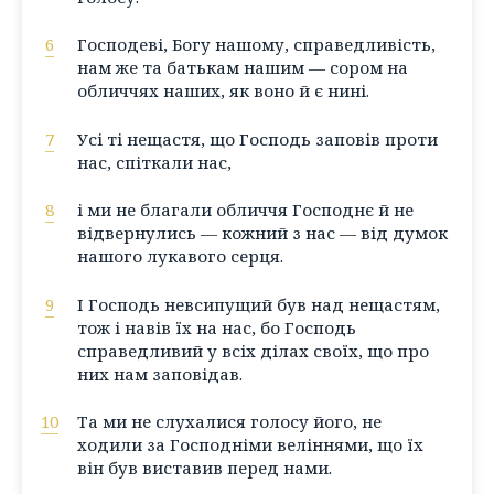
6
Господеві, Богу нашому, справедливість,
нам же та батькам нашим — сором на
обличчях наших, як воно й є нині.
7
Усі ті нещастя, що Господь заповів проти
нас, спіткали нас,
8
і ми не благали обличчя Господнє й не
відвернулись — кожний з нас — від думок
нашого лукавого серця.
9
І Господь невсипущий був над нещастям,
тож і навів їх на нас, бо Господь
справедливий у всіх ділах своїх, що про
них нам заповідав.
10
Та ми не слухалися голосу його, не
ходили за Господніми веліннями, що їх
він був виставив перед нами.