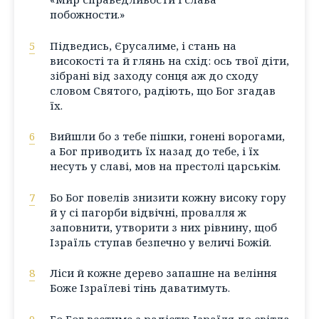
побожности.»
5
Підведись, Єрусалиме, і стань на
високості та й глянь на схід: ось твої діти,
зібрані від заходу сонця аж до сходу
словом Святого, радіють, що Бог згадав
їх.
6
Вийшли бо з тебе пішки, гонені ворогами,
а Бог приводить їх назад до тебе, і їх
несуть у славі, мов на престолі царськім.
7
Бо Бог повелів знизити кожну високу гору
й у сі пагорби відвічні, провалля ж
заповнити, утворити з них рівнину, щоб
Ізраїль ступав безпечно у величі Божій.
8
Ліси й кожне дерево запашне на веління
Боже Ізраїлеві тінь даватимуть.
9
Бо Бог вестиме з радістю Ізраїля до світла