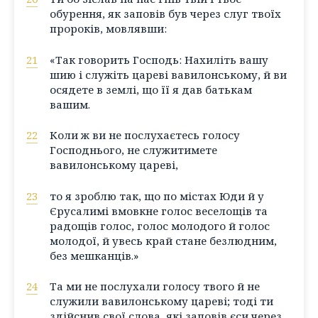
обурення, як заповів був через слуг твоїх
пророків, мовлявши:
21
«Так говорить Господь: Нахиліть вашу
шию і служіть цареві вавилонському, й ви
осядете в землі, що її я дав батькам
вашим.
22
Коли ж ви не послухаєтесь голосу
Господнього, не служитимете
вавилонському цареві,
23
то я зроблю так, що по містах Юди й у
Єрусалимі вмовкне голос веселощів та
радощів голос, голос молодого й голос
молодої, й увесь край стане безлюдним,
без мешканців.»
24
Та ми не послухали голосу твого й не
служили вавилонському цареві; тоді ти
здійснив свої слова, які заповів єси через