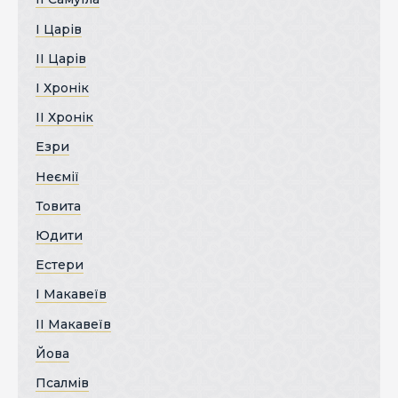
І Царів
ІІ Царів
І Хронік
ІІ Хронік
Езри
Неємії
Товита
Юдити
Естери
І Макавеїв
ІІ Макавеїв
Йова
Псалмів