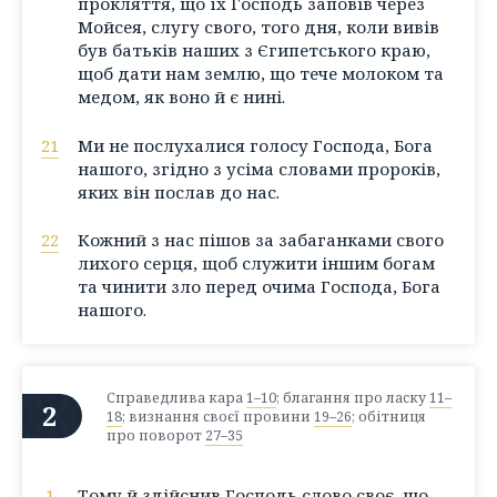
прокляття, що їх Господь заповів через
Мойсея, слугу свого, того дня, коли вивів
був батьків наших з Єгипетського краю,
щоб дати нам землю, що тече молоком та
медом, як воно й є нині.
21
Ми не послухалися голосу Господа, Бога
нашого, згідно з усіма словами пророків,
яких він послав до нас.
22
Кожний з нас пішов за забаганками свого
лихого серця, щоб служити іншим богам
та чинити зло перед очима Господа, Бога
нашого.
Справедлива кара
1–10
; благання про ласку
11–
2
18
; визнання своєї провини
19–26
; обітниця
про поворот
27–35
1
Тому й здійснив Господь слово своє, що