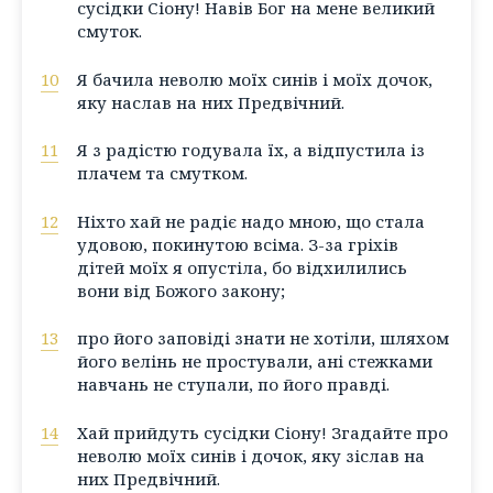
сусідки Сіону! Навів Бог на мене великий
смуток.
10
Я бачила неволю моїх синів і моїх дочок,
яку наслав на них Предвічний.
11
Я з радістю годувала їх, а відпустила із
плачем та смутком.
12
Ніхто хай не радіє надо мною, що стала
удовою, покинутою всіма. З-за гріхів
дітей моїх я опустіла, бо відхилились
вони від Божого закону;
13
про його заповіді знати не хотіли, шляхом
його велінь не простували, ані стежками
навчань не ступали, по його правді.
14
Хай прийдуть сусідки Сіону! Згадайте про
неволю моїх синів і дочок, яку зіслав на
них Предвічний.