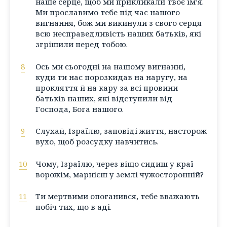
наше серце, щоб ми прикликали твоє ім’я.
Ми прославимо тебе під час нашого
вигнання, бож ми викинули з свого серця
всю несправедливість наших батьків, які
згрішили перед тобою.
8
Ось ми сьогодні на нашому вигнанні,
куди ти нас порозкидав на наругу, на
прокляття й на кару за всі провини
батьків наших, які відступили від
Господа, Бога нашого.
9
Слухай, Ізраїлю, заповіді життя, насторож
вухо, щоб розсудку навчитись.
10
Чому, Ізраїлю, через віщо сидиш у краї
ворожім, марнієш у землі чужосторонній?
11
Ти мертвими опоганився, тебе вважають
побіч тих, що в аді.