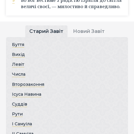
величі своєї, — милостиво й справедливо.
Старий Завіт
Новий Завіт
Буття
Вихід
Левіт
Числа
Второзаконня
Ісуса Навина
Суддів
Рути
І Самуїла
ІІ Самуїла