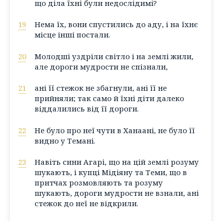
що діла їхні були недослідимі?
19
Нема їх, вони спустились до аду, і на їхнє
місце інші постали.
20
Молодші уздріли світло і на землі жили,
але дороги мудрости не спізнали,
21
ані її стежок не збагнули, ані її не
прийняли; так само й їхні діти далеко
віддалились від її дороги.
22
Не було про неї чути в Ханаані, не було її
видно у Темані.
23
Навіть сини Агарі, що на цій землі розуму
шукають, і купці Мідіяну та Теми, що в
притчах розмовляють та розуму
шукають, дороги мудрости не взнали, ані
стежок до неї не відкрили.