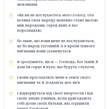
мовлявши:
29
«Як ви не послухаєтесь мого голосу, ота
велика сила народу напевно стане малою
між народами, серед яких я вас
порозкидаю;
30
бо знаю, що вони мене не послухаються,
це бо народ тугошиїй. А в країні їхнього
вигнання вони схаменуться
31
й зрозуміють, що я — Господь, Бог їхній. Я
дам їм серце й вуха, що будуть слухати,
32
і вони прославлять мене в землі свого
вигнання та й згадають моє ім’я
33
і відвернуться від своєї впертости і від
своїх лихих учинків, коли пригадають
собі долю своїх батьків, які згрішили
перед Господом.