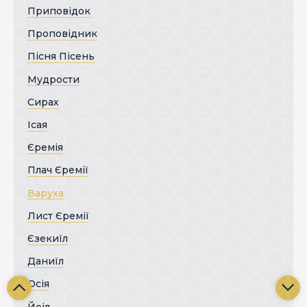
Приповідок
Проповідник
Пісня Пісень
Мудрости
Сирах
Ісая
Єремія
Плач Єремії
Варуха
Лист Єремії
Єзекиїл
Даниїл
Осія
Йоіл