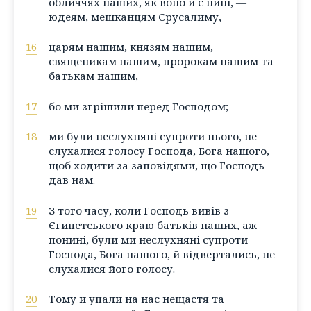
обличчях наших, як воно й є нині, —
юдеям, мешканцям Єрусалиму,
16
царям нашим, князям нашим,
священикам нашим, пророкам нашим та
батькам нашим,
17
бо ми згрішили перед Господом;
18
ми були неслухняні супроти нього, не
слухалися голосу Господа, Бога нашого,
щоб ходити за заповідями, що Господь
дав нам.
19
З того часу, коли Господь вивів з
Єгипетського краю батьків наших, аж
понині, були ми неслухняні супроти
Господа, Бога нашого, й відвертались, не
слухалися його голосу.
20
Тому й упали на нас нещастя та