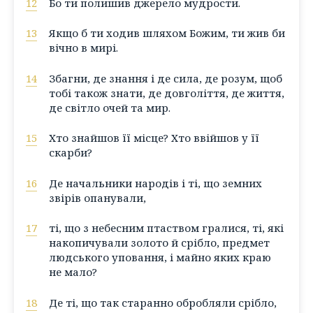
12
Бо ти полишив джерело мудрости.
13
Якщо б ти ходив шляхом Божим, ти жив би
вічно в мирі.
14
Збагни, де знання і де сила, де розум, щоб
тобі також знати, де довголіття, де життя,
де світло очей та мир.
15
Хто знайшов її місце? Хто ввійшов у її
скарби?
16
Де начальники народів і ті, що земних
звірів опанували,
17
ті, що з небесним птаством гралися, ті, які
накопичували золото й срібло, предмет
людського уповання, і майно яких краю
не мало?
18
Де ті, що так старанно обробляли срібло,