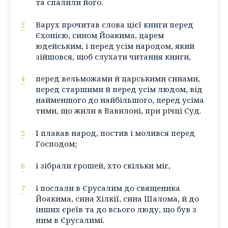
та спалили його.
3
Варух прочитав слова цієї книги перед
Єхонією, сином Йоакима, царем
юдейським, і перед усім народом, який
зійшовся, щоб слухати читання книги,
4
перед вельможами й царськими синами,
перед старшими й перед усім людом, від
найменшого до найбільшого, перед усіма
тими, що жили в Вавилоні, при річці Суд.
5
І плакав народ, постив і молився перед
Господом;
6
і зібрали грошей, хто скільки міг,
7
і послали в Єрусалим до священика
Йоакима, сина Хілкії, сина Шалома, й до
інших єреїв та до всього люду, що був з
ним в Єрусалимі.