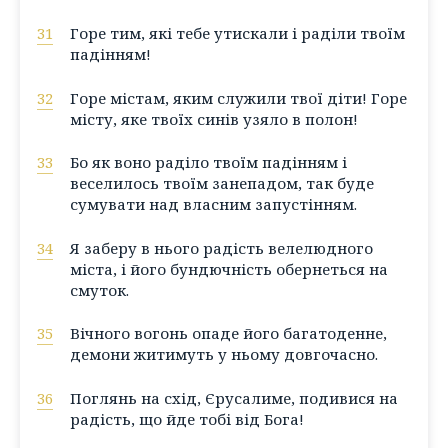
31
Горе тим, які тебе утискали і раділи твоїм
падінням!
32
Горе містам, яким служили твої діти! Горе
місту, яке твоїх синів узяло в полон!
33
Бо як воно раділо твоїм падінням і
веселилось твоїм занепадом, так буде
сумувати над власним запустінням.
34
Я заберу в нього радість велелюдного
міста, і його бундючність обернеться на
смуток.
35
Вічного вогонь опаде його багатоденне,
демони житимуть у ньому довгочасно.
36
Поглянь на схід, Єрусалиме, подивися на
радість, що йде тобі від Бога!