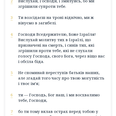
2
Вислухай, Господи, і змилуйсь, бо ми
згрішили супроти тебе.
3
Ти возсідаєш на троні відвічно, ми ж
вікуємо в загибелі.
4
Господи Вседержителю, Боже Ізраїля!
Вислухай молитву тих в Ізраїлі, що
призначені на смерть, і синів тих, які
згрішили проти тебе, які не слухали
голосу Господа, свого Бога, через віщо нас
і обсіла біда.
5
Не споминай переступів батьків наших,
але згадай того часу про твою могутність
і твоє ім’я;
6
ти — Господь, Бог наш, і ми восхвалимо
тебе, Господи,
7
бо ти тому вклав острах перед тобою у