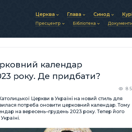
Церква
Глава
Синод
Кур
Пресцентр
Бібліотека
Документ
Про УГКЦ
Блаженніший Святослав
Синод Єпископів
Душп
Історія УГКЦ
Біографія
Архиєрейський Си
Фіна
Новини
Святе Письмо
Структура УГКЦ
Фотографії
Митрополичі Сино
Зв’яз
Анонси
Богослужіння
Майбутнє УГКЦ
Щоденні відеозвернення
Єпископи
Адмі
Публікації
Молитви
Інші 
Історії
Подкасти
ерковний календар
Фото та відео
Архів новин (2013–2022)
023 року. Де придбати?
8 
Католицької Церкви в Україні на новий стиль для
з’явилася потреба оновити церковний календар. Тому
ндар на вересень–грудень 2023 року. Тепер його
Україні.