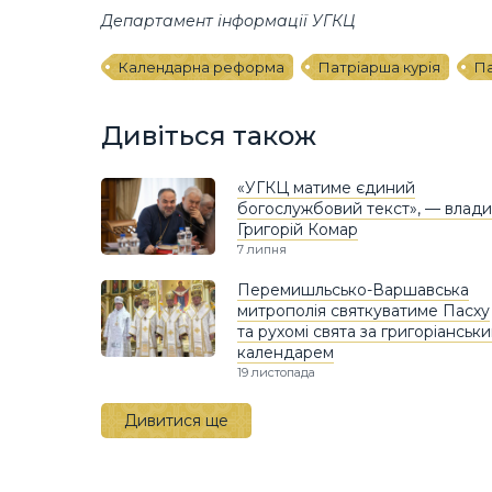
Департамент інформації УГКЦ
Календарна реформа
Патріарша курія
Па
Дивіться також
«УГКЦ матиме єдиний
богослужбовий текст», — влади
Григорій Комар
7 липня
Перемишльсько-Варшавська
митрополія святкуватиме Пасху
та рухомі свята за григоріанськ
календарем
19 листопада
Дивитися ще