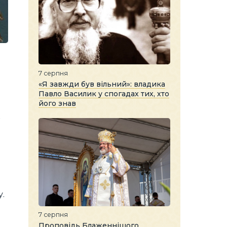
7 серпня
о
«Я завжди був вільний»: владика
Павло Василик у спогадах тих, хто
його знав
к
у.
7 серпня
Проповідь Блаженнішого