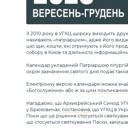
З 2010 року в УГКЦ щороку виходить дру
називають «патріаршим», адже його видає 
цієї ідеї, кошти, які отримують з його п
собору в Києві та діяльність інформаційн
Календар укладений Патріаршою літургій
окрім зазначення святого дня подає також
Електронну версію календаря можна зна
«Богослужіння» або ж за
цим покликання
Нагадаємо, що Архиєрейський Cинод УГКЦ 
у Брюховичах,
постановив
, що УГКЦ в Укр
Поки що це рішення стосується святкуванн
що стосується святкування Пасхи, залишає