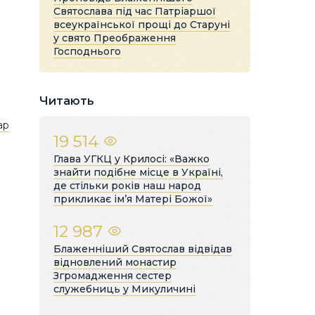
Святослава під час Патріаршої
всеукраїнської прощі до Старуні
у свято Преображення
Господнього
Читають
ар
19 514
Глава УГКЦ у Крилосі: «Важко
знайти подібне місце в Україні,
де стільки років наш народ
прикликає ім’я Матері Божої»
12 987
Блаженніший Святослав відвідав
відновлений монастир
Згромадження сестер
служебниць у Микуличині