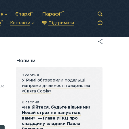
ія
Єпархії
Парафії
и
Контакти
Підтримати
астирська рада
нод
нсово-господарська діяльність
Загальна інформація
ди
ки та комунікації
Глава УГКЦ
ністративні питання
Синоди Єпископів
підрозділи
Трибунал
Патріарша курія
Новини
Єпархії та екзархати
9 серпня
У Римі обговорили подальші
напрями діяльності товариства
574
«Свята Софія»
8 серпня
«Не бійтеся, будьте вільними!
Нехай страх не панує над
вами», — Глава УГКЦ про
спадщину владики Павла