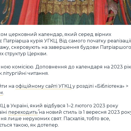
ком церковний календар, який серед вірних
Патріарша курія УГКЦ. Від самого початку реалізації
родажу, скеровують на завершення будови Патріаршог
их структур Церкви.
ною комісією. Доповнення до календаря на 2023 рі
 літургійні читання.
йти на
офіційному сайті УГКЦ
у розділі «Бібліотека» >
м
.
в Україні, який відбувся 1–2 лютого 2023 року
аїні
переходить
на новий стиль із 1 вересня 2023 рок
я лише нерухомих свят. Пасхалія, тобто все,
ться такою, як дотепер.