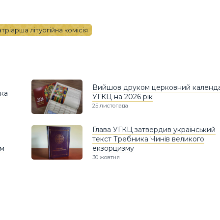
тріарша літургійна комісія
Вийшов друком церковний календ
ка
УГКЦ на 2026 рік
25 листопада
Глава УГКЦ затвердив український
текст Требника Чинів великого
им
екзорцизму
30 жовтня