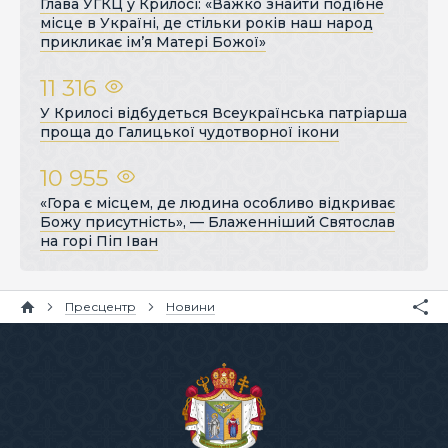
Глава УГКЦ у Крилосі: «Важко знайти подібне
місце в Україні, де стільки років наш народ
прикликає ім’я Матері Божої»
11 316
У Крилосі відбудеться Всеукраїнська патріарша
проща до Галицької чудотворної ікони
10 955
«Гора є місцем, де людина особливо відкриває
Божу присутність», — Блаженніший Святослав
на горі Піп Іван
Пресцентр
Новини