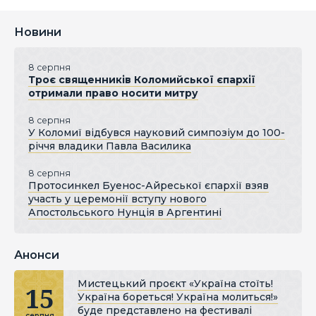
Новини
8 серпня
Троє священників Коломийської єпархії
отримали право носити митру
8 серпня
У Коломиї відбувся науковий симпозіум до 100-
річчя владики Павла Василика
8 серпня
Протосинкел Буенос-Айреської єпархії взяв
участь у церемонії вступу нового
Апостольського Нунція в Аргентині
Анонси
Мистецький проєкт «Україна стоїть!
15
Україна бореться! Україна молиться!»
буде представлено на фестивалі
серпня