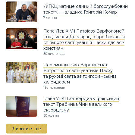
«УГКЦ матиме єдиний богослужбовий
текст», — владика Григорій Комар
7 липня
Папа Лев ХIV і Патріарх Варфоломей
І підписали Декларацію про бажання
спільного святкування Пасхи для всіх
християн
30 листопада
Перемишльсько-Варшавська
митрополія святкуватиме Пасху
та рухомі свята за григоріанським
календарем
19 листопада
Глава УГКЦ затвердив український
текст Требника Чинів великого
екзорцизму
30 жовтня
Дивитися ще