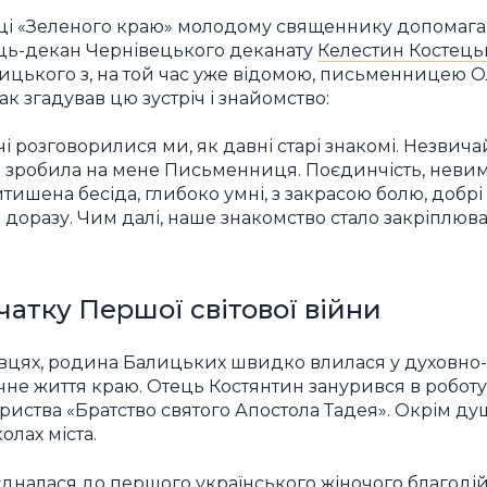
иці «Зеленого краю» молодому священнику допомаг
ець-декан Чернівецького деканату
Келестин Костец
ицького з, на той час уже відомою, письменницею 
ак згадував цю зустріч і знайомство:
чі розговорилися ми, як давні старі знакомі. Незвич
 зробила на мене Письменниця. Поєдинчість, невим
итишена бесіда, глибоко умні, з закрасою болю, добрі
а доразу. Чим далі, наше знакомство стало закріплюв
чатку Першої світової війни
вцях, родина Балицьких швидко влилася у духовно
чне життя краю. Отець Костянтин занурився в роботу
риства «Братство святого Апостола Тадея». Окрім ду
олах міста.
дналася до першого українського жіночого благоді