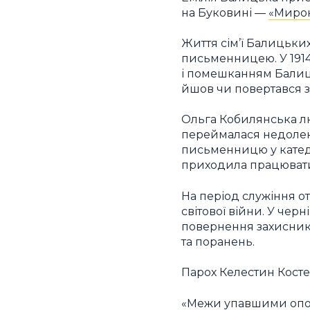
на Буковині —
«Миро
Життя сім’ї Балицьки
письменницею. У 1914 
і помешканням Балиц
йшов чи повертався з
Ольга Кобилянська лю
переймалася недолею 
письменницю у катедр
приходила працювати
На період служіння 
світової війни. У черн
повернення захисникі
та поранень.
Парох Келестин Костец
«Межи упавшими опо