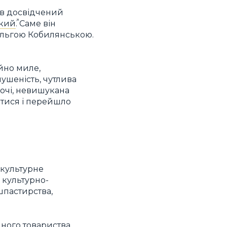
ав досвідчений
ький
. Саме він
Ольгою Кобилянською.
айно миле,
ушеність, чутлива
 очі, невишукана
атися і перейшло
-культурне
 культурно-
шпастирства,
йного товариства