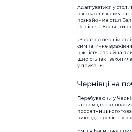
Адаптуватися у стол
настоятель храму, от
познайомив отця Бал
Пізніше о. Костянтин т
«Зараз по першій стрі
симпатичне вражіння
ніжність, спокійна пр
щирість так і захопил
у приязнь».
Чернівці на по
Перебуваючи у Черні
та громадсько-політи
просвітницького това
викладав релігію у шк
Емілія Балицька приє