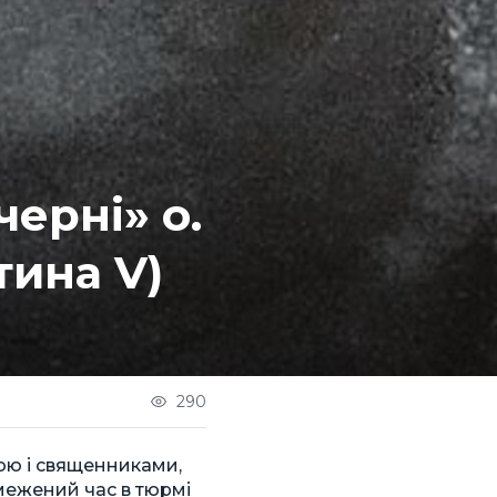
черні» о.
тина V)
290
ою і священниками,
бмежений час в тюрмі