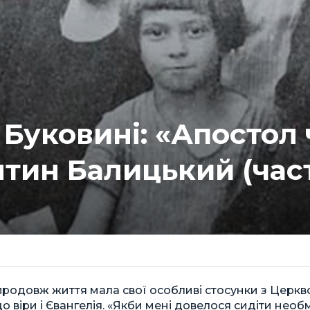
Буковині: «Апостол 
тин Балицький (час
родовж життя мала свої особливі стосунки з Церкв
о віри і Євангелія. «Якби мені довелося сидіти нео