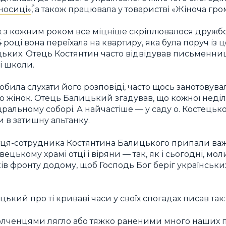
носиці»
, а також працювала у товаристві «Жіноча гро
х з кожним роком все міцніше скріплювалося дружб
році вона переїхала на квартиру, яка була поруч із
ьких. Отець Костянтин часто відвідував письменни
і школи.
била слухати його розповіді, часто щось занотовува
жінок. Отець Балицький згадував, що кожної неділ
альному соборі. А найчастіше — у саду о. Костецько
 в затишну альтанку.
отця-сотрудника Костянтина Балицького припали важ
івецькому храмі отці і віряни — так, як і сьогодні, м
в фронту додому, щоб Господь Бог беріг українських 
ький про ті криваві часи у своїх спогадах писав так:
лченцями лягло або тяжко раненими много наших 