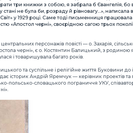
рати три книжки з собою, я забрала б Євангелія, бо
у стані не була би, розраду й рівновагу…», написала 
Світ» у 1929 році. Саме тоді письменниця працювала
вістю «Апостол черні», своєрідною сагою трьох покол
центральних персонажів повісті — о. Захарія, сільсь
остола черні», є о. Костянтин Балицький, з родиною
ася і товаришувала багато років.
ицького та суспільне і релігійне життя Буковини до 
відає історик Андрій Яремчук — керівник проектів т
ко-польсько-словацького пограниччя УКУ, співавто
ні».