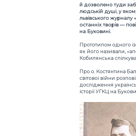
й дозволено туди заб
людській душі, у яком
львівського журналу «
останніх творів — по
на Буковині.
Прототипом одного із 
як його називали, «ап
Кобилянська спілкувал
Про о. Костянтина Бал
світової війни розпо
дослідження українсь
історії УГКЦ на Букови