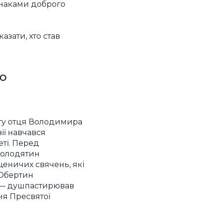
знаками доброго
азати, хто став
ю
іту отця Володимира
ії навчався
еті. Перед
Молодятин
щеничих свячень, які
 Обертин
го — душпастирював
ня Пресвятої