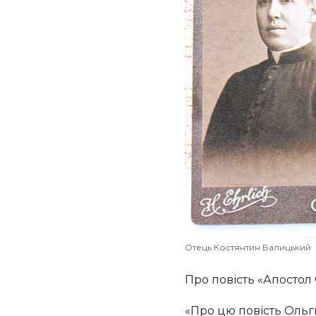
Отець Костянтин Балицький
Про повість «Апостол 
«Про цю повість Ольг