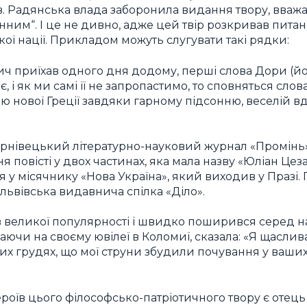
нав. Радянська влада заборонила видання твору, вваж
нним“. І це не дивно, адже цей твір розкривав питан
ої нації. Прикладом можуть слугувати такі рядки:
ч приїхав одного дня додому, перші слова Дори (й
є, і як ми самі її не запропастимо, то сповняться слов
 нової Греції завдяки гарному підсонню, веселій вд
ернівецький літературно-науковий журнал «Промінь
повісті у двох частинах, яка мала назву «Юліан Цеза
 у місячнику «Нова Україна», який виходив у Празі.
 львівська видавнича спілка «Діло».
в великої популярності і швидко поширився серед н
ючи на своєму ювілеї в Коломиї, сказала: «Я щаслива
их грудях, що мої струни збудили почування у ваши
роїв цього філософсько-патріотичного твору є отець