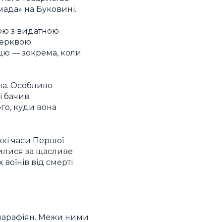
мада» на Буковині.
ою з видатною
 церквою
цю — зокрема, коли
ла. Особливо
і бачив
го, куди вона
кі часи Першої
олилися за щасливе
воїнів від смерті
парафіян. Межи ними