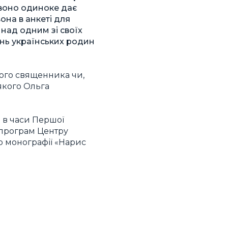
 воно одиноке дає
вона в анкеті для
 над одним зі своїх
інь українських родин
кого священника чи,
 якого Ольга
і в часи Першої
а програм Центру
р монографії «Нарис