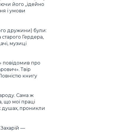
аючи його „ідейно
ня і умови
ого дружини) були:
а старого Гердера,
ачі, музиці
» повідомив про
рович». Твір
 Повністю книгу
ароду. Сама ж
, що мої праці
х душах, проникли
 Захарій —