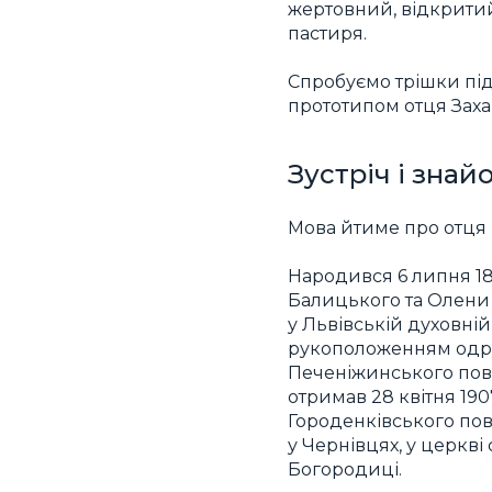
жертовний, відкрити
пастиря.
Спробуємо трішки підн
прототипом отця Захар
Зустріч і зна
Мова йтиме про отця 
Народився 6 липня 18
Балицького та Олени 
у Львівській духовній
рукоположенням одру
Печеніжинського пові
отримав 28 квітня 19
Городенківського пові
у Чернівцях, у церкв
Богородиці.