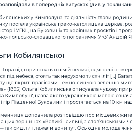
розповідали в попередніх випусках (див. у покликан
илянських у Кимполунзі та діяльність глави родини
ечку постала українська греко-католицька церква, ро
історії УГКЦ на Буковині» та керівник проєктів і про
ько-польсько-словацького пограниччя УКУ Андрій Я
ьги Кобилянської
 Гора від гори стоять в німій величі, одягнені в смер
 під небеса, стоять так нерухомо тисячі літ […] Багат
ту ще вкриті пралісами. Темно-синьою зеленню мигот
тва» (1895) Ольга Кобилянська описувала чудову при
а Кимполунґ, назва якого українською мовою означа
 гір Південної Буковини і простягається на 10 км на
енниця доповнила розповіддю про місцевих жителі
а цих вершинах: «Великі і сильні, з слов’янськими ч
 так сиділи і лежали вони тут. Ось одна молода жінк