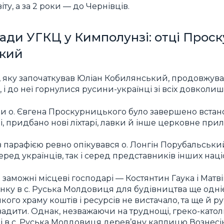
у, а за 2 роки — до Чернівців.
ади УГКЦ у Кимполунзі: отці Прос
ький
ва, яку започаткував Юліан Кобилянський, продовжува
, і до неї горнулися русини-українці зі всіх довколишн
ми о. Євгена Проскурницького було завершено встан
кві, придбано нові ліхтарі, лавки й інше церковне при
ків парафією ревно опікувався о. Лонгін Порубальськи
еред українців, так і серед представників інших нац
а заможні місцеві господарі — Костянтин Гаука і Матв
янку в с. Руська Молдовиця для будівництва ще одні
ого храму коштів і ресурсів не вистачало, та ще й р
адити. Однак, незважаючи на труднощі, греко-като
ці в с. Руська Молдовиця дерев’яну каплицю Вознесі