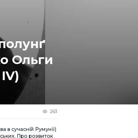
мполунґ
ко Ольги
IV)
263
ва в сучасній Румунії)
нських. Про розвиток