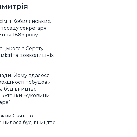
имитрія
сім’я Кобилянських.
в посаду секретаря
ипня 1889 року.
ацького з Серету,
місті та довколишніх
мади. Йому вдалося
обхідності побудови
на будівництво
ні куточки Буковини
ереї.
ркви Святого
вершилося будівництво