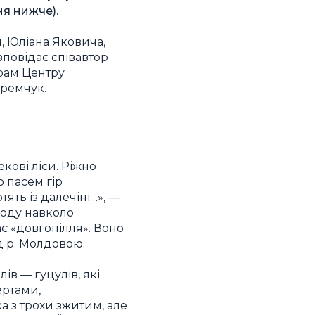
ня нижче).
, Юліана Яковича,
зповідає співавтор
грам Центру
ремчук.
екові ліси. Ріжно
о пасем гір
ять із далечіні…», —
роду навколо
є «довгопілля». Воно
д р. Молдовою.
в — гуцулів, які
ертами,
а з трохи зжитим, але