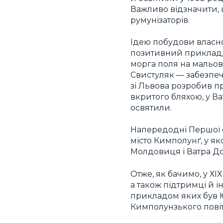
Важливо відзначити, щ
румунізаторів.
Ідею побудови власно
позитивний приклад,
морга поля на мальов
Свистуляк — забезпеч
зі Львова розробив п
вкритого бляхою, у Ва
освятили.
Напередодні Першої с
місто Кимполунґ, у як
Молдовиця і Ватра Дор
Отже, як бачимо, у ХІХ
а також підтримці й і
прикладом яких був Ю
Кимполунзького повіт