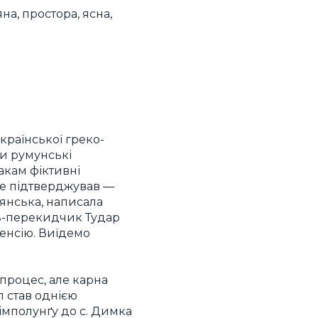
а, простора, ясна,
країнської греко-
и румунські
акам фіктивні
о не підтверджував —
янська, написала
ць-перекидчик Тудар
пенсію. Виїдемо
процес, але карна
 став однією
імполунґу до с. Димка