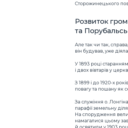
Сторожинецького повіт
Розвиток гром
та Порубальс
Але так чи так, спра
він будував, уже діяла
У 1893 році старання
і двох вівтарів у цер
З 1899 і до 1920-х ро
повагу та пошану як с
За служіння о. Лонгін
парафії земельну діл
На спорудження велик
намагалися цьому зав
й освятили у 1903 ро