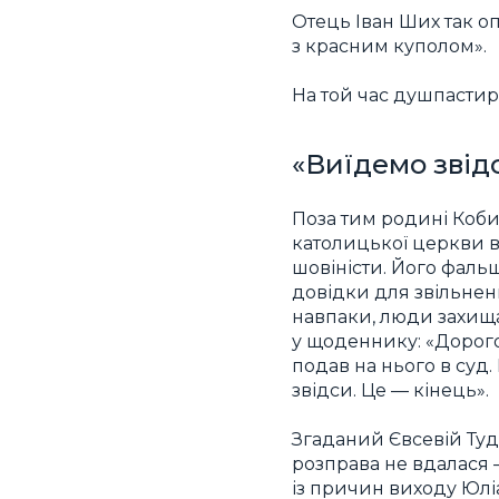
Отець Іван Ших так о
з красним куполом».
На той час душпастир
«Виїдемо звід
Поза тим родині Коби
католицької церкви 
шовіністи. Його фаль
довідки для звільненн
навпаки, люди захища
у щоденнику: «Дорого
подав на нього в суд.
звідси. Це — кінець».
Згаданий Євсевій Туд
розправа не вдалася 
із причин виходу Юлі