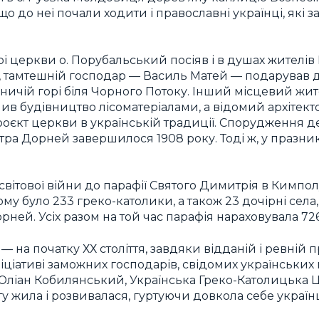
о до неї почали ходити і православні українці, які з
ї церкви о. Порубальський посіяв і в душах жителі
 тамтешній господар — Василь Матей — подарував д
ничій горі біля Чорного Потоку. Інший місцевий жит
ив будівництво лісоматеріалами, а відомий архітек
роєкт церкви в українській традиції. Спорудження д
тра Дорней завершилося 1908 року. Тоді ж, у празни
вітової війни до парафії Святого Димитрія в Кимпо
ому було 233 греко-католики, а також 23 дочірні села
ней. Усіх разом на той час парафія нараховувала 726
 — на початку ХХ століття, завдяки відданій і ревній 
ніціативі заможних господарів, свідомих українських п
ліан Кобилянський, Українська Греко-Католицька Ц
у жила і розвивалася, гуртуючи довкола себе українц