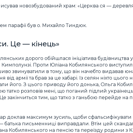
писував новозбудований храм: «Церква ся — деревлян
ем парафії був о. Михайло Тиндюк.
си. Це — кінець»
лянських дорого обійшлася ініціатива будівництва у
в Кимполунзі. Проти Юліана Кобилянського виступил
шиво звинуватили в тому, що він начебто видавав юн
я від армії та брав за це хабарі. Із селян ніхто цьог
ли його. З цього приводу його донька, Ольга Кобил
ю татко розповів мені, що поганий підлий україне
 Це закінчиться тим, що татко з ганьбою перейде на 
ар доклав максимум зусиль, щоби сфальсифікувати 
— батька письменниці виправдали. Втім цей скандал
ана Кобилянського на пенсію та переїзду родини з К