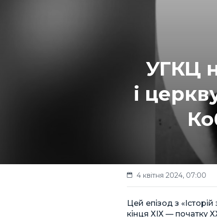
УГКЦ н
і церкв
Ко
4 квітня 2024, 07:00
Цей епізод з «Історій
кінця ХІХ — початку 