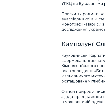
УГКЦ на Буковині ми 
Про життя родини Коб
внаслідок якої в міст
монографії «Нариси з 
дослідження українс
Кимполунґ Ол
«Буковинські Карпати.
сформовані, вганяються
Кімполюнґського пові
так в оповіданні «Би
мальовничого містечк
розташоване у глибині
Описи природи письм
з діда-прадіда жили н
в мальовничій одежі —