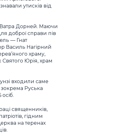
азнавали утисків від
в Ватра Дорней. Маючи
ля доброї справи пів
ель — Гнат
тор Василь Нагірний
ерев’яного храму,
к Святого Юрія, храм
лунзі входили саме
, зокрема Руська
 осіб.
праці священників,
атріотів, гідним
ерква на теренах
ів.