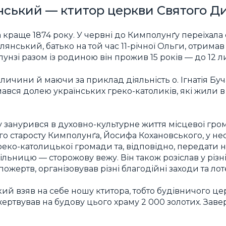
ський — ктитор церкви Святого Д
 краще 1874 року. У червні до Кимполунґу переїхала 
билянський, батько на той час 11-річної Ольги, отрима
лунзі разом із родиною він прожив 15 років — до 12 л
личини й маючи за приклад діяльність о. Ігнатія Буч
вся долею українських греко-католиків, які жили в 
занурився в духовно-культурне життя місцевої гро
о старосту Кимполунґа, Йосифа Кохановського, у не
реко-католицької громади та, відповідно, передати 
ільницю — сторожову вежу. Він також розіслав у різ
ожертв, організовував різні благодійні заходи та лот
ий взяв на себе ношу ктитора, тобто будівничого це
жертвував на будову цього храму 2 000 золотих. За