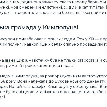
м лицем, одягнена звичаєм свого народу барвно й баг
ункі, мов смереки й елястичні, сиділи в хаті тут і там 
кутах — проводили своє життя без панів і без наймиті
ька громада у Кимполунзі
 ресурси приваблювали різних людей. Тож у ХІХ — пе
у Кимполунґ і навколишніх селах спільно провадили г
.
ана
Івана Шиха
, у містечку був не тільки староста, а й
ні, римо- й греко-католицька парафії.
маду в Кимполунзі, за розпорядженням австро-угорс
836 року. Вона належала до Буковинського деканату
рхії. На той час парафія Кимполунґу об’єднувала 18 до
не було ані церкви, ані житла для священника, а бо
лі.