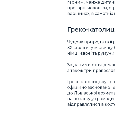
гарним, майже дитячи
прегарні чоловіки, стр
вершинах, в самотніх 
Греко-католиц
Чудова природа та її
ХХ століття у містечк
німці, євреї та румуни
За даними отця-дек
а також три православ
Греко-католицьку гро
офіційно засновано 1
до Львівської архиєпа
на початку у громади 
відправлялися в косте