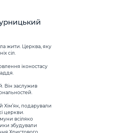
курницький
ла жити. Церква, яку
іх сіл.
овлення іконостасу
ладдя.
й. Він заслужив
іональностей.
ій Хім’як, подарували
єї церкви.
умуни всіляко
лики збудували
ння Христового.