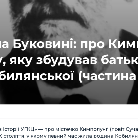
а Буковині: про Ки
у, яку збудував бать
билянської (частина 
 з історії УГКЦ» — про містечко Кимполунґ (повіт Суча
ХХ століття, у якому певний час жила родина Кобиля