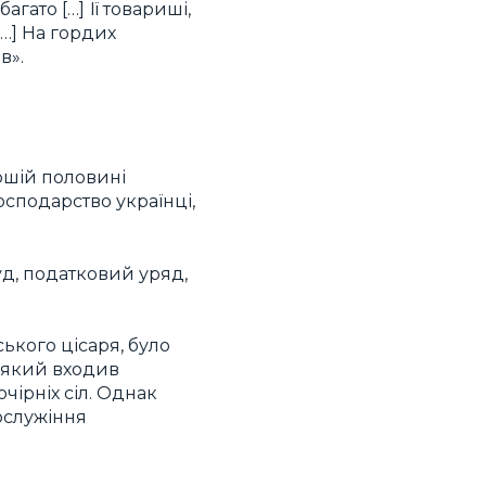
ато […] Її товариші,
[…] На гордих
в».
ршій половині
осподарство українці,
 суд, податковий уряд,
ького цісаря, було
, який входив
чірніх сіл. Однак
гослужіння