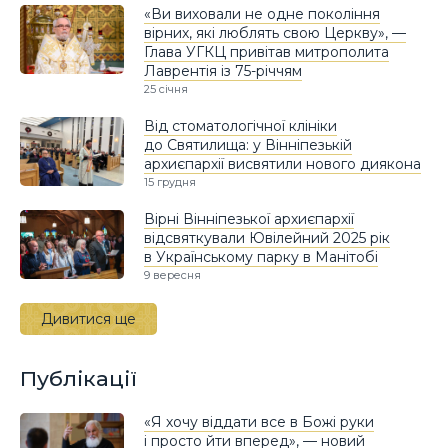
«Ви виховали не одне покоління
вірних, які люблять свою Церкву», —
Глава УГКЦ привітав митрополита
Лаврентія із 75-річчям
25 січня
Від стоматологічної клініки
до Святилища: у Вінніпезькій
архиєпархії висвятили нового диякона
15 грудня
Вірні Вінніпезької архиєпархії
відсвяткували Ювілейний 2025 рік
в Українському парку в Манітобі
9 вересня
Дивитися ще
Публікації
«Я хочу віддати все в Божі руки
і просто йти вперед», — новий