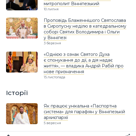
митрополит Вінніпезький
10 липня
Проповідь Блаженнішого Святослава
в Сиропусну неділю в катедральному
соборі Святих Володимира і Ольги
у Вінніпезі
3 березня
«Однією з ознак Святого Духа
є спонукання до дії, а дія надає
життя», — владика Андрій Рабій про
нове призначення
15 листопада
Історії
Як працює унікальна «Паспортна
система» для парафіян у Вінніпезькій
архиєпархії
5 вересня