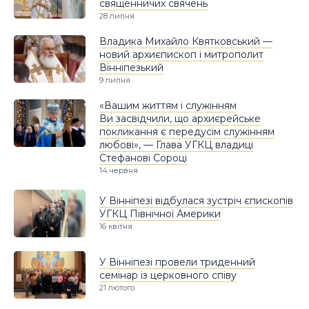
священничих свячень
28 липня
Владика Михайло Квятковський —
новий архиєпископ і митрополит
Вінніпезький
9 липня
«Вашим життям і служінням
Ви засвідчили, що архиєрейське
покликання є передусім служінням
любові», — Глава УГКЦ владиці
Стефанові Сороці
14 червня
У Вінніпезі відбулася зустріч єпископів
УГКЦ Північної Америки
16 квітня
У Вінніпезі провели триденний
семінар із церковного співу
21 лютого